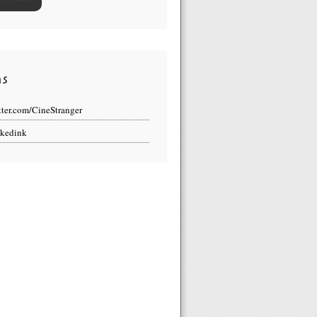
ns
tter.com/CineStranger
kedink