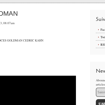
LDMAN
Sui
023, 08:07am
Fa
Twi
RS
New
Abonne
article
Email