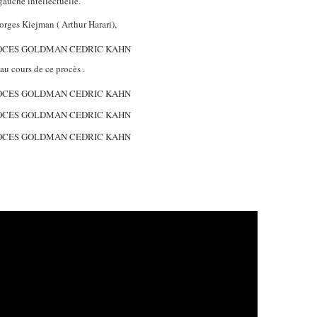
gauche intellectuelle.
Georges Kiejman ( Arthur Harari),
au cours de ce procès .