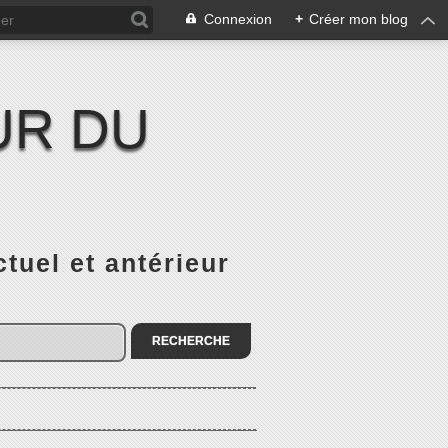
Connexion
+
Créer mon blog
UR DU
el et antérieur