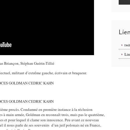
Lie
twi
Lin
las Briançon, Stéphan Guérin-Tillié
ectuel, militant d’extrême gauche, écrivain et braqueur.
ième procès. Condamné en première instance à la réclusion
es à main armée, Goldman en reconnaît trois, mais pas le quatrième,
es et pour lequel il clame son innocence. Peu avant ce nouveau
uel il nous parle de ses souvenirs d’un juif polonais né en France,