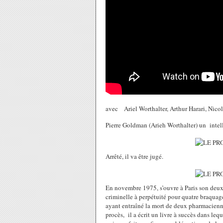
avec Ariel Worthalter, Arthur Harari, Nico
Pierre Goldman (Arieh Worthalter) un intell
Arrêté, il va être jugé.
En novembre 1975, s’ouvre à Paris son deux
criminelle à perpétuité pour quatre braquag
ayant entraîné la mort de deux pharmacienn
procès, il a écrit un livre à succès dans leq