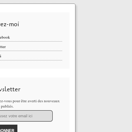
vez-moi
cebook
tter
S
sletter
z-vous pour être averti des nouveaux
s publiés.