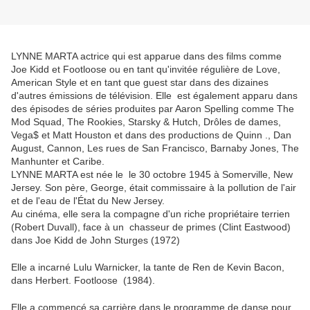
LYNNE MARTA actrice qui est apparue dans des films comme
Joe Kidd et Footloose ou en tant qu'invitée régulière de Love,
American Style et en tant que guest star dans des dizaines
d'autres émissions de télévision. Elle est également apparu dans
des épisodes de séries produites par Aaron Spelling comme The
Mod Squad, The Rookies, Starsky & Hutch, Drôles de dames,
Vega$ et Matt Houston et dans des productions de Quinn ., Dan
August, Cannon, Les rues de San Francisco, Barnaby Jones, The
Manhunter et Caribe.
LYNNE MARTA est née le le 30 octobre 1945 à Somerville, New
Jersey. Son père, George, était commissaire à la pollution de l'air
et de l'eau de l'État du New Jersey.
Au cinéma, elle sera la compagne d'un riche propriétaire terrien
(Robert Duvall), face à un chasseur de primes (Clint Eastwood)
dans Joe Kidd de John Sturges (1972)
Elle a incarné Lulu Warnicker, la tante de Ren de Kevin Bacon,
dans Herbert. Footloose (1984).
Elle a commencé sa carrière dans le programme de danse pour