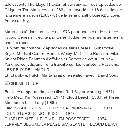
adolescents The Lloyd Thaxton Show suivi par des épisodes de
Gidget et The Monkees en 1966 et a travaillé sur 18 épisodes de
la première saison (1969-70) de la série d'anthologie ABC Love,
American Style.
Marta a joué dans un pilote de 1973 pour une série de science-
fiction, Genesis II, écrite par Gene Roddenberry, mais la série n'a
pas été reprise.
Suivront de nombreux épisodes de séries telles , Gunsmoke,
Kojak, Medical Center, Marcus Welby, M.D., The Rockford Files,
Knight Rider, Femmes d'affaires et Dames de cœur et New
York, police judiciaire. et a travaillé sur les feuilletons Passions,
LES FEUX DE L'AMOUR.
Et Starsky & Hutch :Marta avait une relation avec , David Soul.
Et elle est apparue dans les films Red Sky at Morning (1971),
Help Me… I'm Possessed (1974), Blood Beach (1980) et Three
Men and a Little Lady (1990)
JAMES GOLDSTONE...RED SKY AT MORNING ... 1971
JOHN STURGES...JOE KIDD ...1972
CHARLES NIZE...HELP ME... I'M POSSESSED ...1974
JEFFREY BLOOM...LA PLAGE SANGLANTE BLOOD BEACH