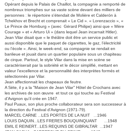
Opérant depuis le Palais de Chaillot, la compagnie a remporté de
nombreux triomphes sur sa vaste scène devant des milliers de
personnes : le répertoire s'étendait de Molière et Calderón à
Tchekhov et Brecht et comprenait « Le Cid ». « Lorenzaccio », «
Le Prince de Homburg » (avec Gérard Philipe) ainsi que « Mère
Courage » et « Arturo Ui » (dans lequel Jean incarnait Hitler).
Jean Vilar disait que « le théâtre doit être un service public et
aussi disponible que le paquet de cigarettes, le gaz, l’électricité
ou l’école ». Ainsi, le week-end, sa compagnie se rendait en
banlieue et jouait dans un quartier populaire sous un chapiteau
de cirque. Partout, le style Vilar dans la mise en scène se
caractériserait par la sobriété et le décor simplifié, mettant en
valeur l'excellence et la personnalité des interprètes formés et
sélectionnés par Vilar.
Jean affectionnait les chapeaux de feutre.
A Sète, il y a la "Maison de Jean Vilar" Hôtel de Crochans avec
les archives de son œuvre et tout ce qui touche au Festival
d'Avignon qu'il crée en 1947.
Paul Puaux, son plus proche collaborateur sera son successeur à
la direction du Festival d'Avignon (1971-79).
MARCEL CARNE ...LES PORTES DE LA NUIT ...1946
LOUIS DAQUIN...LES FRERES BOUQUINQUANT ...1948
EMIL E REINERT...LES REQUINS DE GIBRALTAR ...1947