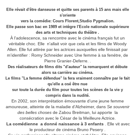
Elle révait d'être danseuse et quitte ses parents à 15 ans mais elle
s'oriente
vers la comédie: Cours Florent,Studio Pygmalion.
Elle passe son bac en 1989 et intègre l'Ecole nationale supérieure
des arts et techniques du théâtre .
À l'adolescence, sa rencontre avec le cinéma français fut un
véritable choc. Elle n'allait voir que cela et les films de Woody
Allen. Elle fut attirée par les actrices auxquelles elle finissait par
m'identifier : Romy Schneider avec Une femme à sa fenétre, de
Pierre Granier-Deferre. .
Des réalisateurs de films dits "d'auteur" la remarquent et débute
alors sa carrière au cinéma.
Le films "La femme défendue" la fera vraiment connaître par le fait
qu'elle a osé être nue
sur toute la durée du film pour toutes les scènes de la vie y
compris dans la nudité.
En 2002, son interprétation émouvante d’une jeune femme
amoureuse, atteinte de la maladie d’Alzheimer, dans
Se souvenir
des belles choses
de Zabou Breitman, lui apporte la
consécration avec le César de la Meilleure Actrice.
La comédienne a donné naissance à 3 enfants
. Elle vit avec
le producteur de cinéma Bruno Pesery .