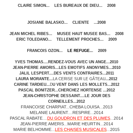
CLAIRE SIMON... LES BUREAUX DE DIEU... 2008
JOSIANE BALASKO... CLIENTE ...2008
JEAN MICHEL RIBES... MUSEE HAUT MUSEE BAS... 2008
ERIC TOLEDANO... TELLEMENT PROCHES... 2009
FRANCOIS OZON...
LE REFUGE
..
. 2009
YVES THOMAS....
RENDEZ-VOUS AVEC UN ANGE
...2010
JEAN-PIERRE AMORIS...
LES EMOTIFS ANONYMES
...2010
JALIL LESPERT....
DES VENTS CONTRAIRES
...2011
LAURA MORANTE...
LA CERISE SUR LE GÂTEAU
...2012
CARINE TARDIEU...
D
U VENT DANS LES MOLLETS...2012
PASCAL BONITZER...CHERCHEZ HORTENSE
...2012
JEAN-CHRISTOPHE DESSAINT....LE JOUR DES
CORNEILLES...2012
FRANCOISE CHARPIAT...CHEBA LOUISA...2013
MELANIE LAURENT....RESPIRE...2014
PASCAL RABATE....
DU GOUDRON ET DES PLUMES
...2014
JEAN-PIERRE AMERIS...MARIE HEURTIN...2014
MARIE BELHOMME...
LES CHAISES MUSICALES
...2015