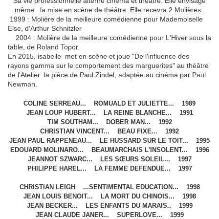
Sa vie professionnelle alterne cinéma et théâtre. Elle envisage
même la mise en scène de théâtre .Elle recevra 2 Molières .
1999 : Molière de la meilleure comédienne pour Mademoiselle
Else, d'Arthur Schnitzler
2004 : Molière de la meilleure comédienne pour L'Hiver sous la
table, de Roland Topor.
En 2015, isabelle met en scène et joue "De l'influence des
rayons gamma sur le comportement des marguerites" au théâtre
de l'Atelier la pièce de Paul Zindel, adaptée au cinéma par Paul
Newman.
COLINE SERREAU... ROMUALD ET JULIETTE... 1989
JEAN LOUP HUBERT... LA REINE BLANCHE... 1991
TIM SOUTHAM... DOBER MAN... 1992
CHRISTIAN VINCENT... BEAU FIXE... 1992
JEAN PAUL RAPPENEAU... LE HUSSARD SUR LE TOIT... 1995
EDOUARD MOLINARO... BEAUMARCHAIS L'INSOLENT... 1996
JEANNOT SZWARC... LES SŒURS SOLEIL... 1997
PHILIPPE HAREL... LA FEMME DEFENDUE... 1997
CHRISTIAN LEIGH ...SENTIMENTAL EDUCATION... 1998
JEAN LOUIS BENOIT... LA MORT DU CHINOIS... 1998
JEAN BECKER... LES ENFANTS DU MARAIS.. 1999
JEAN CLAUDE JANER... SUPERLOVE... 1999