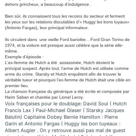
dehors grincheux, a beaucoup d’indulgence .
Bien sûr, ils connaissent tous les recoins du secteur et ferment
les yeux sur les relations discutables d’« Huggy les bons tuyaux»
(Antonio Fargas), leur principal informateur.
Ils circulent dans une vieille Ford bariolée....Ford Gran Torino de
1974, et la voiture est presque aussi célèbre que la série elle-
même.
Exemple d'épisode :
L'ex-femme de Hutch a été assassinée, Hutch devient le
principal suspect. Après tout, l’arme de Hutch est utilisée comme
arme du crime. Starsky et Hutch enquêtent afin de trouver le
véritable tueur et pourquoi l'ex-femme de Hutch était une cible en
premier lieu.
La chanson française du générique a été écrite et composée par
Haïm Saban et chantée par Lionel Leroy.
Voix françaises pour le doublage: David Soul ( Hutch
Francis Lax ) Paul-Michael Glaser ( Starsky Jacques
Balutin) Capitaine Dobey Bernie Hamilton : Pierre
Garin et Antonio Fargas ( Huggy les bon tuyeaux :
Albert Augier . On y retrouve aussi pas mal de guest