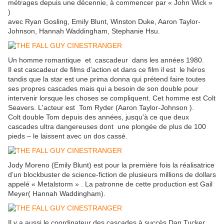
métrages depuis une décennie, à commencer par « John Wick »
)
avec Ryan Gosling, Emily Blunt, Winston Duke, Aaron Taylor-
Johnson, Hannah Waddingham, Stephanie Hsu.
Un homme romantique et cascadeur dans les années 1980.
Il est cascadeur de films d'action et dans ce film il est le héros
tandis que la star est une prima donna qui prétend faire toutes
ses propres cascades mais qui a besoin de son double pour
intervenir lorsque les choses se compliquent. Cet homme est Colt
Seavers. L'acteur est Tom Ryder (Aaron Taylor-Johnson ).
Colt double Tom depuis des années, jusqu'à ce que deux
cascades ultra dangereuses dont une plongée de plus de 100
pieds – le laissent avec un dos cassé.
Jody Moreno (Emily Blunt) est pour la première fois la réalisatrice
d’un blockbuster de science-fiction de plusieurs millions de dollars
appelé « Metalstorm » . La patronne de cette production est Gail
Meyer( Hannah Waddingham).
Il y a aussi le coordinateur des cascades à succès Dan Tucker