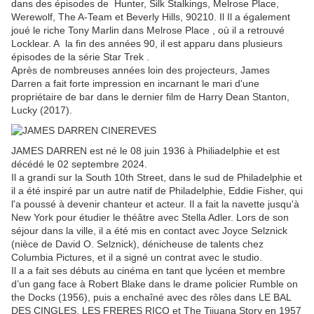
dans des épisodes de Hunter, Silk Stalkings, Melrose Place,
Werewolf, The A-Team et Beverly Hills, 90210. Il Il a également
joué le riche Tony Marlin dans Melrose Place , où il a retrouvé
Locklear. A la fin des années 90, il est apparu dans plusieurs
épisodes de la série Star Trek .
Après de nombreuses années loin des projecteurs, James
Darren a fait forte impression en incarnant le mari d'une
propriétaire de bar dans le dernier film de Harry Dean Stanton,
Lucky (2017).
JAMES DARREN est né le 08 juin 1936 à Philiadelphie et est
décédé le 02 septembre 2024.
Il a grandi sur la South 10th Street, dans le sud de Philadelphie et
il a été inspiré par un autre natif de Philadelphie, Eddie Fisher, qui
l'a poussé à devenir chanteur et acteur. Il a fait la navette jusqu'à
New York pour étudier le théâtre avec Stella Adler. Lors de son
séjour dans la ville, il a été mis en contact avec Joyce Selznick
(nièce de David O. Selznick), dénicheuse de talents chez
Columbia Pictures, et il a signé un contrat avec le studio.
Il a a fait ses débuts au cinéma en tant que lycéen et membre
d’un gang face à Robert Blake dans le drame policier Rumble on
the Docks (1956), puis a enchaîné avec des rôles dans LE BAL
DES CINGLES, LES FRERES RICO et The Tijuana Story en 1957