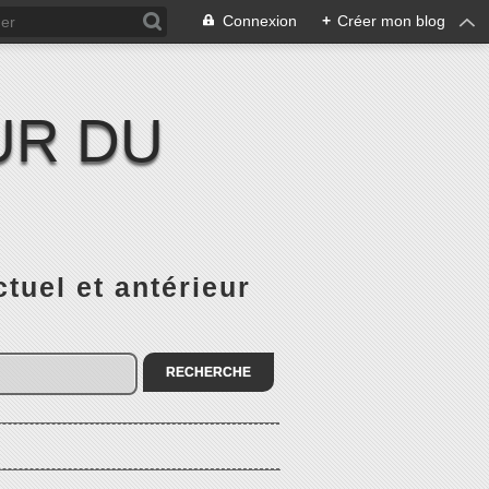
Connexion
+
Créer mon blog
UR DU
el et antérieur