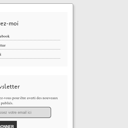
vez-moi
cebook
tter
S
sletter
z-vous pour être averti des nouveaux
s publiés.