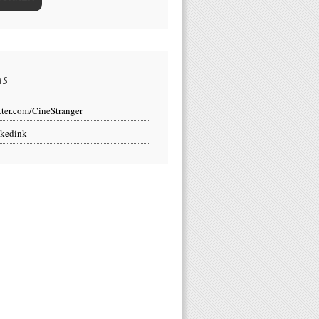
ns
tter.com/CineStranger
kedink