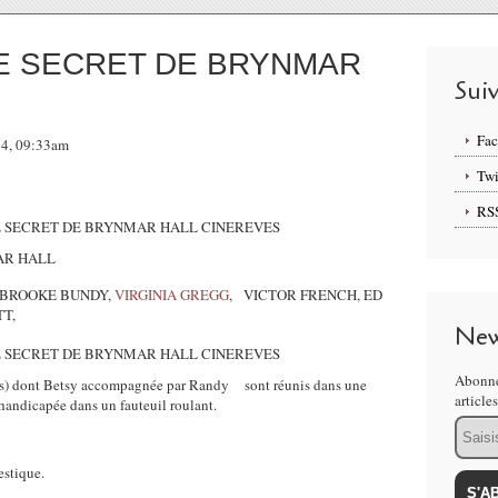
 LE SECRET DE BRYNMAR
Sui
Fa
024, 09:33am
Twi
RS
AR HALL
 BROOKE BUNDY,
VIRGINIA GREGG
, VICTOR FRENCH, ED
T,
New
Abonne
es) dont Betsy accompagnée par Randy sont réunis dans une
article
andicapée dans un fauteuil roulant.
Email
estique.