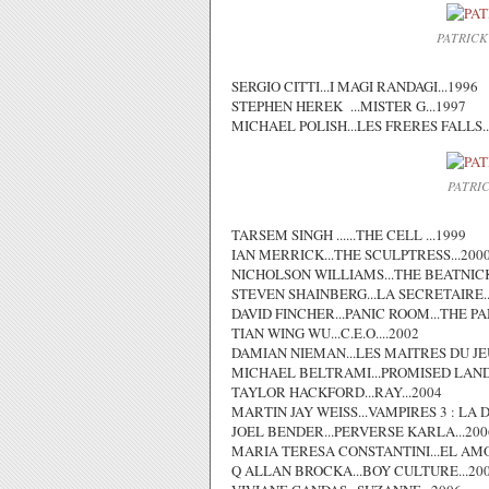
PATRICK
SERGIO CITTI...I MAGI RANDAGI...1996
STEPHEN HEREK ...MISTER G...1997
MICHAEL POLISH...LES FRERES FALLS..
PATRI
TARSEM SINGH ......THE CELL ...1999
IAN MERRICK...THE SCULPTRESS...200
NICHOLSON WILLIAMS...THE BEATNICK
STEVEN SHAINBERG...LA SECRETAIRE..
DAVID FINCHER...PANIC ROOM...THE PA
TIAN WING WU...C.E.O....2002
DAMIAN NIEMAN...LES MAITRES DU JEU
MICHAEL BELTRAMI...PROMISED LAND.
TAYLOR HACKFORD...RAY...2004
MARTIN JAY WEISS...VAMPIRES 3 : LA 
JOEL BENDER...PERVERSE KARLA...200
MARIA TERESA CONSTANTINI...EL AMO
Q ALLAN BROCKA...BOY CULTURE...20