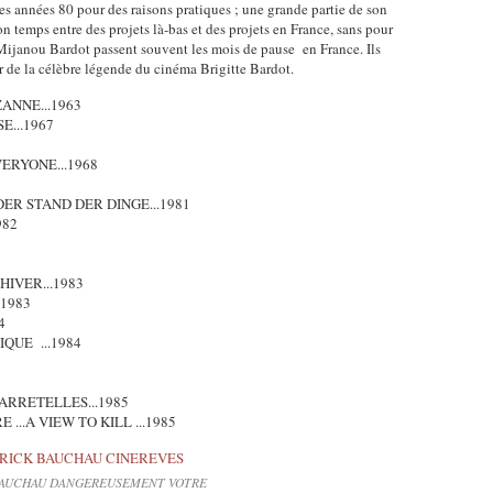
es années 80 pour des raisons pratiques ; une grande partie de son
on temps entre des projets là-bas et des projets en France, sans pour
 Mijanou Bardot passent souvent les mois de pause en France. Ils
ur de la célèbre légende du cinéma Brigitte Bardot.
ANNE...1963
...1967
ERYONE...1968
DER STAND DER DINGE...1981
982
3
IVER...1983
.1983
4
QUE ...1984
JARRETELLES...1985
..A VIEW TO KILL ...1985
BAUCHAU DANGEREUSEMENT VOTRE