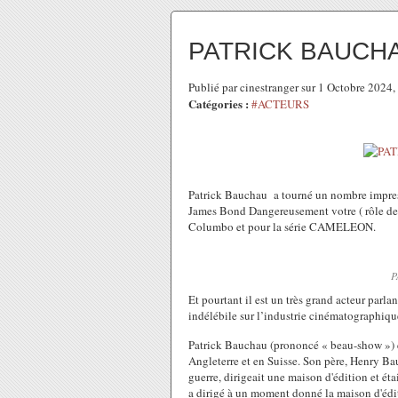
PATRICK BAUCH
Publié par cinestranger sur 1 Octobre 2024
Catégories :
#ACTEURS
Patrick Bauchau a tourné un nombre impress
James Bond Dangereusement votre ( rôle de S
Columbo et pour la série CAMELEON.
P
Et pourtant il est un très grand acteur parla
indélébile sur l’industrie cinématographique
Patrick Bauchau (prononcé « beau-show ») e
Angleterre et en Suisse. Son père, Henry Bau
guerre, dirigeait une maison d'édition et éta
a dirigé à un moment donné la maison d'éditi