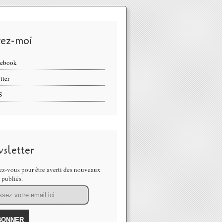
vez-moi
cebook
tter
S
sletter
z-vous pour être averti des nouveaux
s publiés.