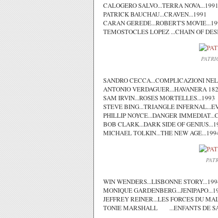
CALOGERO SALVO...TERRA NOVA...199
PATRICK BAUCHAU...CRAVEN...1991
CARAN GEREDE...ROBERT'S MOVIE...19
TEMOSTOCLES LOPEZ ...CHAIN OF DESIRE
PATRI
SANDRO CECCA...COMPLICAZIONI NELL
ANTONIO VERDAGUER...HAVANERA 1820
SAM IRVIN...ROSES MORTELLES...1993
STEVE BING...TRIANGLE INFERNAL...E
PHILLIP NOYCE...DANGER IMMEDIAT..
BOB CLARK...DARK SIDE OF GENIUS...1
MICHAEL TOLKIN...THE NEW AGE...199
PAT
WIN WENDERS...LISBONNE STORY...199
MONIQUE GARDENBERG...JENIPAPO...1
JEFFREY REINER...LES FORCES DU MAL.
TONIE MARSHALL ...ENFAN