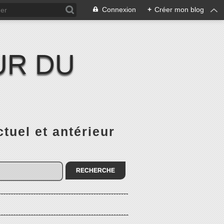
Connexion
+
Créer mon blog
UR DU
el et antérieur