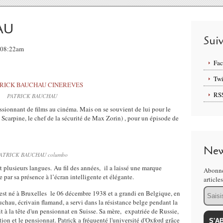
AU
Sui
, 08:22am
Fa
Twi
RS
PATRICK BAUCHAU
ionnant de films au cinéma. Mais on se souvient de lui pour le
carpine, le chef de la sécurité de Max Zorin) , pour un épisode de
New
ATRICK BAUCHAU columbo
nt plusieurs langues. Au fil des années, il a laissé une marque
Abonne
 par sa présence à l’écran intelligente et élégante.
article
Email
st né à Bruxelles le 06 décembre 1938 et a grandi en Belgique, en
chau, écrivain flamand, a servi dans la résistance belge pendant la
it à la tête d'un pensionnat en Suisse. Sa mère, expatriée de Russie,
on et le pensionnat. Patrick a fréquenté l'université d'Oxford grâce