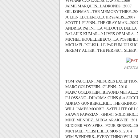
VIVIANE CANDAS...SUZANNE...2006
JAIME MARQUES...LADRONES...2007
GIL KOFMAN...THE MEMORY THIEF...20
JULIEN LECLERCQ...CHRYSALIS...2007
SCOTT L FLYNN...THE GRAY MAN...200
ANDREA PAPINI...LA VELOCITA DELLA 
BALAJI K KUMAR...9 LIVES OF MARA...
MICHEL HOUELLEBECQ...LA POSSIBILIT
MICHAEL POLISH...LE PARFUM DU SUCC
JEREMY ALTER...THE PERFECT SLEEP..
PATRICK
TOM VAUGHAN...MESURES EXCEPTIONN
MARC GOLDSTEIN...GLENN...2010
MARC GOLDSTEIN...BEYOND METAL...2
F J OSSANG...DHARMA GUNS (LA SUCCE
ADRIAN GUNBERG...KILL THE GRINGO..
WILL JAMES MOORE...SATELLITE OF LO
SHAWN PAPAZIAN...GHOST SOLDIERS...
MIKE MENDEZ...MEGA ARAIGNEE...201
RUDIGER VON SPIES...FOUR SENSES...2
MICHAEL POLISH...ILLUSIONS...2014
WIM WENDERS...EVERY THING WILL BE 