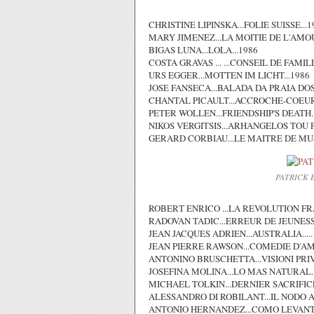
CHRISTINE LIPINSKA...FOLIE SUISSE...1
MARY JIMENEZ...LA MOITIE DE L'AMOU
BIGAS LUNA...LOLA...1986
COSTA GRAVAS ... ...CONSEIL DE FAMILL
URS EGGER...MOTTEN IM LICHT...1986
JOSE FANSECA...BALADA DA PRAIA DOS
CHANTAL PICAULT...ACCROCHE-COEUR.
PETER WOLLEN...FRIENDSHIP'S DEATH..
NIKOS VERGITSIS...ARHANGELOS TOU P
GERARD CORBIAU...LE MAITRE DE MUS
PATRICK 
ROBERT ENRICO ...LA REVOLUTION FRA
RADOVAN TADIC...ERREUR DE JEUNESSE
JEAN JACQUES ADRIEN...AUSTRALIA.....
JEAN PIERRE RAWSON...COMEDIE D'AM
ANTONINO BRUSCHETTA...VISIONI PRIV
JOSEFINA MOLINA...LO MAS NATURAL..
MICHAEL TOLKIN...DERNIER SACRIFICE
ALESSANDRO DI ROBILANT...IL NODO A
ANTONIO HERNANDEZ...COMO LEVANTAR