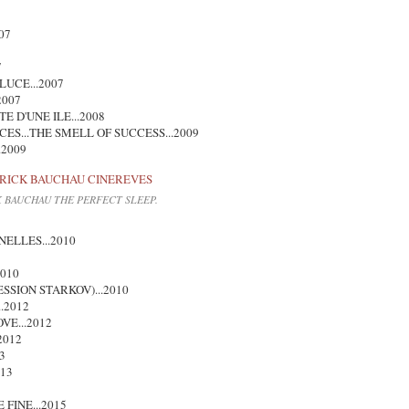
07
7
LUCE...2007
2007
E D'UNE ILE...2008
ES...THE SMELL OF SUCCESS...2009
.2009
 BAUCHAU THE PERFECT SLEEP.
ELLES...2010
010
SSION STARKOV)...2010
.2012
VE...2012
2012
3
013
FINE...2015