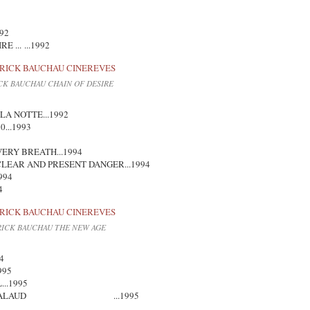
1
92
 ... ...1992
CK BAUCHAU CHAIN OF DESIRE
A NOTTE...1992
...1993
VERY BREATH...1994
.CLEAR AND PRESENT DANGER...1994
994
4
RICK BAUCHAU THE NEW AGE
4
995
..1995
TS DE SALAUD ...1995