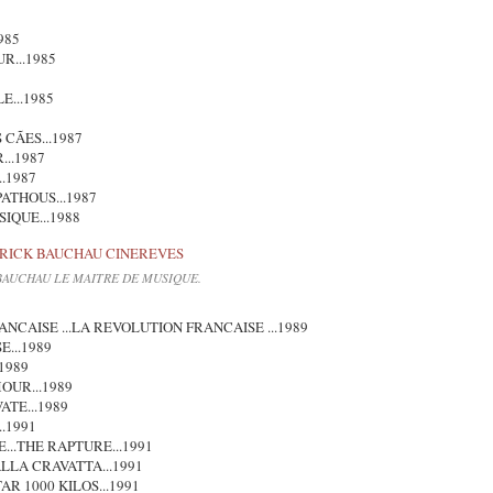
985
R...1985
E...1985
 CÃES...1987
..1987
.1987
ATHOUS...1987
IQUE...1988
BAUCHAU LE MAITRE DE MUSIQUE.
NCAISE ...LA REVOLUTION FRANCAISE ...1989
...1989
1989
OUR...1989
ATE...1989
.1991
...THE RAPTURE...1991
LLA CRAVATTA...1991
 1000 KILOS...1991