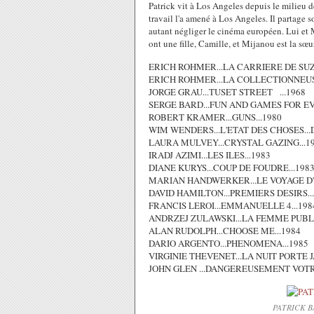
Patrick vit à Los Angeles depuis le milieu d
travail l'a amené à Los Angeles. Il partage s
autant négliger le cinéma européen. Lui et
ont une fille, Camille, et Mijanou est la sœ
ERICH ROHMER...LA CARRIERE DE SUZ
ERICH ROHMER...LA COLLECTIONNEUSE
JORGE GRAU...TUSET STREET ...1968
SERGE BARD...FUN AND GAMES FOR EV
ROBERT KRAMER...GUNS...1980
WIM WENDERS...L'ETAT DES CHOSES...
LAURA MULVEY...CRYSTAL GAZING...1
IRADJ AZIMI...LES ILES...1983
DIANE KURYS...COUP DE FOUDRE...198
MARIAN HANDWERKER...LE VOYAGE D'H
DAVID HAMILTON...PREMIERS DESIRS..
FRANCIS LEROI...EMMANUELLE 4...198
ANDRZEJ ZULAWSKI...LA FEMME PUBLI
ALAN RUDOLPH...CHOOSE ME...1984
DARIO ARGENTO...PHENOMENA...1985
VIRGINIE THEVENET...LA NUIT PORTE 
JOHN GLEN ...DANGEREUSEMENT VOTRE .
PATRICK 