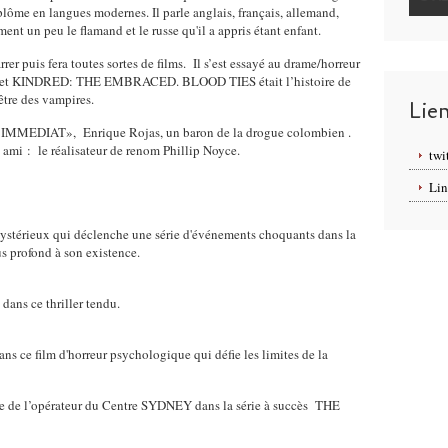
iplôme en langues modernes. Il parle anglais, français, allemand,
ment un peu le flamand et le russe qu'il a appris étant enfant.
er puis fera toutes sortes de films. Il s’est essayé au drame/horreur
ES et KINDRED: THE EMBRACED. BLOOD TIES était l’histoire de
 être des vampires.
Lie
IMMEDIAT», Enrique Rojas, un baron de la drogue colombien .
n ami : le réalisateur de renom Phillip Noyce.
twi
Lin
stérieux qui déclenche une série d'événements choquants dans la
us profond à son existence.
 dans ce thriller tendu.
ans ce film d'horreur psychologique qui défie les limites de la
ôle de l’opérateur du Centre SYDNEY dans la série à succès THE