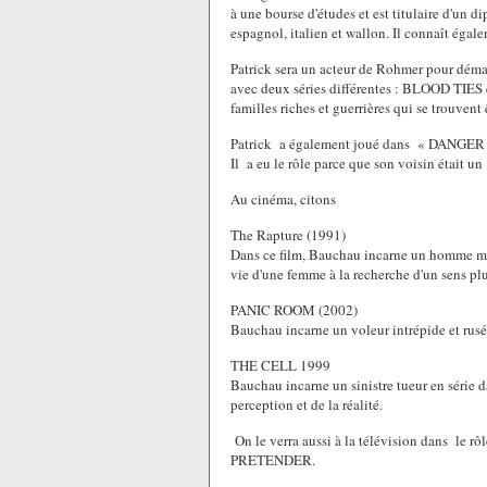
à une bourse d'études et est titulaire d'un d
espagnol, italien et wallon. Il connaît égale
Patrick sera un acteur de Rohmer pour démarr
avec deux séries différentes : BLOOD TI
familles riches et guerrières qui se trouvent
Patrick a également joué dans « DANGER 
Il a eu le rôle parce que son voisin était u
Au cinéma, citons
The Rapture (1991)
Dans ce film, Bauchau incarne un homme my
vie d'une femme à la recherche d'un sens pl
PANIC ROOM (2002)
Bauchau incarne un voleur intrépide et rusé
THE CELL 1999
Bauchau incarne un sinistre tueur en série d
perception et de la réalité.
On le verra aussi à la télévision dans le r
PRETENDER.