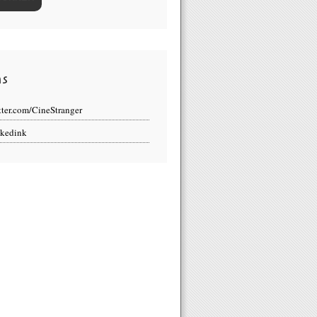
ns
tter.com/CineStranger
kedink