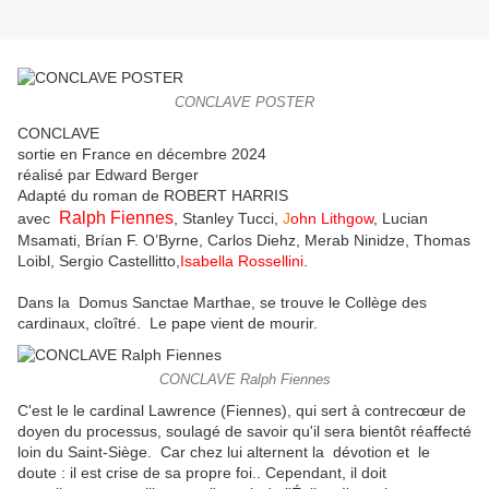
CONCLAVE POSTER
CONCLAVE
sortie en France en décembre 2024
réalisé par Edward Berger
Adapté du roman de ROBERT HARRIS
Ralph Fiennes
avec
, Stanley Tucci,
J
ohn Lithgow
, Lucian
Msamati, Brían F. O’Byrne, Carlos Diehz, Merab Ninidze, Thomas
Loibl, Sergio Castellitto,
Isabella Rossellini
.
Dans la Domus Sanctae Marthae, se trouve le Collège des
cardinaux, cloîtré. Le pape vient de mourir.
CONCLAVE Ralph Fiennes
C'est le le cardinal Lawrence (Fiennes), qui sert à contrecœur de
doyen du processus, soulagé de savoir qu'il sera bientôt réaffecté
loin du Saint-Siège. Car chez lui alternent la dévotion et le
doute : il est crise de sa propre foi.. Cependant, il doit