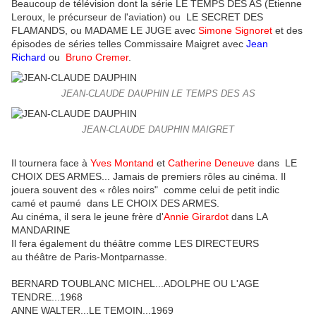
Beaucoup de télévision dont la série LE TEMPS DES AS (Etienne
Leroux, le précurseur de l'aviation) ou LE SECRET DES
FLAMANDS, ou MADAME LE JUGE avec
Simone Signoret
et des
épisodes de séries telles Commissaire Maigret avec
J
ean
Richard
ou
Bruno Cremer
.
JEAN-CLAUDE DAUPHIN LE TEMPS DES AS
JEAN-CLAUDE DAUPHIN MAIGRET
Il tournera face à
Yves Montand
et
Catherine Deneuve
dans LE
CHOIX DES ARMES... Jamais de premiers rôles au cinéma. Il
jouera souvent des « rôles noirs" comme celui de petit indic
camé et paumé dans LE CHOIX DES ARMES.
Au cinéma, il sera le jeune frère d'
Annie Girardot
dans LA
MANDARINE
Il fera également du théâtre comme LES DIRECTEURS
au théâtre de Paris-Montparnasse.
BERNARD TOUBLANC MICHEL...ADOLPHE OU L'AGE
TENDRE...1968
ANNE WALTER...LE TEMOIN...1969