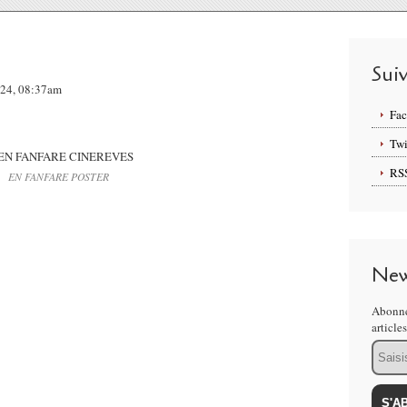
Sui
024, 08:37am
Fa
Twi
RS
EN FANFARE POSTER
New
Abonne
article
Email