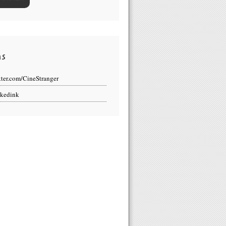
ns
tter.com/CineStranger
kedink