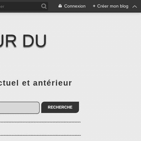
Connexion
+
Créer mon blog
UR DU
el et antérieur