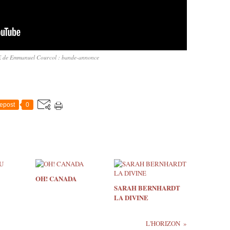
de Emmanuel Courcol : bande-annonce
epost
0
OH! CANADA
SARAH BERNHARDT
LA DIVINE
L'HORIZON