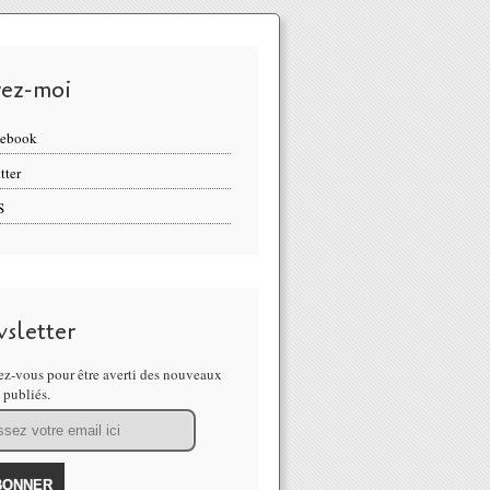
vez-moi
cebook
tter
S
sletter
z-vous pour être averti des nouveaux
s publiés.