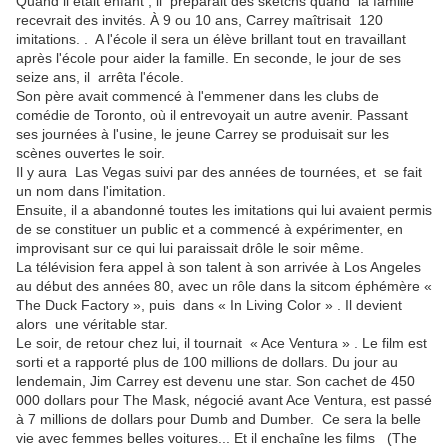
Quand il était enfant , il préparait des sketchs quand la famille
recevrait des invités. À 9 ou 10 ans, Carrey maîtrisait 120
imitations. . A l'école il sera un élève brillant tout en travaillant
après l'école pour aider la famille. En seconde, le jour de ses
seize ans, il arrêta l'école.
Son père avait commencé à l'emmener dans les clubs de
comédie de Toronto, où il entrevoyait un autre avenir. Passant
ses journées à l'usine, le jeune Carrey se produisait sur les
scènes ouvertes le soir.
Il y aura Las Vegas suivi par des années de tournées, et se fait
un nom dans l'imitation.
Ensuite, il a abandonné toutes les imitations qui lui avaient permis
de se constituer un public et a commencé à expérimenter, en
improvisant sur ce qui lui paraissait drôle le soir même.
La télévision fera appel à son talent à son arrivée à Los Angeles
au début des années 80, avec un rôle dans la sitcom éphémère «
The Duck Factory », puis dans « In Living Color » . Il devient
alors une véritable star.
Le soir, de retour chez lui, il tournait « Ace Ventura » . Le film est
sorti et a rapporté plus de 100 millions de dollars. Du jour au
lendemain, Jim Carrey est devenu une star. Son cachet de 450
000 dollars pour The Mask, négocié avant Ace Ventura, est passé
à 7 millions de dollars pour Dumb and Dumber. Ce sera la belle
vie avec femmes belles voitures... Et il enchaîne les films (The