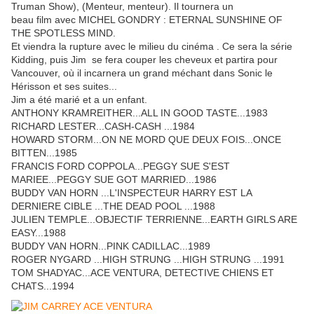
Truman Show), (Menteur, menteur). Il tournera un
beau film avec MICHEL GONDRY : ETERNAL SUNSHINE OF
THE SPOTLESS MIND.
Et viendra la rupture avec le milieu du cinéma . Ce sera la série
Kidding, puis Jim se fera couper les cheveux et partira pour
Vancouver, où il incarnera un grand méchant dans Sonic le
Hérisson et ses suites...
Jim a été marié et a un enfant.
ANTHONY KRAMREITHER...ALL IN GOOD TASTE...1983
RICHARD LESTER...CASH-CASH ...1984
HOWARD STORM...ON NE MORD QUE DEUX FOIS...ONCE
BITTEN...1985
FRANCIS FORD COPPOLA...PEGGY SUE S'EST
MARIEE...PEGGY SUE GOT MARRIED...1986
BUDDY VAN HORN ...L'INSPECTEUR HARRY EST LA
DERNIERE CIBLE ...THE DEAD POOL ...1988
JULIEN TEMPLE...OBJECTIF TERRIENNE...EARTH GIRLS ARE
EASY...1988
BUDDY VAN HORN...PINK CADILLAC...1989
ROGER NYGARD ...HIGH STRUNG ...HIGH STRUNG ...1991
TOM SHADYAC...ACE VENTURA, DETECTIVE CHIENS ET
CHATS...1994