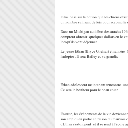
Film basé sur la notion que les chiens exist
un nombre suffisant de fois pour accomplir 
Dans un Michigan au début des années 1960 
comptent obtenir quelques dollars en le vend
lorsqu'ils vont déjeuner.
Le jeune Ethan (Bryce Gheisar) et sa mère (
l'adopter . Il sera Bailey et va grandir.
Ethan adolescent maintenant rencontre une f
Ce sera le bonheur pour le beau chien.
Ensuite, les évènements de la vie deviennen
son emploi en partie en raison du mauvais c
d'Ethan s'estompent et il se rend à l'école a