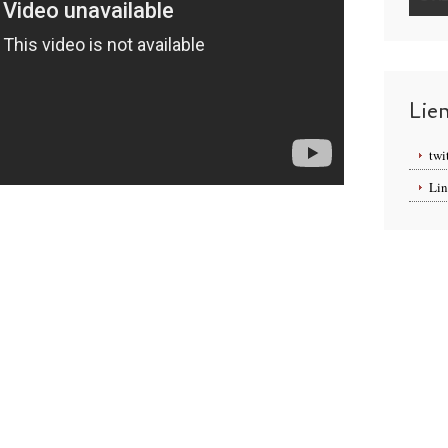
Lie
twi
Lin