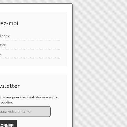
vez-moi
cebook
tter
S
sletter
z-vous pour être averti des nouveaux
s publiés.