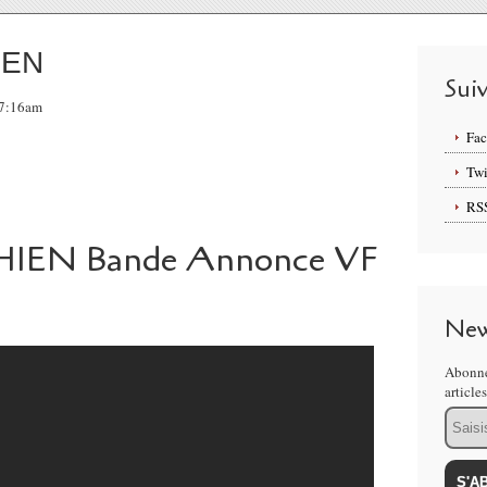
IEN
Sui
 07:16am
Fa
Twi
RS
HIEN Bande Annonce VF
New
Abonne
article
Email