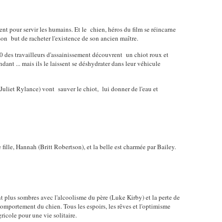
ent pour servir les humains. Et le chien, héros du film se réincarne
son but de racheter l'existence de son ancien maître.
des travailleurs d'assainissement découvrent un chiot roux et
ant ... mais ils le laissent se déshydrater dans leur véhicule
Juliet Rylance) vont sauver le chiot, lui donner de l'eau et
ille, Hannah (Britt Robertson), et la belle est charmée par Bailey.
t plus sombres avec l'alcoolisme du père (Luke Kirby) et la perte de
omportement du chien. Tous les espoirs, les rêves et l'optimisme
gricole pour une vie solitaire.