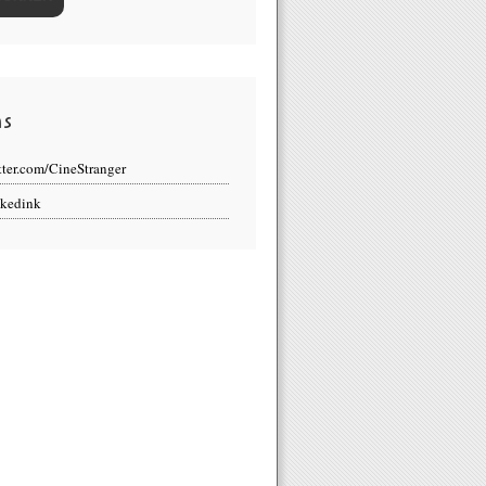
ns
tter.com/CineStranger
kedink