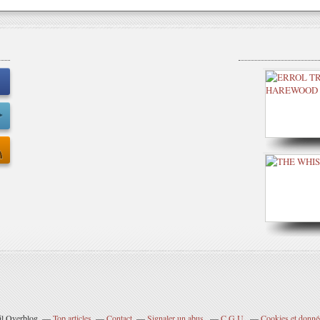
ail Overblog
Top articles
Contact
Signaler un abus
C.G.U.
Cookies et donné