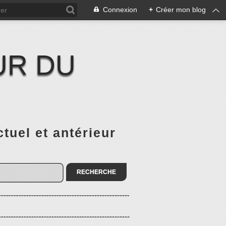
Connexion
+
Créer mon blog
UR DU
el et antérieur