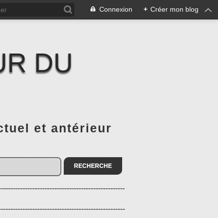
Connexion
+
Créer mon blog
UR DU
el et antérieur