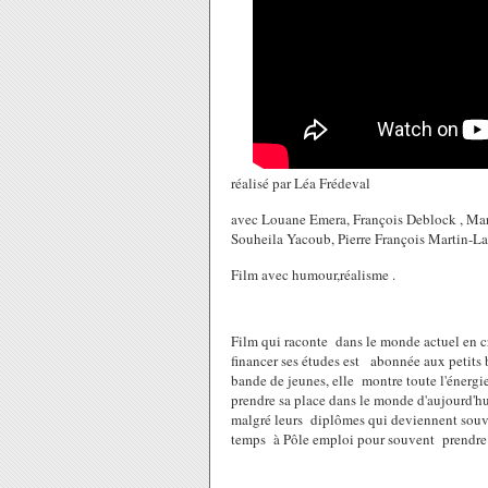
réalisé par Léa Frédeval
avec Louane Emera, François Deblock , Mar
Souheila Yacoub, Pierre François Martin-La
Film avec humour,réalisme .
Film qui raconte dans le monde actuel en cr
financer ses études est abonnée aux petits 
bande de jeunes, elle montre toute l'énergie 
prendre sa place dans le monde d'aujourd'hui
malgré leurs diplômes qui deviennent souven
temps à Pôle emploi pour souvent prendre un