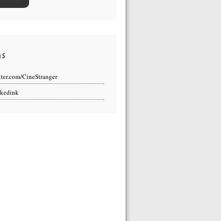
ns
tter.com/CineStranger
kedink