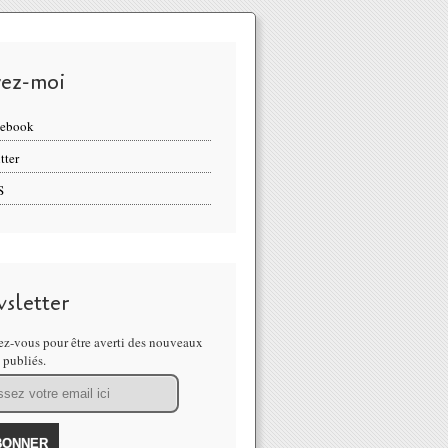
vez-moi
cebook
tter
S
sletter
z-vous pour être averti des nouveaux
s publiés.