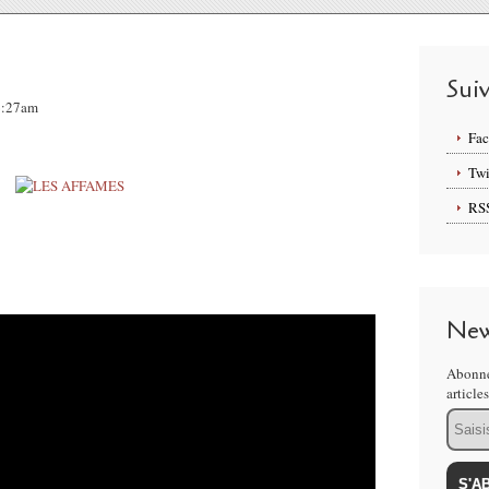
Sui
06:27am
Fa
Twi
RS
New
Abonne
article
Email