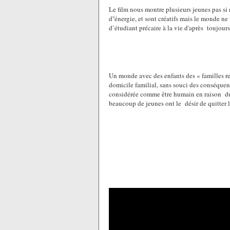
Le film nous montre plusieurs jeunes pas si n
d''énergie, et sont créatifs mais le monde ne
d’étudiant précaire à la vie d'après toujours
Un monde avec des enfants des « familles r
domicile familial, sans souci des conséquenc
considérée comme être humain en raison du s
beaucoup de jeunes ont le désir de quitter l