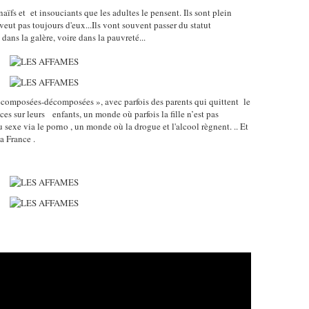
aïfs et et insouciants que les adultes le pensent. Ils sont plein
 veut pas toujours d'eux...Ils vont souvent passer du statut
 dans la galère, voire dans la pauvreté...
ecomposées-décomposées », avec parfois des parents qui quittent le
es sur leurs enfants, un monde où parfois la fille n’est pas
exe via le porno , un monde où la drogue et l'alcool règnent. .. Et
a France .