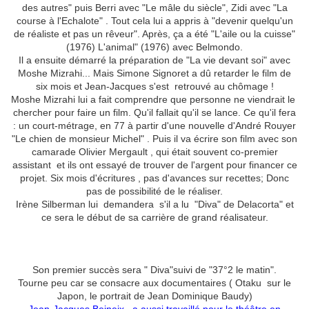
des autres" puis Berri avec "Le mâle du siècle", Zidi avec "La
course à l'Echalote" . Tout cela lui a appris à "devenir quelqu'un
de réaliste et pas un rêveur". Après, ça a été "L'aile ou la cuisse"
(1976) L'animal" (1976) avec Belmondo.
Il a ensuite démarré la préparation de "La vie devant soi" avec
Moshe Mizrahi... Mais Simone Signoret a dû retarder le film de
six mois et Jean-Jacques s'est retrouvé au chômage !
Moshe Mizrahi lui a fait comprendre que personne ne viendrait le
chercher pour faire un film. Qu'il fallait qu'il se lance. Ce qu'il fera
: un court-métrage, en 77 à partir d'une nouvelle d'André Rouyer
"Le chien de monsieur Michel" . Puis il va écrire son film avec son
camarade Olivier Mergault , qui était souvent co-premier
assistant et ils ont essayé de trouver de l'argent pour financer ce
projet. Six mois d'écritures , pas d'avances sur recettes; Donc
pas de possibilité de le réaliser.
Irène Silberman lui demandera s'il a lu "Diva" de Delacorta" et
ce sera le début de sa carrière de grand réalisateur.
Son premier succès sera " Diva"suivi de "37°2 le matin".
Tourne peu car se consacre aux documentaires ( Otaku sur le
Japon, le portrait de Jean Dominique Baudy)