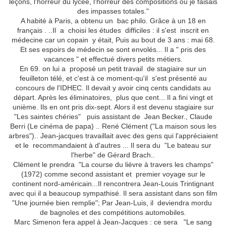
leçons, l'horreur du lycée, l'horreur des compositions où je faisais
des impasses totales."
A habité à Paris, a obtenu un bac philo. Grâce à un 18 en
français . ..Il a choisi les études difficiles : il s'est inscrit en
médecine car un copain y était, Puis au bout de 3 ans : mai 68.
Et ses espoirs de médecin se sont envolés... Il a " pris des
vacances " et effectué divers petits métiers.
En 69. on lui a proposé un petit travail de stagiaire sur un
feuilleton télé, et c'est à ce moment-qu'il s'est présenté au
concours de l'IDHEC. Il devait y avoir cinq cents candidats au
départ. Après les éliminatoires, plus que cent... Il a fini vingt et
unième
. I
ls en ont pris dix-sept
. Alors il est
devenu stagiaire sur
"Les saintes chéries" puis assistant de Jean Becker., Claude
Berri (Le cinéma de papa) ..
René Clément (
"La maison sous les
arbres")
.. Jean-jacques
travaillait avec des gens qui l'appréciaient
et le recommandaient à d'autres ... Il sera du "Le bateau sur
l'herbe" de Gérard Brach..
Clément le prendra "La course du lièvre à travers les champs"
(1972) comme second assistant et premier voyage sur le
continent nord-américain...Il rencontrera Jean-Louis Trintignant
avec qui il a beaucoup sympathisé. Il sera assistant dans son film
"Une journée bien remplie"; Par Jean-Luis, il deviendra mordu
de bagnoles et des compétitions automobiles.
Marc Simenon fera appel à Jean-Jacques : ce sera "Le sang