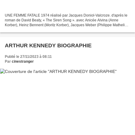
UNE FEMME FATALE 1974 réalisé par Jacques Doniol-Valcroze. d'après le
roman de David Beaty, « The Siren Song ». avec Anicée Alvina (Anne
Korber), Heinz Bennent (Moritz Korber), Jacques Weber (Philippe Mathelin),
Tilly Breittenbach (Mme Hoffman, la gouvernante),...
ARTHUR KENNEDY BIOGRAPHIE
Publié le 27/11/2023 à 08:11
Par
cinestranger