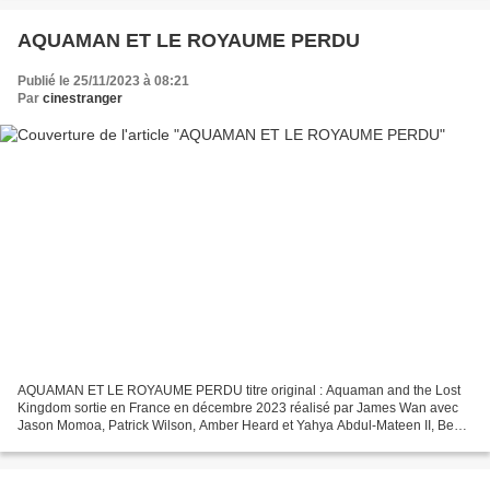
AQUAMAN ET LE ROYAUME PERDU
Publié le 25/11/2023 à 08:21
Par
cinestranger
AQUAMAN ET LE ROYAUME PERDU titre original : Aquaman and the Lost
Kingdom sortie en France en décembre 2023 réalisé par James Wan avec
Jason Momoa, Patrick Wilson, Amber Heard et Yahya Abdul-Mateen II, Ben
Affleck, Dolph Lundgren , Nicole Kidman . On...