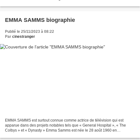
EMMA SAMMS biographie
Publié le 25/11/2023 à 08:22
Par
cinestranger
EMMA SAMMS est surtout connue comme actrice de télévision qui est
apparue dans des projets notables tels que « General Hospital », « The
Colbys » et « Dynasty » Emma Samms est née le 28 août 1960 en
Angleterre Sa mère étant danseuse de ballet et son père...