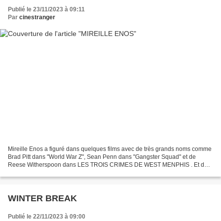
Publié le 23/11/2023 à 09:11
Par
cinestranger
Mireille Enos a figuré dans quelques films avec de très grands noms comme
Brad Pitt dans "World War Z", Sean Penn dans "Gangster Squad" et de
Reese Witherspoon dans LES TROIS CRIMES DE WEST MENPHIS . Et de
nombreuses séries télé ou téléfilms notamment...
WINTER BREAK
Publié le 22/11/2023 à 09:00