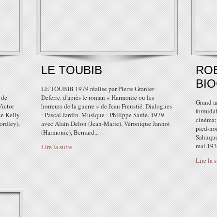
LE TOUBIB
RO
BI
LE TOUBIB 1979 réalise par Pierre Granier-
 de
Deferre. d'après le roman « Harmonie ou les
Grand a
Victor
horreurs de la guerre » de Jean Freustié. Dialogues
formidab
ce Kelly
: Pascal Jardin. Musique : Philippe Sarde. 1979.
cinéma; 
ordley),
avec Alain Delon (Jean-Marie), Véronique Jannot
pied-noi
(Harmonie), Bernard...
Sahuquet
mai 1933
Lire la suite
Lire la 