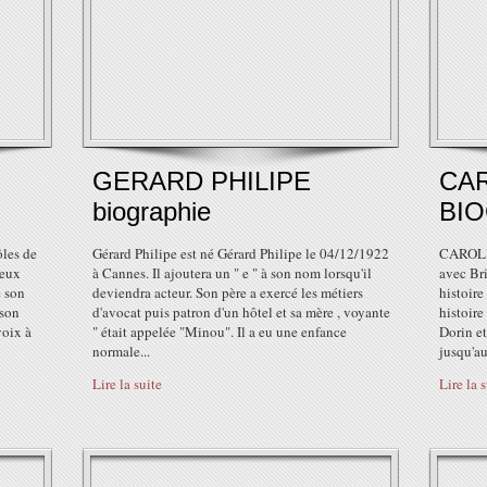
GERARD PHILIPE
CAR
biographie
BI
ôles de
Gérard Philipe est né Gérard Philipe le 04/12/1922
CAROLIN
ieux
à Cannes. Il ajoutera un " e " à son nom lorsqu'il
avec Br
e son
deviendra acteur. Son père a exercé les métiers
histoire
 son
d'avocat puis patron d'un hôtel et sa mère , voyante
histoire
voix à
" était appelée "Minou". Il a eu une enfance
Dorin et
normale...
jusqu'au
Lire la suite
Lire la 