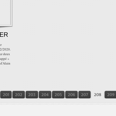
IER
r
12/2020.
ur deux
happé »
 d'Alain
201
202
203
204
205
206
207
208
209