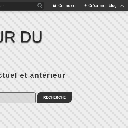
Connexion
+
Créer mon blog
UR DU
el et antérieur