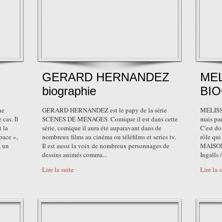
GERARD HERNANDEZ
MEL
biographie
BI
ne
GERARD HERNANDEZ est le papy de la série
MELISS
 cas. Il
SCÈNES DE MÉNAGES. Comique il est dans cette
mais par
t la
série, comique il aura été auparavant dans de
C'est do
space »,
nombreux films au cinéma ou téléfilms et series tv.
rôle qui
, un
Il est aussi la voix de nombreux personnages de
MAISON 
dessins animés comma...
Ingalls /
Lire la suite
Lire la 