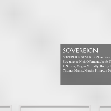
SOVEREIGN
SOVEREIGN SOVEREIGN en France en
Swega avec Nick Offerman, Jacob T
J. Nelson, Megan Mullally, Bobby 
Thomas Mann., Martha Plimpton Nic