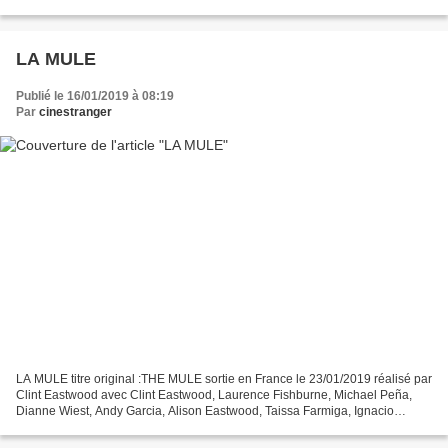
qui rentre dans son pays natal pour...
LA MULE
Publié le 16/01/2019 à 08:19
Par
cinestranger
LA MULE titre original :THE MULE sortie en France le 23/01/2019 réalisé par
Clint Eastwood avec Clint Eastwood, Laurence Fishburne, Michael Peña,
Dianne Wiest, Andy Garcia, Alison Eastwood, Taissa Farmiga, Ignacio
Serricchio, Loren Dean, Eugene Cordero,...