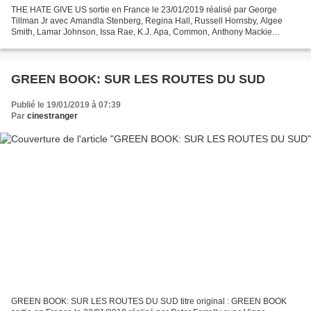
THE HATE GIVE US sortie en France le 23/01/2019 réalisé par George
Tillman Jr avec Amandla Stenberg, Regina Hall, Russell Hornsby, Algee
Smith, Lamar Johnson, Issa Rae, K.J. Apa, Common, Anthony Mackie
Adaptation cinématographique du premier roman d’Angie...
GREEN BOOK: SUR LES ROUTES DU SUD
Publié le 19/01/2019 à 07:39
Par
cinestranger
GREEN BOOK: SUR LES ROUTES DU SUD titre original : GREEN BOOK