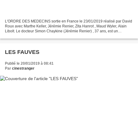
L'ORDRE DES MEDECINS sortie en France le 23/01/2019 réalisé par David
Roux avec Marthe Keller, Jérémie Renier, Zita Hanrot , Maud Wyler, Alain
Libolt. Le docteur Simon Chaykine (Jérémie Renier) , 37 ans, est un
pneumologue dans un grand hôpital. Il voit...
LES FAUVES
Publié le 20/01/2019 à 08:41
Par
cinestranger