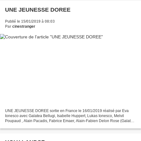
UNE JEUNESSE DOREE
Publié le 15/01/2019 à 08:03
Par
cinestranger
UNE JEUNESSE DOREE sortie en France le 16/01/2019 réalisé par Eva
Ionesco avec Galatea Bellugi, Isabelle Huppert, Lukas Ionesco, Melvil
Poupaud , Alain Pacadis, Fabrice Emaer, Alain-Fabien Delon Rose (Galatea
Bellugi) , jeune fille de 16 ans issue de...