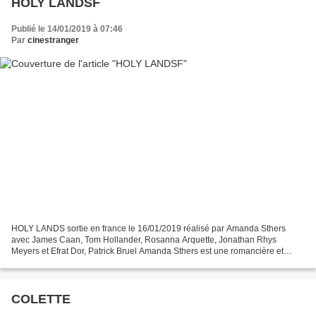
HOLY LANDSF
Publié le 14/01/2019 à 07:46
Par
cinestranger
HOLY LANDS sortie en france le 16/01/2019 réalisé par Amanda Sthers
avec James Caan, Tom Hollander, Rosanna Arquette, Jonathan Rhys
Meyers et Efrat Dor, Patrick Bruel Amanda Sthers est une romancière et
dramaturge de renom qui a récemment dirigé Harvey...
COLETTE