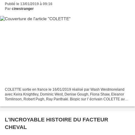
Publié le 13/01/2019 à 09:16
Par
cinestranger
COLETTE sortie en france le 16/01/2019 réalisé par Wash Westmoreland
avec Keira Knightley, Dominic West, Denise Gough, Fiona Shaw, Eleanor
Tomlinson, Robert Pugh, Ray Panthaki. Biopic sur l' écrivain COLETTE avec
la talentueuse Keira Knightley . Représentation...
L'INCROYABLE HISTOIRE DU FACTEUR
CHEVAL