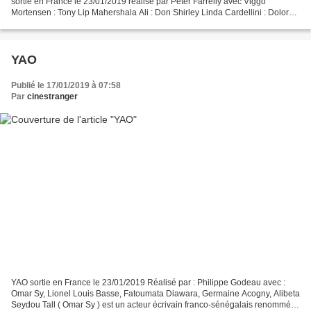
sortie en France le 23/01/2019 réalisé par Peter Farrelly avec Viggo
Mortensen : Tony Lip Mahershala Ali : Don Shirley Linda Cardellini : Dolores
Don Stark : Jules Podell Sebastian Maniscalco...
YAO
Publié le 17/01/2019 à 07:58
Par
cinestranger
YAO sortie en France le 23/01/2019 Réalisé par : Philippe Godeau avec :
Omar Sy, Lionel Louis Basse, Fatoumata Diawara, Germaine Acogny, Alibeta
Seydou Tall ( Omar Sy ) est un acteur écrivain franco-sénégalais renommé