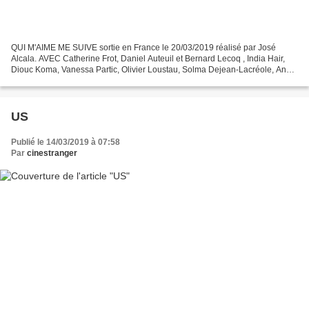
QUI M'AIME ME SUIVE sortie en France le 20/03/2019 réalisé par José
Alcala. AVEC Catherine Frot, Daniel Auteuil et Bernard Lecoq , India Hair,
Diouc Koma, Vanessa Partic, Olivier Loustau, Solma Dejean-Lacréole, Anne
Benoit Gilbert (Daniel Auteuil) ancien...
US
Publié le 14/03/2019 à 07:58
Par
cinestranger