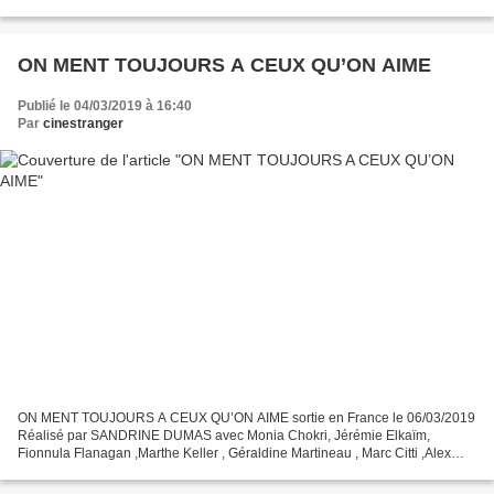
Sarandon, Thandie Newton, Kathy Bates, Ben Schnetzer,...
ON MENT TOUJOURS A CEUX QU’ON AIME
Publié le 04/03/2019 à 16:40
Par
cinestranger
ON MENT TOUJOURS A CEUX QU’ON AIME sortie en France le 06/03/2019
Réalisé par SANDRINE DUMAS avec Monia Chokri, Jérémie Elkaïm,
Fionnula Flanagan ,Marthe Keller , Géraldine Martineau , Marc Citti ,Alex
Descas Jewell Stone (Monia Chokri) occupe le poste...