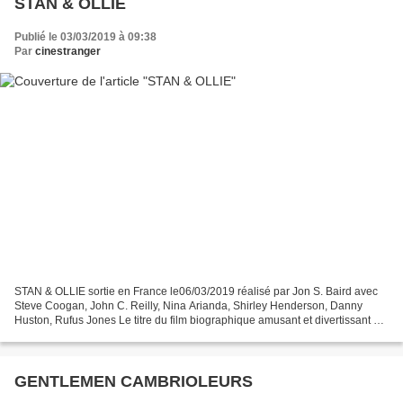
STAN & OLLIE
Publié le 03/03/2019 à 09:38
Par
cinestranger
STAN & OLLIE sortie en France le06/03/2019 réalisé par Jon S. Baird avec
Steve Coogan, John C. Reilly, Nina Arianda, Shirley Henderson, Danny
Huston, Rufus Jones Le titre du film biographique amusant et divertissant de
Jon S. Baird, «Stan & Ollie», fait...
GENTLEMEN CAMBRIOLEURS