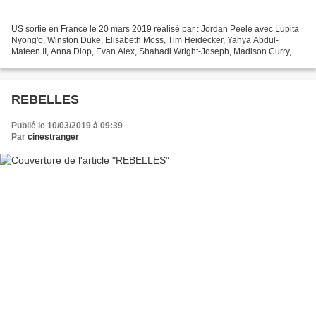
US sortie en France le 20 mars 2019 réalisé par : Jordan Peele avec Lupita
Nyong'o, Winston Duke, Elisabeth Moss, Tim Heidecker, Yahya Abdul-
Mateen II, Anna Diop, Evan Alex, Shahadi Wright-Joseph, Madison Curry,
Cali Sheldon. Second long métrage terrifiant...
REBELLES
Publié le 10/03/2019 à 09:39
Par
cinestranger