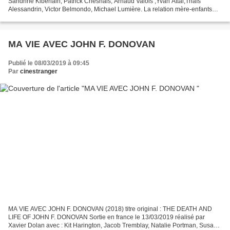
Sandrine Kiberlain, Patrick Chesnais, Arnaud Valois ,Yvan Attal,Thaïs
Alessandrin, Victor Belmondo, Michael Lumière. La relation mère-enfants
lorsque ceux-ci quittent le nid familial....
MA VIE AVEC JOHN F. DONOVAN
Publié le 08/03/2019 à 09:45
Par
cinestranger
MA VIE AVEC JOHN F. DONOVAN (2018) titre original : THE DEATH AND
LIFE OF JOHN F. DONOVAN Sortie en france le 13/03/2019 réalisé par
Xavier Dolan avec : Kit Harington, Jacob Tremblay, Natalie Portman, Susan