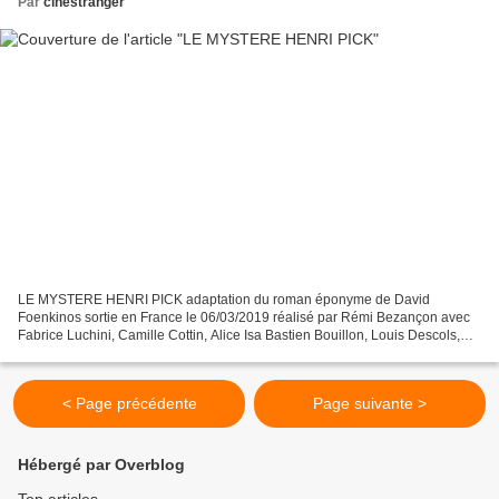
Par
cinestranger
LE MYSTERE HENRI PICK adaptation du roman éponyme de David
Foenkinos sortie en France le 06/03/2019 réalisé par Rémi Bezançon avec
Fabrice Luchini, Camille Cottin, Alice Isa Bastien Bouillon, Louis Descols,
Marc Fraize, Eva Lallier, Marie-Christine Orry,...
< Page précédente
Page suivante >
Hébergé par Overblog