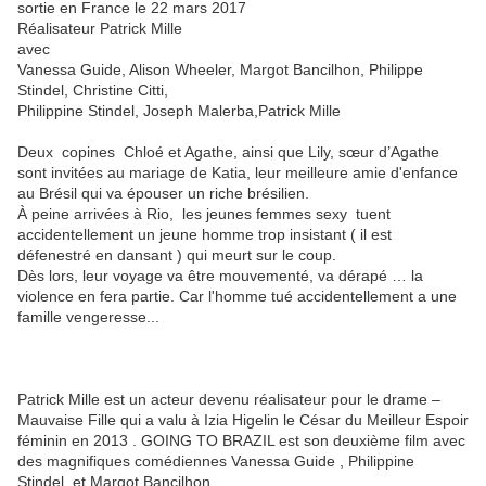
sortie en France le 22 mars 2017
Réalisateur Patrick Mille
avec
Vanessa Guide, Alison Wheeler, Margot Bancilhon, Philippe
Stindel, Christine Citti,
Philippine Stindel, Joseph Malerba,Patrick Mille
Deux copines Chloé et Agathe, ainsi que Lily, sœur d’Agathe
sont invitées au mariage de Katia, leur meilleure amie d'enfance
au Brésil qui va épouser un riche brésilien.
À peine arrivées à Rio, les jeunes femmes sexy tuent
accidentellement un jeune homme trop insistant ( il est
défenestré en dansant ) qui meurt sur le coup.
Dès lors, leur voyage va être mouvementé, va dérapé … la
violence en fera partie. Car l'homme tué accidentellement a une
famille vengeresse...
Patrick Mille est un acteur devenu réalisateur pour le drame –
Mauvaise Fille qui a valu à Izia Higelin le César du Meilleur Espoir
féminin en 2013 . GOING TO BRAZIL est son deuxième film avec
des magnifiques comédiennes Vanessa Guide , Philippine
Stindel et Margot Bancilhon .