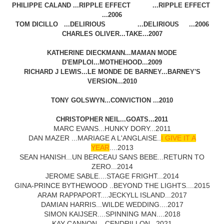
PHILIPPE CALAND ...RIPPLE EFFECT ...RIPPLE EFFECT
...2006
TOM DICILLO ...DELIRIOUS ...DELIRIOUS ...2006
CHARLES OLIVER...TAKE...2007
KATHERINE DIECKMANN...MAMAN MODE
D'EMPLOI...MOTHEHOOD...2009
RICHARD J LEWIS...LE MONDE DE BARNEY...BARNEY'S
VERSION...2010
TONY GOLSWYN...CONVICTION ...2010
CHRISTOPHER NEIL...GOATS...2011
MARC EVANS...HUNKY DORY...2011
DAN MAZER ...MARIAGE A L'ANGLAISE..
I GIVE IT A
YEAR
....2013
SEAN HANISH...UN BERCEAU SANS BEBE...RETURN TO
ZERO...2014
JEROME SABLE....STAGE FRIGHT...2014
GINA-PRINCE BYTHEWOOD ..BEYOND THE LIGHTS....2015
ARAM RAPPAPORT....JECKYLL ISLAND...2017
DAMIAN HARRIS...WILDE WEDDING....2017
SIMON KAIJSER....SPINNING MAN....2018
KAY CANNON....CENDRILLON...2021