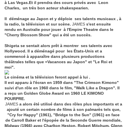
à Las Vegas.Et il prendra des cours privés avec Leon
Charles, un très bon acteur shakespearien.
Il déménage au Japon et y déploie ses talents musicaux , à
la radio, la télévision et sur scène.
JAMES
s'est ensuite
rendu en Australie pour jouer à l'Empire Theatre dans le
"Cherry Blossom Show" qui a été un succès.
Shigeta se sentait alors prêt à montrer ses talents avec
Hollywood. Il a déménagé pour les États-Unis et a
commencé à apparaître dans plusieurs productions
théâtrales telles que «Vacances au Japon" et "Le Roi et
moi".
Le cinéma et la télévision feront appel à lui .
Il est apparu à l'écran en 1959 dans "The Crimson Kimono"
suivi d'un rôle en 1960 dans le film, "Walk Like a Dragon". Il
a reçu un Golden Globe Award en 1960 LE KIMONO
POURPRE.
JAMES
a alors été utilisé dans des rôles plus importants et a
ajouté un certain nombre de films à son palmarès tels que,
"Cry for Happy" (1961), "Bridge to the Sun" (1961) en face
de Carroll Baker et l'épopée de la Seconde Guerre mondiale,
Midway (1966) avec Charlton Heston, Robert Mitchum, Glenn