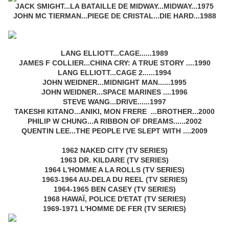
JACK SMIGHT...LA BATAILLE DE MIDWAY...MIDWAY...1975
JOHN MC TIERMAN...PIEGE DE CRISTAL...DIE HARD...1988
LANG ELLIOTT...CAGE......1989
JAMES F COLLIER...CHINA CRY: A TRUE STORY ....1990
LANG ELLIOTT...CAGE 2......1994
JOHN WEIDNER...MIDNIGHT MAN......1995
JOHN WEIDNER...SPACE MARINES ....1996
STEVE WANG...DRIVE......1997
TAKESHI KITANO...ANIKI, MON FRERE ...BROTHER...2000
PHILIP W CHUNG...A RIBBON OF DREAMS......2002
QUENTIN LEE...THE PEOPLE I'VE SLEPT WITH ....2009
1962 NAKED CITY (TV SERIES)
1963 DR. KILDARE (TV SERIES)
1964 L'HOMME A LA ROLLS (TV SERIES)
1963-1964 AU-DELA DU REEL (TV SERIES)
1964-1965 BEN CASEY (TV SERIES)
1968 HAWAÏ, POLICE D'ETAT (TV SERIES)
1969-1971 L'HOMME DE FER (TV SERIES)