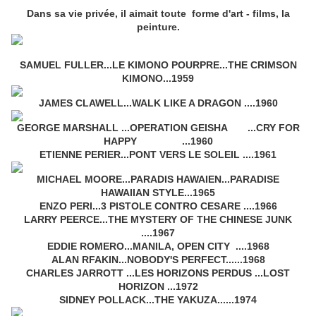
Dans sa vie privée, il aimait toute forme d'art - films, la
peinture.
SAMUEL FULLER...LE KIMONO POURPRE...THE CRIMSON
KIMONO...1959
JAMES CLAWELL...WALK LIKE A DRAGON ....1960
GEORGE MARSHALL ...OPERATION GEISHA ...CRY FOR
HAPPY ...1960
ETIENNE PERIER...PONT VERS LE SOLEIL ....1961
MICHAEL MOORE...PARADIS HAWAIEN...PARADISE
HAWAIIAN STYLE...1965
ENZO PERI...3 PISTOLE CONTRO CESARE ....1966
LARRY PEERCE...THE MYSTERY OF THE CHINESE JUNK
....1967
EDDIE ROMERO...MANILA, OPEN CITY ....1968
ALAN RFAKIN...NOBODY'S PERFECT......1968
CHARLES JARROTT ...LES HORIZONS PERDUS ...LOST
HORIZON ...1972
SIDNEY POLLACK...THE YAKUZA......1974