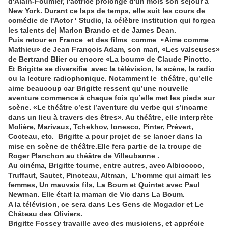
d'Alaln-Foumler, l'actrice prolonge d'un mois son séjour à
New York. Durant ce laps de temps, elle suit les cours de
comédie de I'Actor ‘ Studio, la célèbre institution qui forgea
les talents de| Marlon Brando et de James Dean.
Puis retour en France et des films comme «Aime comme
Mathieu» de Jean François Adam, son mari, «Les valseuses»
de Bertrand Blier ou encore «La boum» de Claude Pinotto.
Et Brigitte se diversifie avec la télévision, la scène, la radio
ou la lecture radiophonique. Notamment le théâtre, qu’elle
aime beaucoup car Brigitte ressent qu’une nouvelle
aventure commence à chaque fois qu’elle met les pieds sur
scène. «Le théâtre c’est l’aventure du verbe qui s’incarne
dans un lieu à travers des êtres». Au théâtre, elle interprète
Molière, Marivaux, Tchekhov, Ionesco, Pinter, Prévert,
Cocteau, etc. Brigitte a pour projet de se lancer dans la
mise en scène de théâtre.Elle fera partie de la troupe de
Roger Planchon au théâtre de Villeubanne .
Au cinéma, Brigitte tourne, entre autres, avec Albicocco,
Truffaut, Sautet, Pinoteau, Altman, L’homme qui aimait les
femmes, Un mauvais fils, La Boum et Quintet avec Paul
Newman. Elle était la maman de Vic dans La Boum.
A la télévision, ce sera dans Les Gens de Mogador et Le
Château des Oliviers.
Brigitte Fossey travaille avec des musiciens, et apprécie