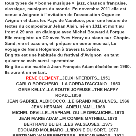
tous types de « bonne musique », jazz, chanson française,
classique, musiques du monde. En novembre 2011 elle est
venue à Avignon à l'invitation de l'association Orgue en
Avignon et dans les Pays de Vaucluse, pour une lecture de
textes du compositeur Jehan Alain, né en 1911 et mort au
front à 29 ans, en dialogue avec Michel Bouvard à l’orgue.
Elle enregistre un CD avec Yves Henry au piano sur Chopin-
Sand, vie et passion, et prépare un conte musical, Le
voyage de Niels Holgerson à travers la Suède.
Brigitte est une habituée du festival d’Avignon en tant
qu’actrice mais aussi spectatrice.
Brigitte a été mariée à Jean-François Adam décédée en 1980.
Ils auront un enfant.
RENE CLEMENT.
..JEUX INTERDITS...1951
CARLO BORGHESIO...LA CORDA D'ACCIAIO...1953
GENE KELLY...LA ROUTE JOYEUSE...THE HAPPY
ROAD...1956
JEAN GABRIEL ALBICOCCO...LE GRAND MEAULNES...1966
JEAN HERMAN...ADIEU L'AMI...1968
MICHEL DEVILLE...RAPHAEL OU LE DEBAUCHE...1970
JEAN MARIE ADAM...M COMME MATHIEU...1970
BERTRAND BLIER...LES VALSEUSES...1973
EDOUARD MOLINARO...L'IRONIE DU SORT...1973
BERTRAND VAN EFFENTERRE...ERICAR MINOR...1974