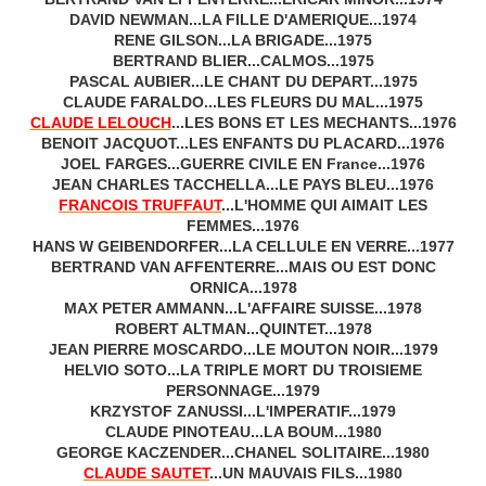
DAVID NEWMAN...LA FILLE D'AMERIQUE...1974
RENE GILSON...LA BRIGADE...1975
BERTRAND BLIER...CALMOS...1975
PASCAL AUBIER...LE CHANT DU DEPART...1975
CLAUDE FARALDO...LES FLEURS DU MAL...1975
CLAUDE LELOUCH
...LES BONS ET LES MECHANTS...1976
BENOIT JACQUOT...LES ENFANTS DU PLACARD...1976
JOEL FARGES...GUERRE CIVILE EN France...1976
JEAN CHARLES TACCHELLA...LE PAYS BLEU...1976
FRANCOIS TRUFFAUT
...L'HOMME QUI AIMAIT LES
FEMMES...1976
HANS W GEIBENDORFER...LA CELLULE EN VERRE...1977
BERTRAND VAN AFFENTERRE...MAIS OU EST DONC
ORNICA...1978
MAX PETER AMMANN...L'AFFAIRE SUISSE...1978
ROBERT ALTMAN...QUINTET...1978
JEAN PIERRE MOSCARDO...LE MOUTON NOIR...1979
HELVIO SOTO...LA TRIPLE MORT DU TROISIEME
PERSONNAGE...1979
KRZYSTOF ZANUSSI...L'IMPERATIF...1979
CLAUDE PINOTEAU...LA BOUM...1980
GEORGE KACZENDER...CHANEL SOLITAIRE...1980
CLAUDE SAUTET
...UN MAUVAIS FILS...1980