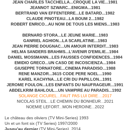
JEAN CHARLES TACCHELLA...CROQUE LA VIE...1981
JEANNOT SZWARC...ENIGMA...1981
BERTRAND VAN EFFENTERRE...LE BATARD...1982
CLAUDE PINOTEAU...LA BOUM 2...1982
ROBERT ENRICO...AU NOM DE TOUS LES MIENS...1983
BERNARD STORA...LE JEUNE MARIE...1983
GANRIEL AGHION...LA SCARLATINE...1983
JEAN PIERRE DOUGNAC...UN AMOUR INTERDIT...1983
HELMA SANDERS BRAHMS...L'AVENIR D'EMILIE...1984
DANIEL MOSSMANN...LES FAUSSES CONFIDENCES...1984
EMIDIO GRECO...UN CASO DE INCOSCIENZA...1984
GIUSEPPE TORNATORE...CINEMA PARADISO...1988
RENE MANZOR...3615 CODE PERE NOEL...1990
KAREL KACHYNA...LE CRI DU PAPILLON...1991
JEROME FOULON...LES ENFANTS DU NAUFRAGEUR...1991
ABDELKRIM BAHLOUL...UN VAMPIRE AU PARADIS...1992
SOLANGE CICUREL...FAUT PAS LUI DIRE....2017
NICOLAS STEIL...LE CHEMIN DU BONHEUR...2021
NOEMIE LEFORT...MON HEROINE...2022
Le château des oliviers (TV Mini-Series) 1993
Un et un font six (TV Series) 1997/2000
Jusqu'au dernier
(TV Mini-Series) 2014