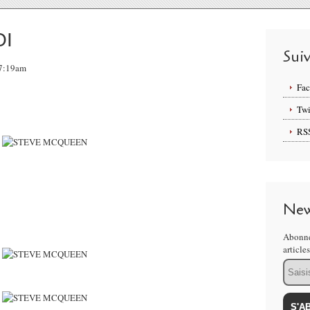
OI
Sui
07:19am
Fa
Twi
RS
New
Abonne
article
Email