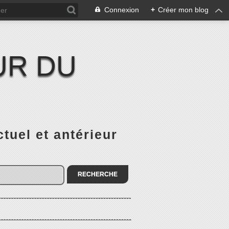
Connexion
+
Créer mon blog
UR DU
el et antérieur