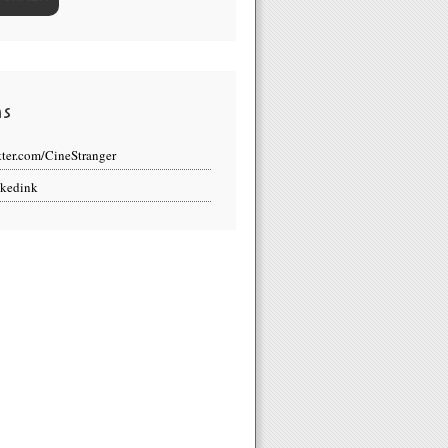
ns
tter.com/CineStranger
kedink