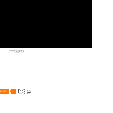
CINEREVES
epost
0