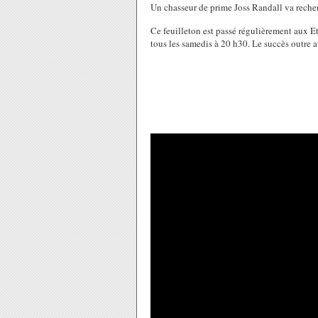
Un chasseur de prime Joss Randall va recher
Ce feuilleton est passé régulièrement aux E
tous les samedis à 20 h30. Le succès outre a