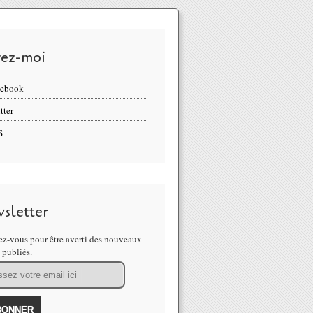
vez-moi
cebook
tter
S
sletter
z-vous pour être averti des nouveaux
s publiés.