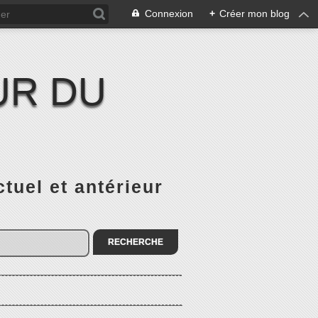
Connexion
+
Créer mon blog
UR DU
el et antérieur