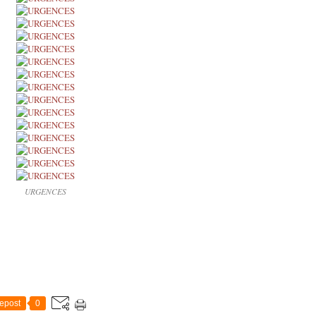
URGENCES
epost
0