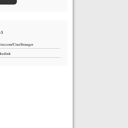
ns
tter.com/CineStranger
kedink