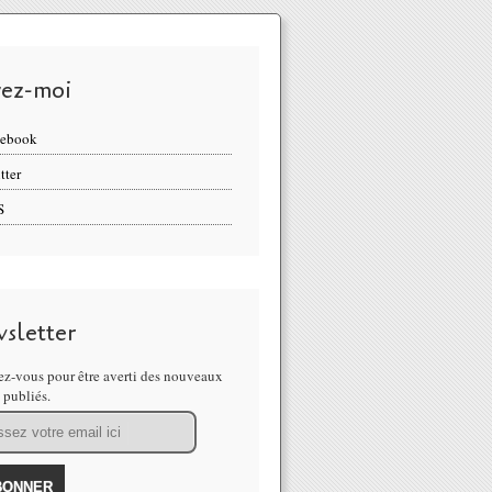
vez-moi
cebook
tter
S
sletter
z-vous pour être averti des nouveaux
s publiés.