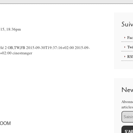
Sui
2015, 18:36pm
Fa
Twi
élé 2 OB,TW,FB 2015-09-30T19:37:16+02:00 2015-09-
02:00 cinestranger
RS
New
Abonne
article
Email
 ROOM