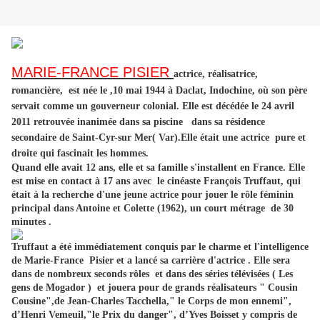
MARIE-FRANCE PISIER
actrice, réalisatrice,
romancière, est née le ,10 mai 1944 à Daclat, Indochine, où son père
servait comme un gouverneur colonial. Elle est décédée le 24 avril
2011 retrouvée inanimée dans sa piscine dans sa résidence
secondaire de Saint-Cyr-sur Mer( Var).Elle était une actrice pure et
droite qui fascinait les hommes.
Quand elle avait 12 ans, elle et sa famille s'installent en France. Elle
est mise en contact à 17 ans avec le cinéaste François Truffaut, qui
était à la recherche d'une jeune actrice pour jouer le rôle féminin
principal dans Antoine et Colette (1962), un court métrage de 30
minutes .
Truffaut a été immédiatement conquis par le charme et l'intelligence
de Marie-France Pisier et a lancé sa carrière d'actrice . Elle sera
dans de nombreux seconds rôles et dans des séries télévisées ( Les
gens de Mogador ) et jouera pour de grands réalisateurs " Cousin
Cousine",de Jean-Charles Tacchella," le Corps de mon ennemi",
d’Henri Vemeuil,"le Prix du danger", d’Yves Boisset y compris de