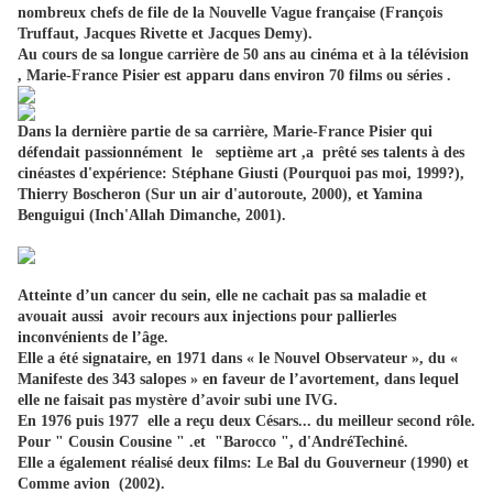
nombreux chefs de file de la Nouvelle Vague française (François
Truffaut, Jacques Rivette et Jacques Demy).
Au cours de sa longue carrière de 50 ans au cinéma et à la télévision
, Marie-France Pisier est apparu dans environ 70 films ou séries .
Dans la dernière partie de sa carrière, Marie-France Pisier qui
défendait passionnément le septième art ,a prêté ses talents à des
cinéastes d'expérience: Stéphane Giusti (Pourquoi pas moi, 1999?),
Thierry Boscheron (Sur un air d'autoroute, 2000), et Yamina
Benguigui (Inch'Allah Dimanche, 2001).
Atteinte d’un cancer du sein, elle ne cachait pas sa maladie et
avouait aussi avoir recours aux injections pour pallierles
inconvénients de l’âge.
Elle a été signataire, en 1971 dans « le Nouvel Observateur », du «
Manifeste des 343 salopes » en faveur de l’avortement, dans lequel
elle ne faisait pas mystère d’avoir subi une IVG.
En 1976 puis 1977 elle a reçu deux Césars... du meilleur second rôle.
Pour " Cousin Cousine " .et "Barocco ", d'AndréTechiné.
Elle a également réalisé deux films: Le Bal du Gouverneur (1990) et
Comme avion (2002).