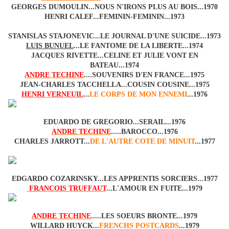
GEORGES DUMOULIN...NOUS N'IRONS PLUS AU BOIS...1970
HENRI CALEF...FEMININ-FEMININ...1973
STANISLAS STAJONEVIC...LE JOURNAL D'UNE SUICIDE...1973
LUIS BUNUEL
...LE FANTOME DE LA LIBERTE...1974
JACQUES RIVETTE...CELINE ET JULIE VONT EN
BATEAU...1974
ANDRE TECHINE
.
...SOUVENIRS D'EN FRANCE...1975
JEAN-CHARLES TACCHELLA...COUSIN COUSINE...1975
HENRI VERNEUIL
...
LE CORPS DE MON ENNEMI
...1976
EDUARDO DE GREGORIO...SERAIL...1976
ANDRE TECHINE
.
....BAROCCO...1976
CHARLES JARROTT...
DE L'AUTRE COTE DE MINUIT
...1977
EDGARDO COZARINSKY...LES APPRENTIS SORCIERS...1977
FRANCOIS TRUFFAUT
...L'AMOUR EN FUITE...1979
ANDRE TECHINE
.
....LES SOEURS BRONTE...1979
WILLARD HUYCK...
FRENCHS POSTCARDS
...1979