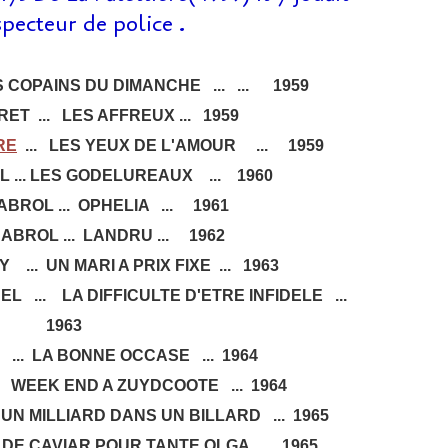
specteur de police .
S COPAINS DU DIMANCHE ... ... 1959
T ... LES AFFREUX ... 1959
RE
... LES YEUX DE L'AMOUR ... 1959
 ... LES GODELUREAUX ... 1960
BROL ... OPHELIA ... 1961
BROL ... LANDRU ... 1962
... UN MARI A PRIX FIXE ... 1963
 ... LA DIFFICULTE D'ETRE INFIDELE ...
1963
... LA BONNE OCCASE ... 1964
. WEEK END A ZUYDCOOTE ... 1964
N MILLIARD DANS UN BILLARD ... 1965
DE CAVIAR POUR TANTE OLGA ... 1965