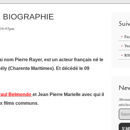
R BIOGRAPHIE
Sui
, 16:03pm
Fa
Twi
RS
ai nom Pierre Rayer, est un acteur français né le
ély (Charente Maritimes). Et décédé le 09
New
Paul Belmondo
et Jean Pierre Marielle avec qui il
Abonne
ux films communs.
article
Email