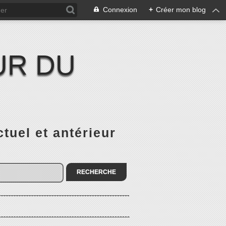
Connexion
+
Créer mon blog
UR DU
el et antérieur