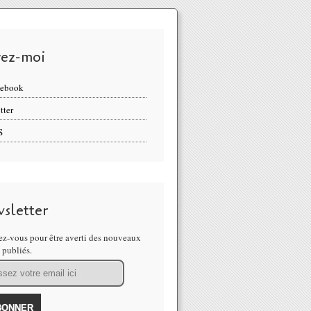
vez-moi
cebook
tter
S
sletter
z-vous pour être averti des nouveaux
s publiés.