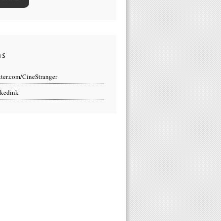
ns
tter.com/CineStranger
kedink