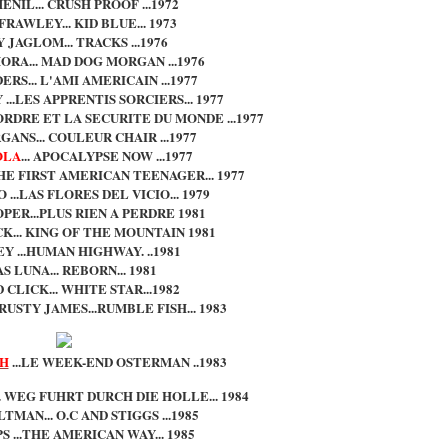
ENIL... CRUSH PROOF ...1972
RAWLEY... KID BLUE... 1973
 JAGLOM... TRACKS ...1976
ORA... MAD DOG MORGAN ...1976
RS... L'AMI AMERICAIN ...1977
...LES APPRENTIS SORCIERS... 1977
ORDRE ET LA SECURITE DU MONDE ...1977
ANS... COULEUR CHAIR ...1977
OLA
... APOCALYPSE NOW ...1977
HE FIRST AMERICAN TEENAGER... 1977
...LAS FLORES DEL VICIO... 1979
PER...PLUS RIEN A PERDRE 1981
K... KING OF THE MOUNTAIN 1981
Y ...HUMAN HIGHWAY. ..1981
S LUNA... REBORN... 1981
CLICK... WHITE STAR...1982
.RUSTY JAMES...RUMBLE FISH... 1983
AH
...LE WEEK-END OSTERMAN ..1983
. WEG FUHRT DURCH DIE HOLLE... 1984
MAN... O.C AND STIGGS ...1985
S ...THE AMERICAN WAY... 1985