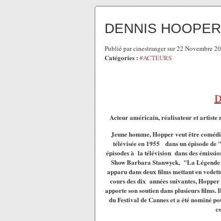
DENNIS HOOPER b
Publié par cinestranger sur 22 Novembre 2
Catégories :
#ACTEURS
D
Acteur
américain, réalisateur et artiste
n
J
eune homme, Hopper veut être comédien
télévisée en 1955
dans un épisode de 
épisodes à la télévision dans des émis
Show Barbara Stanwyck, "La Légende d
apparu dans deux films mettant en vedet
cours des dix années suivantes, Hopper a
apporte son soutien dans plusieurs films.
I
du Festival de Cannes et a été nominé p
co