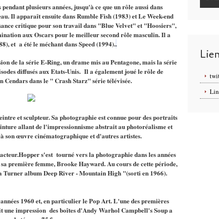
s pendant plusieurs années, jusqu'à ce que un rôle aussi dans
eau.
Il apparaît ensuite dans Rumble Fish (1983) et Le Week-end
ance critique pour son travail dans "Blue Velvet" et "Hoosiers",
omination aux Oscars pour le meilleur second rôle masculin.
Il a
88), et a été le méchant dans Speed (1994).
.
Lie
ion de la série E-Ring, un drame mis au Pentagone, mais la série
isodes diffusés aux Etats-Unis.
Il a également joué le rôle de
twi
 Cendars dans le " Crash Starz" série télévisée.
Lin
intre et sculpteur.
Sa photographie est connue pour des portraits
einture allant de l'impressionnisme abstrait au photoréalisme et
 à son œuvre cinématographique et d'autres artistes.
e" acteur.Hopper s'est tourné vers la photographie dans les années
ar sa première femme, Brooke Hayward.
Au cours de cette période,
ina Turner album Deep River - Mountain High "(sorti en 1966).
s années 1960 et, en particulier le Pop Art.
L'une des premières
it une impression des boîtes d'Andy Warhol Campbell's Soup a