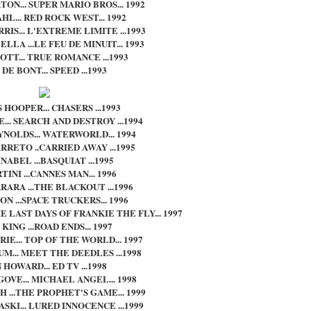
N... SUPER MARIO BROS... 1992
HL... RED ROCK WEST... 1992
RIS... L'EXTREME LIMITE ...1993
LLA ...LE FEU DE MINUIT... 1993
OTT... TRUE ROMANCE ...1993
 DE BONT... SPEED ...1993
 HOOPER... CHASERS ...1993
... SEARCH AND DESTROY ...1994
NOLDS... WATERWORLD... 1994
RETO ..CARRIED AWAY ...1995
NABEL ...BASQUIAT ...1995
TINI ...CANNES MAN... 1996
ARA ...THE BLACKOUT ...1996
N ...SPACE TRUCKERS... 1996
E LAST DAYS OF FRANKIE THE FLY... 1997
KING ...ROAD ENDS... 1997
RIE... TOP OF THE WORLD... 1997
M... MEET THE DEEDLES ...1998
 HOWARD... ED TV ...1998
OVE... MICHAEL ANGEL... 1998
 ...THE PROPHET'S GAME... 1999
KI... LURED INNOCENCE ...1999