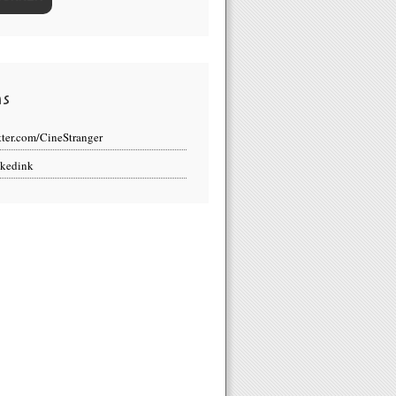
ns
tter.com/CineStranger
kedink