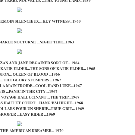
IE TERRE NOUVELLE ...THE YOUNG LAND...1959
 TEMOIN SILENCIEUX... KEY WITNESS...1960
MAREE NOCTURNE ...NIGHT TIDE...1963
ZAN AND JANE REGAINED SORT OF... 1964
DE KATIE ELDER...THE SONS OF KATIE ELDER... 1965
TON... QUEEN OF BLOOD ...1966
... THE GLORY STOMPERS ...1967
LA MAIN FROIDE...COOL HAND LUKE...1967
IS ...PANIC IN THE CITY ...1967
VOYAGE HALLUCINANT ...THE TRIP...1967
ES HAUT ET COURT ...HANG'EM HIGHT...1968
DOLLARS POUR UN SHERIF...TRUE GRIT... 1969
OOPER ...EASY RIDER ...1969
. THE AMERICAN DREAMER... 1970