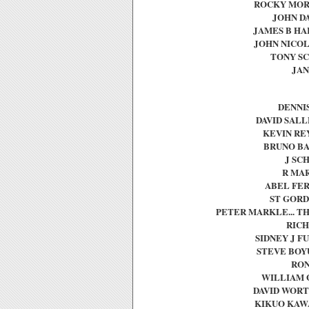
ROCKY MORTO
JOHN DA
JAMES B HAR
JOHN NICOLE
TONY SC
JAN
DENNIS
DAVID SALLE
KEVIN REY
BRUNO BAR
J SCH
R MAR
ABEL FERR
ST GORDO
PETER MARKLE... TH
RICH 
SIDNEY J FU
STEVE BOYU
RON
WILLIAM G
DAVID WORTH
KIKUO KAWAS