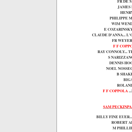
FR DE M
JAMES F
HENRY
PHILIPPE M
WIM WENDE
E COZARINSKY 
CLAUDE D'ANNA... L'
FR WEYERG
F F COPP
RAY CONNOLY... T
S NARIZZANO 
DENNIS HOO
NOEL NOSSEC
B SHAKE
BIGA
ROLAND 
F F COPPOLA
..
SAM PECKINP
BILLY FINE EUER..
ROBERT ALT
M PHILLIP