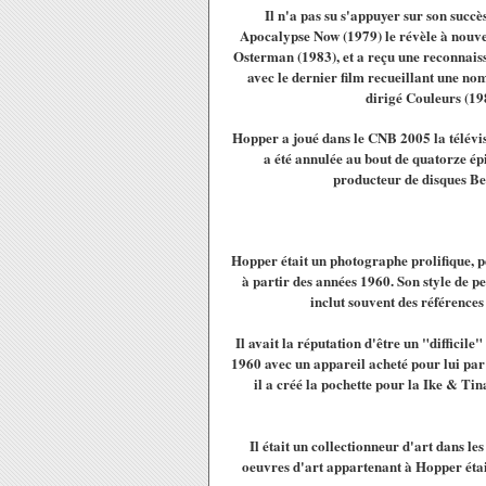
Il n'a pas su s'appuyer sur son succè
Apocalypse Now (1979) le révèle à nouv
Osterman (1983), et a reçu une reconnaiss
avec le dernier film recueillant une n
dirigé Couleurs (19
Hopper a joué dans le CNB 2005 la télévis
a été annulée au bout de quatorze ép
producteur de disques Ben
Hopper était un photographe prolifique, pe
à partir des années 1960.
Son style de p
inclut souvent des références
Il avait la réputation d'être un "difficil
1960 avec un appareil acheté pour lui p
il a créé la pochette pour la Ike & T
Il était un collectionneur d'art dans le
oeuvres d'art appartenant à Hopper éta