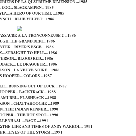
URIERS DE LA QUATRIEME DIMENSION ...1985
EGG... SLAGKAMPEN... 1985
A...A HERO OF OUR TIME ...1985
YNCH... BLUE VELVET... 1986
ASSACRE A LA TRONCONNEUSE 2 ...1986
UGH ...LE GRAND DEFI... 1986
TER... RIVER'S ESGE ...1986
... STRAIGHT TO HELL... 1986
ERSON... BLOOD RED... 1986
BACK... LE DRAGUEUR... 1986
SON... LA VEUVE NOIRE... 1986
 HOOPER... COLORS ...1987
E... RUNNING OUT OF LUCK ...1987
HOOPER... BACKTRACK... 1988
AMURRI... FLASHBACK ...1988
SON ...CHATTAHOOCHE ...1989
...THE INDIAN RUNNER... 1990
OPER... THE HOT SPOT... 1990
LLENHAAL ...RAGE ...1991
:THE LIFE AND TIMES OF ANDY WARHOL... 1991
R ...EYES OF THE STORM ...1991