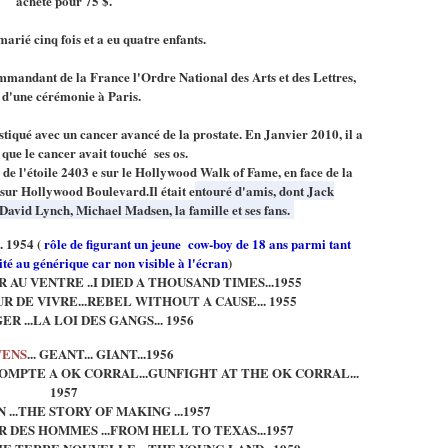
acheté pour 75 $.
arié cinq fois et a eu quatre enfants.
mmandant de la France l'Ordre National des Arts et des Lettres,
 d'une cérémonie à Paris.
iqué avec un cancer avancé de la prostate.
En Janvier 2010, il a
 que le cancer avait touché ses os.
e l'étoile 2403 e sur le Hollywood Walk of Fame, en face de la
sur Hollywood Boulevard.Il était e
ntouré d'amis, dont Jack
David Lynch, Michael Madsen, la famille et ses fans.
 1954 (
rôle de figurant un jeune cow-boy de 18 ans parmi tant
té au générique car non visible à l'écran
)
R AU VENTRE ..I DIED A THOUSAND TIMES...1955
UR DE VIVRE...REBEL WITHOUT A CAUSE... 1955
R ...LA LOI DES GANGS... 1956
VENS
... GEANT... GIANT...1956
OMPTE A OK CORRAL...GUNFIGHT AT THE OK CORRAL...
1957
 ...THE STORY OF MAKING ...1957
UR DES HOMMES ...FROM HELL TO TEXAS...1957