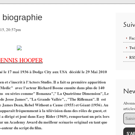
iographie
Sui
015, 20:57pm
Fa
Twi
RS
ENNIS HOOPER
é le 17 mai 1936 à Dodge City aux USA décédé le 29 Mai 2010
 et s'inscrit à l'Actors Studio.
Il a fait sa première apparition
"
Medic" avec
l
'acteur Richard Boone
ensuite dans plus de 140
New
sions ou séries comme" Bonanza"," La Quatrième Dimension", Le
e Jesse James", "La Grande Vallée", , "The Rifleman
". Il est
Abonne
te James Dean, Rebel Without a Cause (1955) et Géant (1956).
Au
article
pparaît fréquemment à la télévision dans des rôles de guest, et
Email
l a dirigé et joué dans Easy Rider (1969), remportant un prix lors
our un Academy Award du meilleur scénario original en tant que
-auteur du script du film.