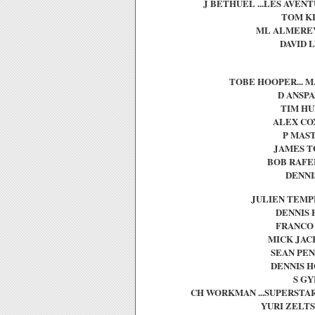
J BETHUEL ...LES AVENT
TOM KL
ML ALMEREYD
DAVID L
TOBE HOOPER... M
D ANSPA
TIM HUN
ALEX COX
P MAST
JAMES TO
BOB RAFEL
DENNIS
JULIEN TEMPL
DENNIS 
FRANCO 
MICK JACK
SEAN PENN
DENNIS HO
S GY
CH WORKMAN ...SUPERSTAR
YURI ZELTSE