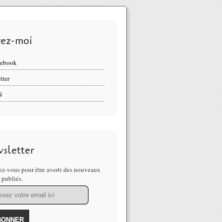
vez-moi
cebook
tter
S
sletter
z-vous pour être averti des nouveaux
s publiés.