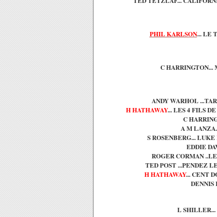
TED TETZLAF... CALIFORN
PHIL KARLSON
... LE
C HARRINGTON... 
ANDY WARHOL ...TAR
H HATHAWAY
... LES 4 FILS 
C HARRING
A M LANZA.
S ROSENBERG... LUKE 
EDDIE DAV
ROGER CORMAN ..LE 
TED POST ...PENDEZ L
H HATHAWAY
... CENT 
DENNIS H
L SHILLER..