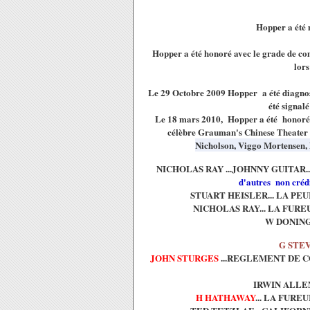
Hopper a été m
Hopper a été honoré avec le grade de co
lors
Le 29 Octobre 2009 Hopper a été diagnost
été signalé
Le 18 mars 2010, Hopper a été honoré d
célèbre Grauman's Chinese Theater 
Nicholson, Viggo Mortensen, 
NICHOLAS RAY ...JOHNNY GUITAR...
d'autres
non crédi
STUART HEISLER... LA PEU
NICHOLAS RAY... LA FURE
W DONINGE
G STE
JOHN STURGES
...REGLEMENT DE C
IRWIN ALLEN
H HATHAWAY
... LA FURE