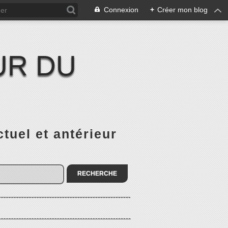
Connexion
+
Créer mon blog
UR DU
el et antérieur