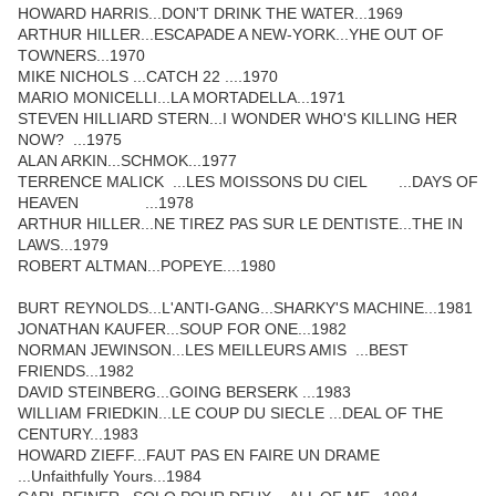
HOWARD HARRIS...DON'T DRINK THE WATER...1969
ARTHUR HILLER...ESCAPADE A NEW-YORK...YHE OUT OF
TOWNERS...1970
MIKE NICHOLS ...CATCH 22 ....1970
MARIO MONICELLI...LA MORTADELLA...1971
STEVEN HILLIARD STERN...I WONDER WHO'S KILLING HER
NOW? ...1975
ALAN ARKIN...SCHMOK...1977
TERRENCE MALICK ...LES MOISSONS DU CIEL ...DAYS OF
HEAVEN ...1978
ARTHUR HILLER...NE TIREZ PAS SUR LE DENTISTE...THE IN
LAWS...1979
ROBERT ALTMAN...POPEYE....1980
BURT REYNOLDS...L'ANTI-GANG...SHARKY'S MACHINE...1981
JONATHAN KAUFER...SOUP FOR ONE...1982
NORMAN JEWINSON...LES MEILLEURS AMIS ...BEST
FRIENDS...1982
DAVID STEINBERG...GOING BERSERK ...1983
WILLIAM FRIEDKIN...LE COUP DU SIECLE ...DEAL OF THE
CENTURY...1983
HOWARD ZIEFF...FAUT PAS EN FAIRE UN DRAME
...Unfaithfully Yours...1984