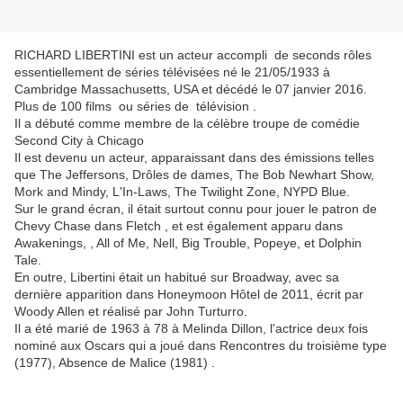
RICHARD LIBERTINI est un acteur
accompli
de seconds rôles
essentiellement de séries télévisées né le 21/05/1933 à
Cambridge Massachusetts, USA et décédé le 07 janvier 2016.
Plus de 100 films ou séries de télévision .
Il a débuté comme
membre de la célèbre troupe de comédie
Second City à Chicago
Il est devenu un acteur, apparaissant dans des émissions telles
que The Jeffersons, Drôles de dames, The Bob Newhart Show,
Mork and Mindy, L'In-Laws, The Twilight Zone, NYPD Blue.
Sur le grand écran, il était surtout connu pour jouer le patron de
Chevy Chase dans Fletch , et est également apparu dans
Awakenings, , All of Me, Nell, Big Trouble, Popeye, et Dolphin
Tale.
En outre, Libertini était un habitué sur Broadway, avec sa
dernière apparition dans Honeymoon Hôtel de 2011, écrit par
Woody Allen et réalisé par John Turturro.
Il a été marié de 1963 à 78 à Melinda Dillon, l'actrice deux fois
nominé aux Oscars qui a joué dans Rencontres du troisième type
(1977), Absence de Malice (1981) .