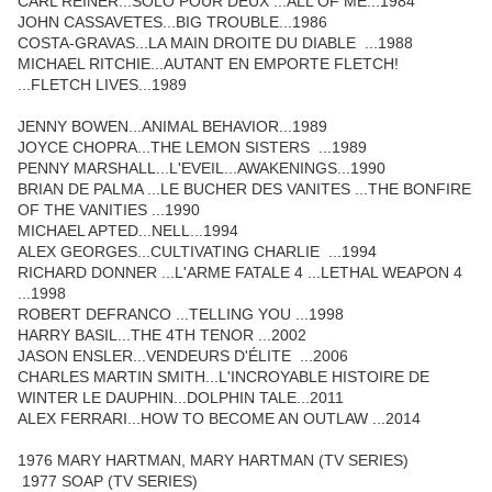
CARL REINER...SOLO POUR DEUX ...ALL OF ME...1984
JOHN CASSAVETES...BIG TROUBLE...1986
COSTA-GRAVAS...LA MAIN DROITE DU DIABLE ...1988
MICHAEL RITCHIE...AUTANT EN EMPORTE FLETCH!
...FLETCH LIVES...1989
JENNY BOWEN...ANIMAL BEHAVIOR...1989
JOYCE CHOPRA...THE LEMON SISTERS ...1989
PENNY MARSHALL...L'EVEIL...AWAKENINGS...1990
BRIAN DE PALMA ...LE BUCHER DES VANITES ...THE BONFIRE
OF THE VANITIES ...1990
MICHAEL APTED...NELL...1994
ALEX GEORGES...CULTIVATING CHARLIE ...1994
RICHARD DONNER ...L'ARME FATALE 4 ...LETHAL WEAPON 4
...1998
ROBERT DEFRANCO ...TELLING YOU ...1998
HARRY BASIL...THE 4TH TENOR ...2002
JASON ENSLER...VENDEURS D'ÉLITE ...2006
CHARLES MARTIN SMITH...L'INCROYABLE HISTOIRE DE
WINTER LE DAUPHIN...DOLPHIN TALE...2011
ALEX FERRARI...HOW TO BECOME AN OUTLAW ...2014
1976 MARY HARTMAN, MARY HARTMAN (TV SERIES)
1977 SOAP (TV SERIES)