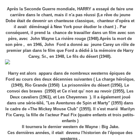
Après la Seconde Guerre mondiale, HARRY a essayé de faire une
carrière dans le chant, mais il n'a pas réussi (Le rêve du jeune
Dobe était de devenir un chanteuse classique, chanteur d'opéra et
il avait déménagé à New York pour étudier le chant ) . Par
conséquent, il prend la chance de travailler dans un film avec son
père, avec John Wayne La rivière rouge (1948).Après la mort de
son père , en 1946, John Ford a donné au jeune Carey un rôle de
premier plan dans le film que Ford a dédié à la mémoire de Harry
Carey, Sr., en 1948, Le fils du désert (1948).
Harry est alors apparu dans de nombreux westerns épiques de
Ford au cours des deux décennies suivantes ( La charge héroîque,
(1949), Rio Grande (1950) La prisonnière du désert (1956), Le
convoi des braves (1950) et Ce n'est qu' non au revoir (1955), Les
Deux cavaliers (1961), et Les Cheyennes ). Il a également joué
dans une série-télé, "Les Aventures de Spin et Marty" (1955) dans
le cadre de «The Mickey Mouse Club" (1955). Il s'est marié Marilyn
Fix Carey, la fille de l'acteur Paul Fix (quatre enfants et trois petits-
enfants )
Il tournera le dernier western de Wayne : Big Jake.
Ces dernières années, il etait devenu l'historien de l'époque des
westerns .