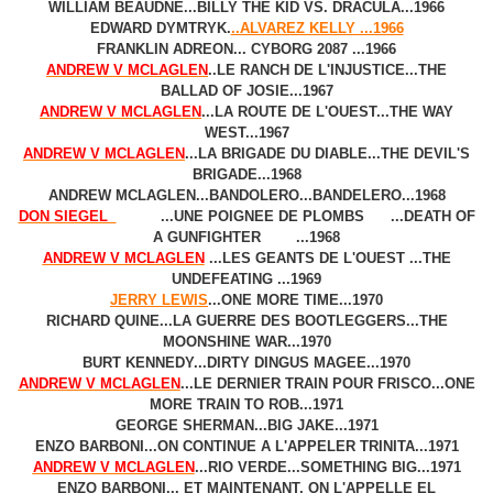
WILLIAM BEAUDNE...BILLY THE KID VS. DRACULA...1966
EDWARD DYMTRYK.
..ALVAREZ KELLY ...1966
FRANKLIN ADREON... CYBORG 2087 ...1966
ANDREW V MCLAGLEN
..LE RANCH DE L'INJUSTICE...THE
BALLAD OF JOSIE...1967
ANDREW V MCLAGLEN
...LA ROUTE DE L'OUEST...THE WAY
WEST...1967
ANDREW V MCLAGLEN
...LA BRIGADE DU DIABLE...THE DEVIL'S
BRIGADE...1968
ANDREW MCLAGLEN...BANDOLERO...BANDELERO...1968
DON SIEGEL
...UNE POIGNEE DE PLOMBS ...DEATH OF
A GUNFIGHTER ...1968
ANDREW V MCLAGLEN
...LES GEANTS DE L'OUEST ...THE
UNDEFEATING ...1969
JERRY LEWIS
...ONE MORE TIME...1970
RICHARD QUINE...LA GUERRE DES BOOTLEGGERS...THE
MOONSHINE WAR...1970
BURT KENNEDY...DIRTY DINGUS MAGEE...1970
ANDREW V MCLAGLEN
...LE DERNIER TRAIN POUR FRISCO...ONE
MORE TRAIN TO ROB...1971
GEORGE SHERMAN...BIG JAKE...1971
ENZO BARBONI...ON CONTINUE A L'APPELER TRINITA...1971
ANDREW V MCLAGLEN
...RIO VERDE...SOMETHING BIG...1971
ENZO BARBONI... ET MAINTENANT, ON L'APPELLE EL