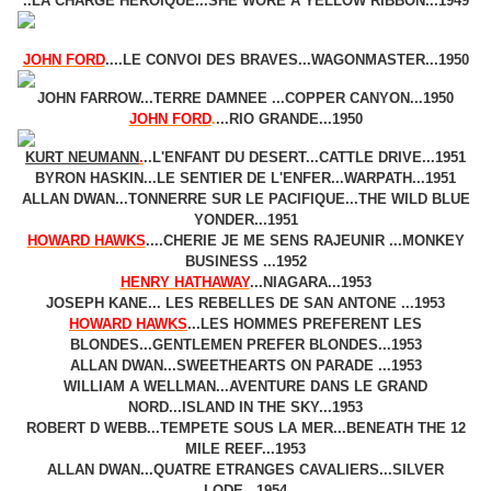
..LA CHARGE HEROIQUE...SHE WORE A YELLOW RIBBON...1949
JOHN FORD
.
...LE CONVOI DES BRAVES...WAGONMASTER...1950
JOHN FARROW...TERRE DAMNEE ...COPPER CANYON...1950
JOHN FORD
.
...RIO GRANDE...1950
KURT NEUMANN
.
..L'ENFANT DU DESERT...CATTLE DRIVE...1951
BYRON HASKIN...LE SENTIER DE L'ENFER...WARPATH...1951
ALLAN DWAN...TONNERRE SUR LE PACIFIQUE...THE WILD BLUE
YONDER...1951
HOWARD HAWKS
.
...CHERIE JE ME SENS RAJEUNIR ...MONKEY
BUSINESS ...1952
HENRY HATHAWAY
...NIAGARA...1953
JOSEPH KANE... LES REBELLES DE SAN ANTONE ...1953
HOWARD HAWKS
.
..LES HOMMES PREFERENT LES
BLONDES...GENTLEMEN PREFER BLONDES...1953
ALLAN DWAN...SWEETHEARTS ON PARADE ...1953
WILLIAM A WELLMAN...AVENTURE DANS LE GRAND
NORD...ISLAND IN THE SKY...1953
ROBERT D WEBB...TEMPETE SOUS LA MER...BENEATH THE 12
MILE REEF...1953
ALLAN DWAN...QUATRE ETRANGES CAVALIERS...SILVER
LODE...1954