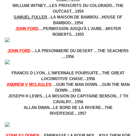
WILLIAM WITNEY...LES PROSCRITS DU COLORADO...THE
OUTCAST...1954
SAMUEL FULLER
...LA MAISON DE BAMBOU...HOUSE OF
BAMBOO...1954
JOHN FORD
.
...PERMISSION JUSQU'À L'AUBE...MISTER
ROBERTS...1955
JOHN FORD
...LA PRISONNIERE DU DESERT ...THE SEACHERS
...1956
FRANCIS D LYON...L'INFERNALE POURSUITE...THE GREAT
LOCOMOTIVE CHASE...1956
ANDREW V MCLAGLEN
...GUN THE MAN DOWN ...GUN THE MAN
DOWN ...1956
JOSEPH H LEWIS...LA MISSION DU CAPITAINE BENSON...7 TH
CAVALRY...1956
ALLAN DWAN...LE BORD DE LA RIVIERE...THE
RIVER'EDGE...1957
STANLEY DONEN
...EMBRASSE LA POUR MOI ...KISS THEM FOR