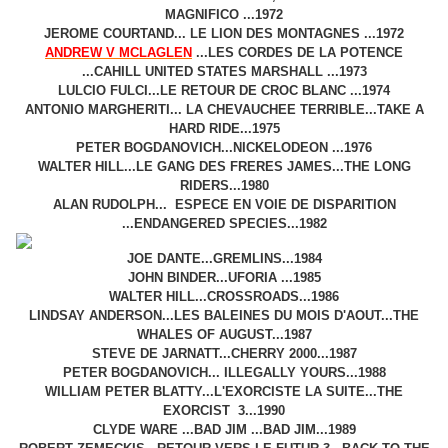
MAGNIFICO ...1972
JEROME COURTAND... LE LION DES MONTAGNES ...1972
ANDREW V MCLAGLEN
...LES CORDES DE LA POTENCE
...CAHILL UNITED STATES MARSHALL ...1973
LULCIO FULCI...LE RETOUR DE CROC BLANC ...1974
ANTONIO MARGHERITI... LA CHEVAUCHEE TERRIBLE...TAKE A
HARD RIDE...1975
PETER BOGDANOVICH...NICKELODEON ...1976
WALTER HILL...LE GANG DES FRERES JAMES...THE LONG
RIDERS...1980
ALAN RUDOLPH... ESPECE EN VOIE DE DISPARITION
...ENDANGERED SPECIES...1982
JOE DANTE...GREMLINS...1984
JOHN BINDER...UFORIA ...1985
WALTER HILL...CROSSROADS...1986
LINDSAY ANDERSON...LES BALEINES DU MOIS D'AOUT...THE
WHALES OF AUGUST...1987
STEVE DE JARNATT...CHERRY 2000...1987
PETER BOGDANOVICH... ILLEGALLY YOURS...1988
WILLIAM PETER BLATTY...L'EXORCISTE LA SUITE...THE
EXORCIST 3...1990
CLYDE WARE ...BAD JIM ...BAD JIM...1989