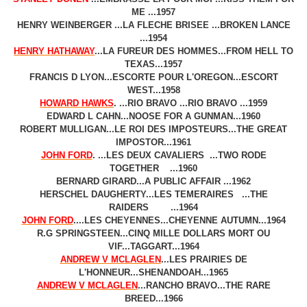
ME ...1957
HENRY WEINBERGER ...LA FLECHE BRISEE ...BROKEN LANCE
...1954
HENRY HATHAWAY
...LA FUREUR DES HOMMES...FROM HELL TO
TEXAS...1957
FRANCIS D LYON...ESCORTE POUR L'OREGON...ESCORT
WEST...1958
HOWARD HAWKS
.
...RIO BRAVO ...RIO BRAVO ...1959
EDWARD L CAHN...NOOSE FOR A GUNMAN...1960
ROBERT MULLIGAN...LE ROI DES IMPOSTEURS...THE GREAT
IMPOSTOR...1961
JOHN FORD
.
...LES DEUX CAVALIERS ...TWO RODE
TOGETHER ...1960
BERNARD GIRARD...A PUBLIC AFFAIR ...1962
HERSCHEL DAUGHERTY...LES TEMERAIRES ...THE
RAIDERS ...1964
JOHN FORD
.
...LES CHEYENNES...CHEYENNE AUTUMN...1964
R.G SPRINGSTEEN...CINQ MILLE DOLLARS MORT OU
VIF...TAGGART...1964
ANDREW V MCLAGLEN
...LES PRAIRIES DE
L'HONNEUR...SHENANDOAH...1965
ANDREW V MCLAGLEN
...RANCHO BRAVO...THE RARE
BREED...1966