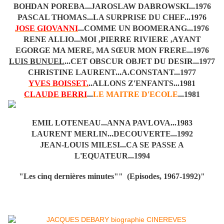
BOHDAN POREBA...JAROSLAW DABROWSKI...1976
PASCAL THOMAS...LA SURPRISE DU CHEF...1976
JOSE GIOVANNI
...COMME UN BOOMERANG...1976
RENE ALLIO...MOI ,PIERRE RIVIERE ,AYANT
EGORGE MA MERE, MA SŒUR MON FRERE...1976
LUIS BUNUEL
...CET OBSCUR OBJET DU DESIR...1977
CHRISTINE LAURENT...A.CONSTANT...1977
YVES BOISSET.
..ALLONS Z'ENFANTS...1981
CLAUDE BERRI
...
LE MAITRE D'ECOLE
...1981
EMIL LOTENEAU...ANNA PAVLOVA...1983
LAURENT MERLIN...DECOUVERTE...1992
JEAN-LOUIS MILESI...CA SE PASSE A
L'EQUATEUR...1994
"Les cinq dernières minutes"" (Episodes, 1967-1992)"