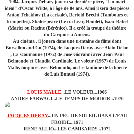
1984. Jacques Debary jouera sa dernière pièce, "Un mari
idéal" d'Oscar Wilde, à l'âge de 84 ans. Ainsi il sera des pièces
Anton Tchekhov (La cerisaie), Bertold Brecht (Tambours et
trompettes), Shakespeare (Le roi Lear, Hamlet), Isaac Babel
(Marie) ou Racine (Bérénice). Il a créé la troupe de théâtre
du Carquois à Amiens.
Au cinéma , il jouera dans une trentaine de films dont
Borsalino and Co (1974), de Jacques Deray avec Alain Delon
, La scoumoune (1972) de José Giovanni avec Jean-Paul
Belmondo et Claudia Cardinale, Le voleur (1967) de Louis
Malle, toujours avec Belmondo, ou Le fantôme de la liberté
de Luis Bunuel (1974).
LOUIS MALLE
...LE VOLEUR...1966
ANDRE FARWAGI...LE TEMPS DE MOURIR...1970
JACQUES DERAY
...UN PEU DE SOLEIL DANS L'EAU
FROIDE...1971
RENE ALLIO...LES CAMISARDS...1972