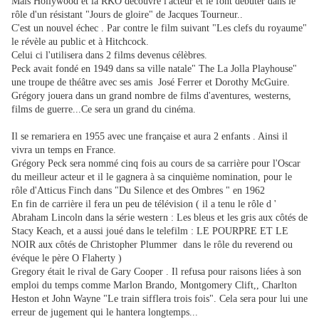
Mais Hollywood et la RKO découvre l'acteur et le font débuter dans le
rôle d'un résistant "Jours de gloire" de Jacques Tourneur..
C'est un nouvel échec . Par contre le film suivant "Les clefs du royaume"
le révèle au public et à Hitchcock.
Celui ci l'utilisera dans 2 films devenus célèbres.
Peck avait fondé en 1949 dans sa ville natale" The La Jolla Playhouse"
une troupe de théâtre avec ses amis José Ferrer et Dorothy McGuire.
Grégory jouera dans un grand nombre de films d'aventures, westerns,
films de guerre...Ce sera un grand du cinéma.
Il se remariera en 1955 avec une française et aura 2 enfants . Ainsi il
vivra un temps en France.
Grégory Peck sera nommé cinq fois au cours de sa carrière pour l'Oscar
du meilleur acteur et il le gagnera à sa cinquième nomination, pour le
rôle d'Atticus Finch dans "Du Silence et des Ombres " en 1962
En fin de carrière il fera un peu de télévision ( il a tenu le rôle d '
Abraham Lincoln dans la série western : Les bleus et les gris aux côtés de
Stacy Keach, et a aussi joué dans le telefilm : LE POURPRE ET LE
NOIR aux côtés de Christopher Plummer dans le rôle du reverend ou
évéque le père O Flaherty )
Gregory était le rival de Gary Cooper . Il refusa pour raisons liées à son
emploi du temps comme Marlon Brando, Montgomery Clift,, Charlton
Heston et John Wayne "Le train sifflera trois fois". Cela sera pour lui une
erreur de jugement qui le hantera longtemps...