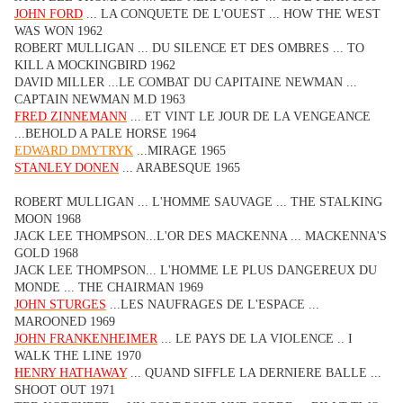
JOHN FORD
... LA CONQUETE DE L'OUEST ... HOW THE WEST
WAS WON 1962
ROBERT MULLIGAN ... DU SILENCE ET DES OMBRES ... TO
KILL A MOCKINGBIRD 1962
DAVID MILLER ...LE COMBAT DU CAPITAINE NEWMAN ...
CAPTAIN NEWMAN M.D 1963
FRED ZINNEMANN
... ET VINT LE JOUR DE LA VENGEANCE
...BEHOLD A PALE HORSE 1964
EDWARD DMYTRYK
...MIRAGE 1965
STANLEY DONEN
... ARABESQUE 1965
ROBERT MULLIGAN ... L'HOMME SAUVAGE ... THE STALKING
MOON 1968
JACK LEE THOMPSON...L'OR DES MACKENNA ... MACKENNA'S
GOLD 1968
JACK LEE THOMPSON... L'HOMME LE PLUS DANGEREUX DU
MONDE ... THE CHAIRMAN 1969
JOHN STURGES
...LES NAUFRAGES DE L'ESPACE ...
MAROONED 1969
JOHN FRANKENHEIMER
... LE PAYS DE LA VIOLENCE .. I
WALK THE LINE 1970
HENRY HATHAWAY
... QUAND SIFFLE LA DERNIERE BALLE ...
SHOOT OUT 1971