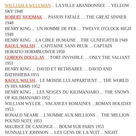
WILLIAM A WELLMAN
... LA VILLE ABANDONNEE ... YELLOW
SKY 1948
ROBERT SIODMAK
... PASION FATALE ... THE GREAT SINNER
1948
HENRY KING ... UN HOMME DE FER ... TWELVE O'CLOCK HIGH
1949
HENRY KING ...LA CIBLE HUMAINE ...THE GUNFIGHTER 1949
RAOUL WALSH
... CAPITAINE SANS PEUR ... CAPTAIN
HORATIO HORMBLOWER 1950
GORDON DOUGLAS
... FORT INVISIBLE ... ONLY THE VALIANT
1951
HENRY KING ... DAVID ET BETHSABEE ... DAVID AND
BATHSHEBA 1951
RAOUL WALSH
... LE MONDE LUI APPARTIENT ... THE WORLD
IN HIS ARMS 1952
HENRY KING ... LES NEIGES DU KILIMANJARO ... THE SNOWS
OF KILIMANJARO 1952
WILLIAM WYLER... VACANCES ROMAINES ...ROMAN HOLIDAY
1953
RONALD NEAME ...L'HOMME AUX MILLIONS ... THE MILLION
POUND NOTE 1953
MAURICE DE CANONGE ... BOUM SUR PARIS 1953
NUNNALLY JOHNSON ... LES GENS DE LA NUIT... NIGHT