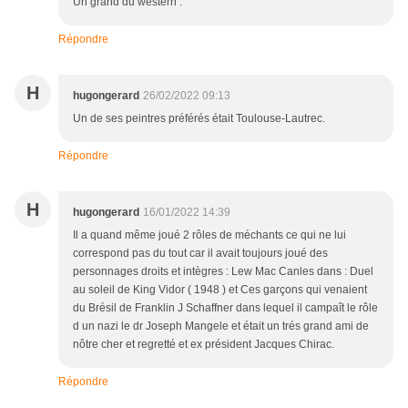
Un grand du western .
Répondre
H
hugongerard
26/02/2022 09:13
Un de ses peintres préférés était Toulouse-Lautrec.
Répondre
H
hugongerard
16/01/2022 14:39
Il a quand même joué 2 rôles de méchants ce qui ne lui
correspond pas du tout car il avait toujours joué des
personnages droits et intègres : Lew Mac Canles dans : Duel
au soleil de King Vidor ( 1948 ) et Ces garçons qui venaient
du Brésil de Franklin J Schaffner dans lequel il campaît le rôle
d un nazi le dr Joseph Mangele et était un trés grand ami de
nôtre cher et regretté et ex président Jacques Chirac.
Répondre