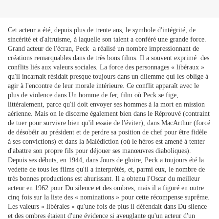
Cet acteur a été, depuis plus de trente ans, le symbole d'intégrité, de
sincérité et d'altruisme, à laquelle son talent a conféré une grande force.
Grand acteur de l'écran, Peck a réalisé un nombre impressionnant de
créations remarquables dans de très bons films. Il a souvent exprimé des
conflits liés aux valeurs sociales. La force des personnages « libéraux »
qu'il incarnait résidait presque toujours dans un dilemme qui les oblige à
agir à l'encontre de leur morale intérieure. Ce conflit apparaît avec le
plus de violence dans Un homme de fer, film où Peck se fige,
littéralement, parce qu'il doit envoyer ses hommes à la mort en mission
aérienne. Mais on le discerne également bien dans le Réprouvé (contraint
de tuer pour survivre bien qu'il essaie de l'éviter), dans MacArthur (forcé
de désobéir au président et de perdre sa position de chef pour être fidèle
à ses convictions) et dans la Malédiction (où le héros est amené à tenter
d'abattre son propre fils pour déjouer ses manœuvres diaboliques).
Depuis ses débuts, en 1944, dans Jours de gloire, Peck a toujours été la
vedette de tous les films qu'il a interprétés, et, parmi eux, le nombre de
très bonnes productions est ahurissant. Il a obtenu l'Oscar du meilleur
acteur en 1962 pour Du silence et des ombres; mais il a figuré en outre
cinq fois sur la liste des « nominations » pour cette récompense suprême.
Les valeurs « libérales » qu'une fois de plus il défendait dans Du silence
et des ombres étaient d'une évidence si aveuglante qu'un acteur d'un