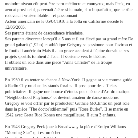
moindre niveau eût peut-être paru médiocre et ennuyeux; mais Peck, en
avocat provincial, parvenait à être si humain, si « imparfait », que le rôle
redevenait vraisemblable... et passionnant.
Acteur américain né le 05/04/1916 à la Jolla en Californie décédé le
12/06/2003.
Ses parents étaient de descendance irlandaise.
Ses parents divorcent lorsqu'il a 5 ans et il est élevé par sa grand mère.De
grand gabarit (1,92m) et athlétique Grégory se passionne pour l'aviron et
le football américain.Mais il a un grave accident à l'épine dorsale et ses
projets sportifs tombent à l'eau. Il s'oriente vers le théâtre.
Il obtient un rôle dans une pièce "Anna Christie" de la troupe
universitaire.
En 1939 il va tenter sa chance à New-York. Il gagne sa vie comme guide
à Radio City ou dans les stands forains. Il pose pour des affiches
publicitaires. Il gagne une bourse d'études pour l'école d'Art dramatique
"Neighborhood Playhouse" et devient amateur de danse moderne.
Grégory se voit offrir par le producteur Guthrie McClintic un petit rôle
dans la pièce "The doctor'sdilemmé" puis "Rose Burke". Il se marie en
1942 avec Greta Rice Konen une maquilleuse. Il aura 3 enfants.
En 1943 Gregory Peck joue à Broadwway la pièce d'Emlyn Williams
"Morning Star" qui est un échec.