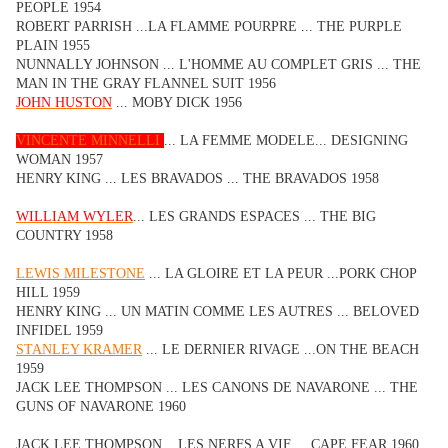
PEOPLE 1954
ROBERT PARRISH ...LA FLAMME POURPRE ... THE PURPLE
PLAIN 1955
NUNNALLY JOHNSON ... L'HOMME AU COMPLET GRIS ... THE
MAN IN THE GRAY FLANNEL SUIT 1956
JOHN HUSTON
... MOBY DICK 1956
VINCENTE MINNELLI
... LA FEMME MODELE... DESIGNING
WOMAN 1957
HENRY KING ... LES BRAVADOS ... THE BRAVADOS 1958
WILLIAM WYLER
... LES GRANDS ESPACES ... THE BIG
COUNTRY 1958
LEWIS MILESTONE
... LA GLOIRE ET LA PEUR ...PORK CHOP
HILL 1959
HENRY KING ... UN MATIN COMME LES AUTRES ... BELOVED
INFIDEL 1959
STANLEY KRAMER
... LE DERNIER RIVAGE ...ON THE BEACH
1959
JACK LEE THOMPSON ... LES CANONS DE NAVARONE ... THE
GUNS OF NAVARONE 1960
JACK LEE THOMPSON... LES NERFS A VIF ... CAPE FEAR 1960