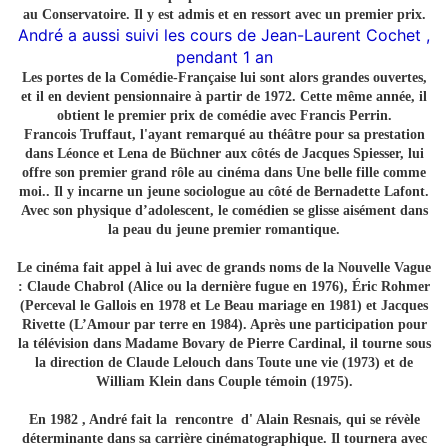
au Conservatoire. Il y est admis et en ressort avec un premier prix.
André a aussi suivi les cours de Jean-Laurent Cochet ,
pendant 1 an
Les portes de la Comédie-Française lui sont alors grandes ouvertes,
et il en devient pensionnaire à partir de 1972. Cette même année, il
obtient le premier prix de comédie avec Francis Perrin.
Francois Truffaut, l'ayant remarqué au théâtre pour sa prestation
dans Léonce et Lena de Büchner aux côtés de Jacques Spiesser, lui
offre son premier grand rôle au cinéma dans Une belle fille comme
moi.. Il y incarne un jeune sociologue au côté de Bernadette Lafont.
Avec son physique d’adolescent, le comédien se glisse aisément dans
la peau du jeune premier romantique.
Le cinéma fait appel à lui avec de grands noms de la Nouvelle Vague
: Claude Chabrol (Alice ou la dernière fugue en 1976), Éric Rohmer
(Perceval le Gallois en 1978 et Le Beau mariage en 1981) et Jacques
Rivette (L’Amour par terre en 1984). Après une participation pour
la télévision dans Madame Bovary de Pierre Cardinal, il tourne sous
la direction de Claude Lelouch dans Toute une vie (1973) et de
William Klein dans Couple témoin (1975).
En 1982 , André fait la rencontre d'
Alain Resnais
,
qui se révèle
déterminante dans sa carrière cinématographique. Il tournera avec