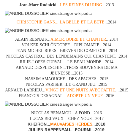
Jean-Marc Rudnicki..
.
LES REINES DU RING
...2013
CHRISTOPHE GANS....LA BELLE ET LA BETE
...2014
ALAIN RESNAIS...
AIMER, BOIRE ET CHANTER
...2014
VOLKER SCHLÖNDORFF....DIPLOMATIE...2014
JEAN-MICHEL RIBES...BREVES DE COMPTOIR...2014
NICOLAS CASTRO....DES LENDEMAINS QUI CHANTENT...2014
JULIE-LOPES CURVAL....LE BEAU MONDE...2014
ARNAUD DESPLESCHIN...TROIS SOUVENIRS DE MA
JEUNESSE...2015
NASSIM AMAOUCHE...DES APACHES...2015
NICOLAS PARISER...LE GRAND JEU...2015
ARNAUD LARRIEU...
VINGT ET UNE NUITS AVEC PATTIE
....2015
FRANCOIS DESAGNAT....
ADOPTE UN VEUF
...2016
NICOLAS BENAMOU...A FOND...2016
LUCAS BELVAUX....CHEZ NOUS...2017
KHEIRON...
MAUVAISES HERBES
...2018
JULIEN RAPPENEAU....FOURMI...2019