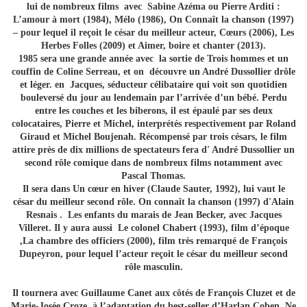
lui de nombreux films avec Sabine Azéma ou Pierre Arditi :
L’amour à mort (1984), Mélo (1986), On Connaît la chanson (1997)
– pour lequel il reçoit le césar du meilleur acteur, Cœurs (2006), Les
Herbes Folles (2009) et Aimer, boire et chanter (2013).
1985 sera une grande année avec la sortie de Trois hommes et un
couffin de Coline Serreau, et on découvre un André Dussollier drôle
et léger. en Jacques, séducteur célibataire qui voit son quotidien
bouleversé du jour au lendemain par l’arrivée d’un bébé. Perdu
entre les couches et les biberons, il est épaulé par ses deux
colocataires, Pierre et Michel, interprétés respectivement par Roland
Giraud et Michel Boujenah. Récompensé par trois césars, le film
attire près de dix millions de spectateurs fera d' André Dussollier un
second rôle comique dans de nombreux films notamment avec
Pascal Thomas.
Il sera dans Un cœur en hiver (Claude Sauter, 1992), lui vaut le
césar du meilleur second rôle. On connaît la chanson (1997) d'Alain
Resnais . Les enfants du marais de Jean Becker, avec Jacques
Villeret. Il y aura aussi Le colonel Chabert (1993), film d’époque
,La chambre des officiers (2000), film très remarqué de François
Dupeyron, pour lequel l’acteur reçoit le césar du meilleur second
rôle masculin.
Il tournera avec Guillaume Canet aux côtés de François Cluzet et de
Marie-Josée Croze, à l’adaptation du best-seller d’Harlan Coben, Ne