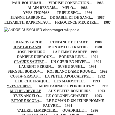
PAUL BOUJEBAH... YIDDISH CONNECTION... 1986
ALAIN RESNAIS... MELO... 1986
YVES THOMAS... TRIPLE SEC... 1986
JEANNE LABRUNE... DE SABLE ET DE SANG... 1987
ELISABETH RAPPENEAU... FREQUENCE MEURTRE... 1987
FRANCIS GIROD... L'ENFANCE DE L'ART... 1988
JOSE GIOVANNI
... MON AMI LE TRAITRE... 1988
JOSE PINHEIRO... LA FEMME FARDEE...1990
DANIELE DUBROUX... BORDER LINE... 1991
CLAUDE SAUTET
... UN CŒUR EN HIVER... 1991
LAURENT PERRIN... SUSHU SUSHI... 1991
SERGUEI BODROV... ROI BLANC DAME ROUGE... 1992
COSTA-GRAVAS
... LA PETITE APOLCALYPSE... 1992
ELIE CHOURAQUI... LES MARMOTTES... 1993
YVES ROBERT
... MONTPARNASSE PONDICHERY... 1993
MICHEL DEVILLE
... AUX PETITS BONHEURS... 1993
YVES ANGELO... LE COLONEL CHABERT... 1993
ETTORE SCOLA
... LE ROMAN D'UN JEUNE HOMME
PAUVRE... 1994
VALERIE LEMERCIER... QUADRILLE... 1996