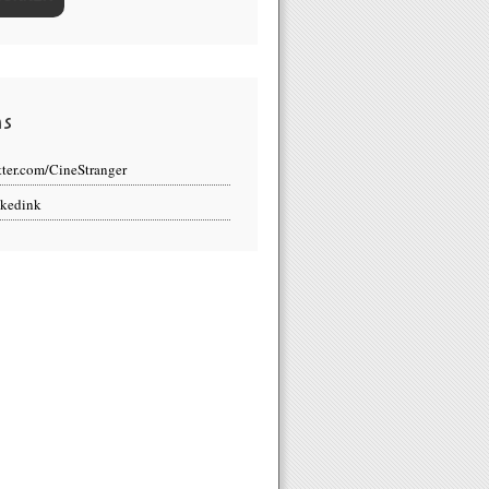
ns
tter.com/CineStranger
kedink