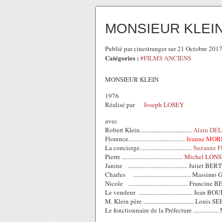
MONSIEUR KLEI
Publié par cinestranger sur 21 Octobre 201
Catégories :
#FILMS ANCIENS
MONSIEUR KLEIN
1976
Réalisé par
Joseph LOSEY
avec
Robert Klein...................................
Alain DE
Florence......................................
Jeanne MO
La concierge...................................
Suzanne 
Pierre .........................................
Michel LON
Janine ........................................ Juiiet BE
Charles ....................................... Massi
Nicole ........................................ Francin
Le vendeur .................................... Jean BO
M. Klein père .................................. Louis
Le fonctionnaire de la Préfecture ............