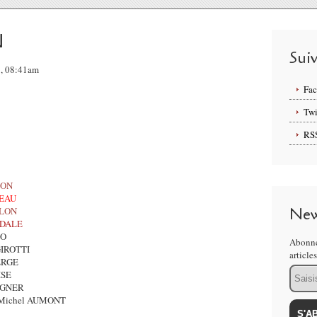
N
Sui
7, 08:41am
Fa
Twi
RS
LON
REAU
New
FLON
SDALE
RTO
Abonne
mo GIROTTI
article
e BERGE
Email
UISE
 SEIGNER
..... Michel AUMONT