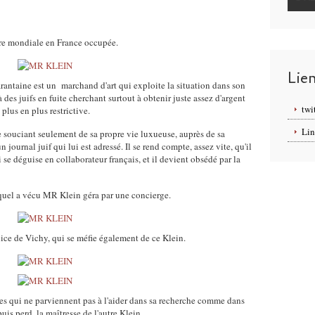
re mondiale en France occupée.
Lie
arantaine
est un marchand d'art qui exploite la situation dans son
des juifs en fuite cherchant surtout à obtenir juste assez d'argent
twi
plus en plus restrictive.
Lin
 se souciant seulement de sa propre vie luxueuse, auprès de sa
n journal juif qui lui est adressé.
Il se rend compte, assez vite, qu'il
i se déguise en collaborateur français, et il devient obsédé par la
equel a vécu MR Klein géra par une concierge.
olice de Vichy, qui se méfie également de ce Klein.
es qui ne parviennent pas à l'aider dans sa recherche comme
dans
uis perd, la maîtresse de l'autre Klein .