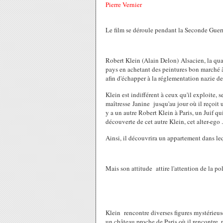
Pierre Vernier
Le film se déroule pendant la Seconde Guer
Robert Klein (Alain Delon)
Alsacien, la qu
pays en achetant des peintures bon marché à 
afin d'
échapper à la réglementation nazie de 
Klein est indifférent à ceux qu'il exploite,
maîtresse
Janine
jusqu'au jour où il reçoit u
y a un autre Robert Klein à Paris, un Juif qu
découverte de cet autre Klein, cet alter-ego .
Ainsi, il découvrira un appartement dans l
Mais son attitude attire l'attention de la p
Klein
rencontre diverses figures mystérieus
un château proche de Paris où il rencontre, p