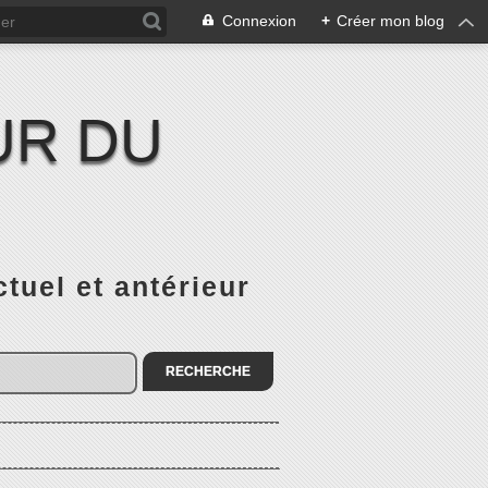
Connexion
+
Créer mon blog
UR DU
el et antérieur