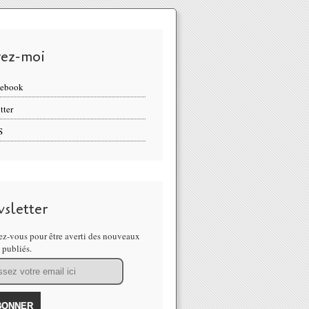
vez-moi
cebook
tter
S
sletter
z-vous pour être averti des nouveaux
s publiés.