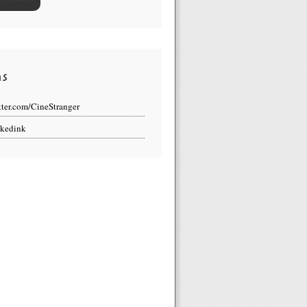
ns
tter.com/CineStranger
kedink