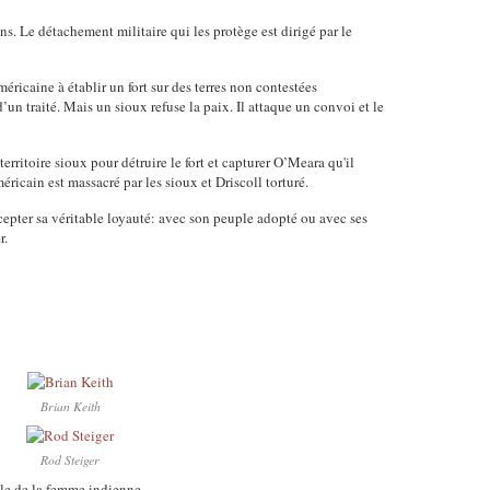
s. Le détachement militaire qui les protège est dirigé par le
éricaine à établir un fort sur des terres non contestées
’un traité. Mais
un sioux refuse la paix. Il attaque un convoi et le
territoire sioux pour détruire le fort et capturer
O’Meara qu'il
icain est massacré par les sioux et Driscoll torturé.
epter sa véritable loyauté: avec son peuple adopté ou avec ses
er.
Brian Keith
Rod Steiger
ôle de la femme indienne .