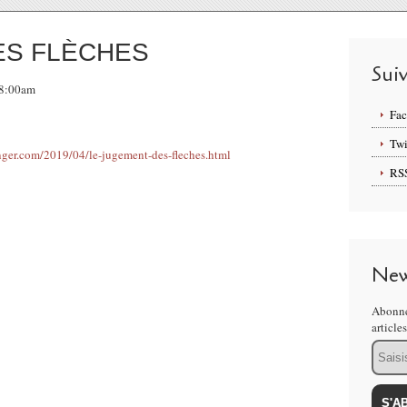
ES FLÈCHES
Sui
 08:00am
Fa
Twi
RS
New
Abonne
article
Email