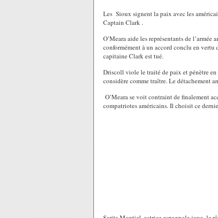
Les Sioux signent la paix avec les américain
Captain Clark .
O’Meara aide les représentants de l’armée am
conformément à un accord conclu en vertu d
capitaine Clark est tué.
Driscoll viole le traité de paix et pénètre en 
considère comme traître. Le détachement amér
O’Meara se voit contraint de finalement acc
compatriotes américains. Il choisit ce derni
Sarita Montiel, actrice espagnole joue le r