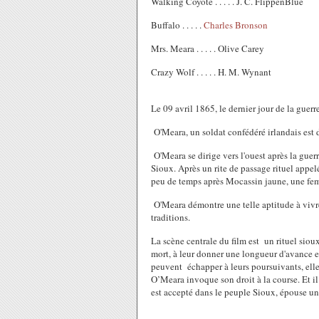
Walking Coyote . . . . . J. C. FlippenBlue
Buffalo . . . . .
Charles Bronson
Mrs. Meara . . . . . Olive Carey
Crazy Wolf . . . . . H. M. Wynant
Le 09 avril 1865, le dernier jour de la guerre
O'Meara, un soldat confédéré irlandais est 
O'Meara se dirige vers l'ouest après la guer
Sioux. Après un rite de passage rituel appelé
peu de temps après Mocassin jaune, une fem
O'Meara démontre une telle aptitude à vivre 
traditions.
La scène centrale du film est un rituel sio
mort, à leur donner une longueur d'avance et 
peuvent échapper à leurs poursuivants, elles
O’Meara invoque son droit à la course. Et il 
est accepté dans le peuple Sioux, épouse un