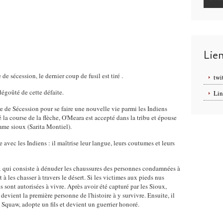
Lie
 de sécession, le dernier coup de fusil est tiré .
twi
dégoûté de cette défaite.
Lin
re de Sécession pour se faire une nouvelle vie parmi les Indiens
 la course de la flèche, O'Meara est accepté dans la tribu et épouse
me sioux (Sarita Montiel).
avec les Indiens : il maîtrise leur langue, leurs coutumes et leurs
ux qui consiste à dénuder les chaussures des personnes condamnées à
à les chasser à travers le désert. Si les victimes aux pieds nus
 sont autorisées à vivre. Après avoir été capturé par les Sioux,
devient la première personne de l'histoire à y survivre. Ensuite, il
 Squaw, adopte un fils et devient un guerrier honoré.