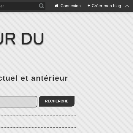
Connexion
+
Créer mon blog
UR DU
el et antérieur