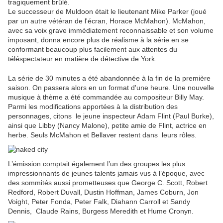
tragiquement brûlé.
Le successeur de Muldoon était le lieutenant Mike Parker (joué
par un autre vétéran de l'écran, Horace McMahon). McMahon,
avec sa voix grave immédiatement reconnaissable et son volume
imposant, donna encore plus de réalisme à la série en se
conformant beaucoup plus facilement aux attentes du
téléspectateur en matière de détective de York.
La série de 30 minutes a été abandonnée à la fin de la première
saison. On passera alors en un format d'une heure. Une nouvelle
musique à thème a été commandée au compositeur Billy May.
Parmi les modifications apportées à la distribution des
personnages, citons le jeune inspecteur Adam Flint (Paul Burke),
ainsi que Libby (Nancy Malone), petite amie de Flint, actrice en
herbe. Seuls McMahon et Bellaver restent dans leurs rôles.
L’émission comptait également l’un des groupes les plus
impressionnants de jeunes talents jamais vus à l’époque, avec
des sommités aussi prometteuses que George C. Scott, Robert
Redford, Robert Duvall, Dustin Hoffman, James Coburn, Jon
Voight, Peter Fonda, Peter Falk, Diahann Carroll et Sandy
Dennis, Claude Rains, Burgess Meredith et Hume Cronyn.