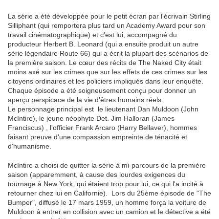
La série a été développée pour le petit écran par l'écrivain Stirling
Silliphant (qui remportera plus tard un Academy Award pour son
travail cinématographique) et c'est lui, accompagné du
producteur Herbert B. Leonard (qui a ensuite produit un autre
série légendaire Route 66) qui a écrit la plupart des scénarios de
la première saison. Le cœur des récits de The Naked City était
moins axé sur les crimes que sur les effets de ces crimes sur les
citoyens ordinaires et les policiers impliqués dans leur enquête.
Chaque épisode a été soigneusement conçu pour donner un
aperçu perspicace de la vie d’êtres humains réels.
Le personnage principal est le lieutenant Dan Muldoon (John
McIntire), le jeune néophyte Det. Jim Halloran (James
Franciscus) , l'officier Frank Arcaro (Harry Bellaver), hommes
faisant preuve d'une compassion empreinte de ténacité et
d'humanisme.
McIntire a choisi de quitter la série à mi-parcours de la première
saison (apparemment, à cause des lourdes exigences du
tournage à New York, qui étaient trop pour lui, ce qui l'a incité à
retourner chez lui en Californie). Lors du 25ème épisode de "The
Bumper", diffusé le 17 mars 1959, un homme força la voiture de
Muldoon à entrer en collision avec un camion et le détective a été