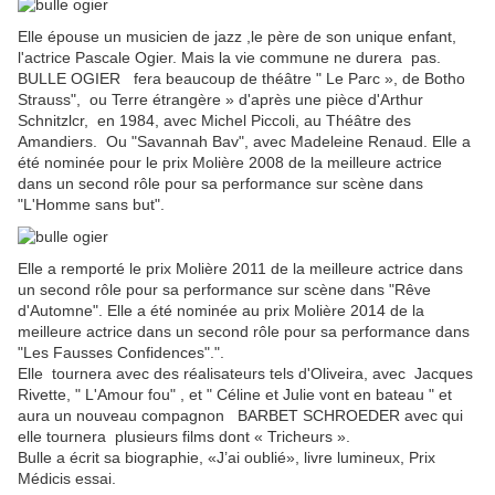
Elle épouse un musicien de jazz ,
le père de son unique enfant,
l'actrice Pascale Ogier.
Mais la vie commune ne durera pas.
BULLE OGIER fera beaucoup de théâtre " Le Parc », de Botho
Strauss", ou Terre étrangère » d'après une pièce d'Arthur
Schnitzlcr, en 1984, avec Michel Piccoli, au Théâtre des
Amandiers. Ou "Savannah Bav", avec Madeleine Renaud.
Elle a
été nominée pour le prix Molière 2008 de la meilleure actrice
dans un second rôle pour sa performance sur scène dans
"L'Homme sans but".
Elle a remporté le prix Molière 2011 de la meilleure actrice dans
un second rôle pour sa performance sur scène dans "Rêve
d'Automne". Elle a été nominée au prix Molière 2014 de la
meilleure actrice dans un second rôle pour sa performance dans
"Les Fausses Confidences".".
Elle tournera avec des réalisateurs tels d'Oliveira, avec Jacques
Rivette, " L'Amour fou" , et " Céline et Julie vont en bateau " et
aura un nouveau compagnon BARBET SCHROEDER avec qui
elle tournera plusieurs films dont « Tricheurs ».
Bulle a écrit sa biographie, «J’ai oublié», livre lumineux, Prix
Médicis essai.