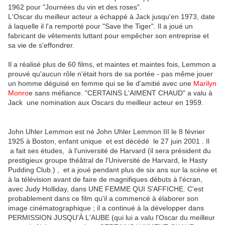
1962 pour "Journées du vin et des roses".
L'Oscar du meilleur acteur a échappé à Jack jusqu'en 1973, date
à laquelle il l'a remporté pour "Save the Tiger". Il a joué un
fabricant de vêtements luttant pour empêcher son entreprise et
sa vie de s'effondrer.
Il a réalisé plus de 60 films, et maintes et maintes fois, Lemmon a
prouvé qu'aucun rôle n'était hors de sa portée - pas même jouer
un homme déguisé en femme qui se lie d'amitié avec une
Marilyn
Monro
e sans méfiance. "CERTAINS L'AIMENT CHAUD" a valu à
Jack une nomination aux Oscars du meilleur acteur en 1959.
John Uhler Lemmon est né John Uhler Lemmon III le 8 février
1925 à Boston, enfant unique et est décédé le 27 juin 2001 . Il
a fait ses études, à l'université de Harvard (il sera président du
prestigieux groupe théâtral de l'Université de Harvard, le Hasty
Pudding Club.) , et a joué pendant plus de six ans sur la scène et
à la télévision avant de faire de magnifiques débuts à l'écran,
avec Judy Holliday, dans UNE FEMME QUI S'AFFICHE. C'est
probablement dans ce film qu'il a commencé à élaborer son
image cinématographique ; il a continué à la développer dans
PERMISSION JUSQU'À L'AUBE (qui lui a valu l'Oscar du meilleur