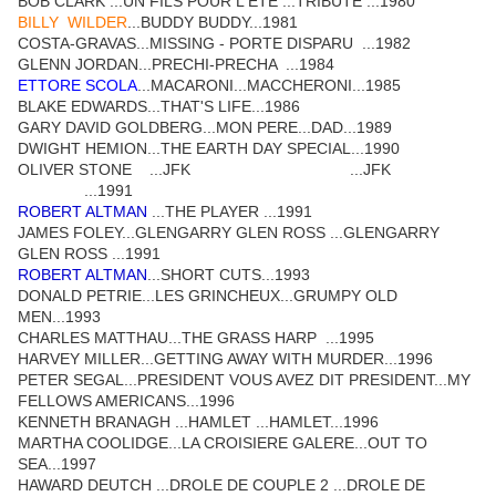
BOB CLARK ...UN FILS POUR L'ETE ...TRIBUTE ...1980
BILLY WILDER
...BUDDY BUDDY...1981
COSTA-GRAVAS...MISSING - PORTE DISPARU ...1982
GLENN JORDAN...PRECHI-PRECHA ...1984
ETTORE SCOLA
...MACARONI...MACCHERONI...1985
BLAKE EDWARDS...THAT'S LIFE...1986
GARY DAVID GOLDBERG...MON PERE...DAD...1989
DWIGHT HEMION...THE EARTH DAY SPECIAL...1990
OLIVER STONE ...JFK ...JFK
...1991
ROBERT ALTMAN
...THE PLAYER ...1991
JAMES FOLEY...GLENGARRY GLEN ROSS ...GLENGARRY
GLEN ROSS ...1991
ROBERT ALTMAN
...SHORT CUTS...1993
DONALD PETRIE...LES GRINCHEUX...GRUMPY OLD
MEN...1993
CHARLES MATTHAU...THE GRASS HARP ...1995
HARVEY MILLER...GETTING AWAY WITH MURDER...1996
PETER SEGAL...PRESIDENT VOUS AVEZ DIT PRESIDENT...MY
FELLOWS AMERICANS...1996
KENNETH BRANAGH ...HAMLET ...HAMLET...1996
MARTHA COOLIDGE...LA CROISIERE GALERE...OUT TO
SEA...1997
HAWARD DEUTCH ...DROLE DE COUPLE 2 ...DROLE DE