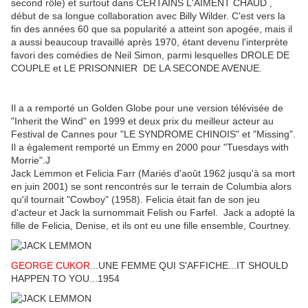
second rôle) et surtout dans CERTAINS L'AIMENT CHAUD ,
début de sa longue collaboration avec Billy Wilder. C'est vers la
fin des années 60 que sa popularité a atteint son apogée, mais il
a aussi beaucoup travaillé après 1970, étant devenu l'interprète
favori des comédies de Neil Simon, parmi lesquelles DROLE DE
COUPLE et LE PRISONNIER DE LA SECONDE AVENUE.
Il a a remporté un Golden Globe pour une version télévisée de
"Inherit the Wind" en 1999 et deux prix du meilleur acteur au
Festival de Cannes pour "LE SYNDROME CHINOIS" et "Missing".
Il a également remporté un Emmy en 2000 pour "Tuesdays with
Morrie".J
Jack Lemmon et Felicia Farr (Mariés d'août 1962 jusqu'à sa mort
en juin 2001) se sont rencontrés sur le terrain de Columbia alors
qu'il tournait "Cowboy" (1958). Felicia était fan de son jeu
d'acteur et Jack la surnommait Felish ou Farfel. Jack a adopté la
fille de Felicia, Denise, et ils ont eu une fille ensemble, Courtney.
GEORGE CUKOR
...UNE FEMME QUI S'AFFICHE...IT SHOULD
HAPPEN TO YOU...1954