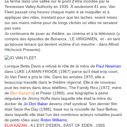
sa ferme dans une vallée sur le point d'être inondée par la
Tennessee Valley Authority en 1935. À seulement 41 ans, Van
Fleet passait cinq heures chaque matin à se maquiller et à
appliquer des rides, insistant pour que les taches soient mises
sur ses mains même pour de longs clichés où elles ne seraient
pas vues.
Jo continuera de jouer au théâtre, au cinéma et à la télévision (y
compris des épisodes de Bonanza , LE VIRIGINIEN, et - en tant
qu'épouse tenace qui devient victime d'un meurtre - dans Alfred
Hitchcock Presents).
Lorsque Bette Davis a refusé le rôle de la mère de
Paul Newman
dans LUKE LA MAIN FROIDE (1967) parce qu'il était trop court,
Jo Van Fleet a pris le rôle. Dans les années 1970, elle a
beaucoup travaillé dans le théâtre régional. Elle a de nouveau
joué les mères dans deux téléfilms, The Family Rico (1972, mère
de
Ben Gazarra
) et Power (1980), une biographie à peine
déguisée de Jimmy Hoffa dans laquelle elle était la mère du
docker de
Jo Don Baker
devenu chef syndical. Son dernier film
était Seize the Day (1986), basé sur la nouvelle de Saul Bellow,
dans laquelle elle était l'un des nombreux acteurs notables jouant
de petits rôles avec
Robin Williams
.
ELIA KAZAN
...A L'EST D'EDEN...EAST OF EDEN...1955