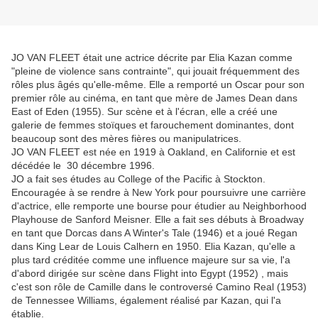
JO VAN FLEET était une actrice décrite par Elia Kazan comme
"pleine de violence sans contrainte", qui jouait fréquemment des
rôles plus âgés qu'elle-même. Elle a remporté un Oscar pour son
premier rôle au cinéma, en tant que mère de James Dean dans
East of Eden (1955). Sur scène et à l'écran, elle a créé une
galerie de femmes stoïques et farouchement dominantes, dont
beaucoup sont des mères fières ou manipulatrices.
JO VAN FLEET est née en 1919 à Oakland, en Californie et est
décédée le 30 décembre 1996.
JO a fait ses études au College of the Pacific à Stockton.
Encouragée à se rendre à New York pour poursuivre une carrière
d'actrice, elle remporte une bourse pour étudier au Neighborhood
Playhouse de Sanford Meisner. Elle a fait ses débuts à Broadway
en tant que Dorcas dans A Winter's Tale (1946) et a joué Regan
dans King Lear de Louis Calhern en 1950. Elia Kazan, qu'elle a
plus tard créditée comme une influence majeure sur sa vie, l'a
d'abord dirigée sur scène dans Flight into Egypt (1952) , mais
c'est son rôle de Camille dans le controversé Camino Real (1953)
de Tennessee Williams, également réalisé par Kazan, qui l'a
établie.