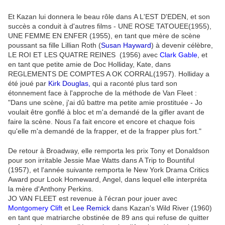
Et Kazan lui donnera le beau rôle dans A L'EST D'EDEN, et son
succès a conduit à d'autres films - UNE ROSE TATOUEE(1955),
UNE FEMME EN ENFER (1955), en tant que mère de scène
poussant sa fille Lillian Roth (
Susan Hayward
) à devenir célèbre,
LE ROI ET LES QUATRE REINES (1956) avec
Clark Gable
, et
en tant que petite amie de Doc Holliday, Kate, dans
REGLEMENTS DE COMPTES A OK CORRAL(1957). Holliday a
été joué par
Kirk Douglas,
qui a raconté plus tard son
étonnement face à l'approche de la méthode de Van Fleet :
"Dans une scène, j'ai dû battre ma petite amie prostituée - Jo
voulait être gonflé à bloc et m'a demandé de la gifler avant de
faire la scène. Nous l'a fait encore et encore et chaque fois
qu'elle m'a demandé de la frapper, et de la frapper plus fort."
De retour à Broadway, elle remporta les prix Tony et Donaldson
pour son irritable Jessie Mae Watts dans A Trip to Bountiful
(1957), et l'année suivante remporta le New York Drama Critics
Award pour Look Homeward, Angel, dans lequel elle interpréta
la mère d'Anthony Perkins.
JO VAN FLEET est revenue à l'écran pour jouer avec
Montgomery Clift
et
Lee Remick
dans Kazan's Wild River (1960)
en tant que matriarche obstinée de 89 ans qui refuse de quitter