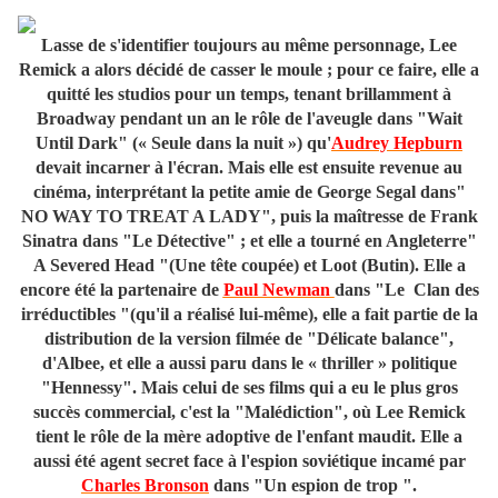
Lasse de s'identifier toujours au même personnage, Lee
Remick a alors décidé de casser le moule ; pour ce faire, elle a
quitté les studios pour un temps, tenant brillamment à
Broadway pendant un an le rôle de l'aveugle dans "Wait
Until Dark" (« Seule dans la nuit ») qu'
Audrey Hepburn
devait incarner à l'écran. Mais elle est ensuite revenue au
cinéma, interprétant la petite amie de George Segal dans"
NO WAY TO TREAT A LADY
", puis la maîtresse de Frank
Sinatra dans "Le Détective" ; et elle a tourné en Angleterre"
A Severed Head "(Une tête coupée) et Loot (Butin). Elle a
encore été la partenaire de
Paul Newman
dans "Le Clan des
irréductibles "(qu'il a réalisé lui-même), elle a fait partie de la
distribution de la version filmée de "Délicate balance",
d'Albee, et elle a aussi paru dans le « thriller » politique
"Hennessy". Mais celui de ses films qui a eu le plus gros
succès commercial, c'est la "Malédiction", où Lee Remick
tient le rôle de la mère adoptive de l'enfant maudit. Elle a
aussi été agent secret face à l'espion soviétique incamé par
Charles Bronson
dans "Un espion de trop ".