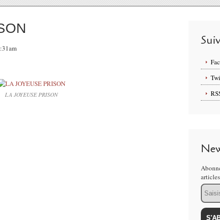
ISON
Sui
07:31am
Fa
Twi
RS
LA JOYEUSE PRISON
New
Abonne
article
Email