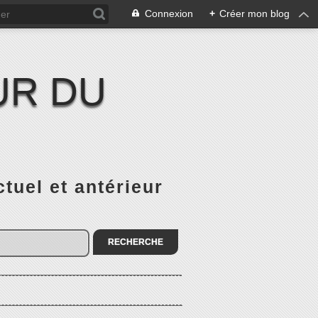
Connexion
+
Créer mon blog
UR DU
el et antérieur