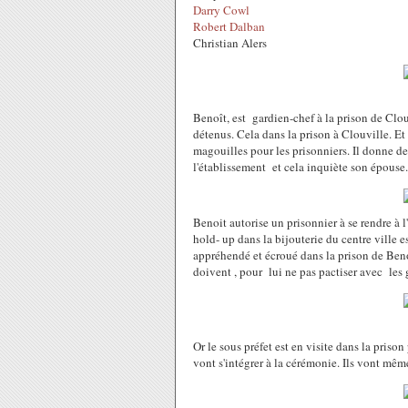
Darry Cowl
Robert Dalban
Christian Alers
Benoît, est gardien-chef à la prison de Clou
détenus. Cela dans la prison à Clouville. Et 
magouilles pour les prisonniers. Il donne de 
l'établissement et cela inquiète son épouse.
Benoit autorise un prisonnier à se rendre à l
hold- up dans la bijouterie du centre ville 
appréhendé et écroué dans la prison de Benoi
doivent , pour lui ne pas pactiser avec les g
Or le sous préfet est en visite dans la pris
vont s'intégrer à la cérémonie. Ils vont mêm