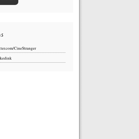
ns
tter.com/CineStranger
kedink