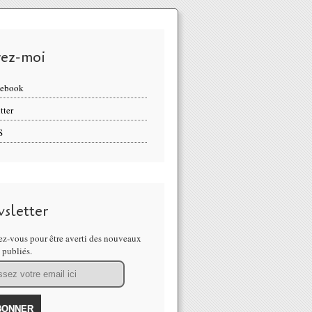
vez-moi
cebook
tter
S
sletter
z-vous pour être averti des nouveaux
s publiés.