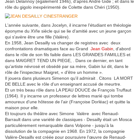
Jean Delannoy (également 1946), d'après André Gide ; et dans le
rôle du gigolo inexpérimenté de Colette dans Chéri (1950).
L'année suivante, dans Jocelyn, il incarne l'étudiant en théologie
éponyme du XVIe siècle qui se lie d'amitié avec un jeune garçon
qui s'avère être une fille (Valère).
En 1958, Jean Desailly va changer de registres avec deux
confrontations dramatiques face au Grand
Jean Gabin
, d'abord
dans le rôle de son fils faible dans LES GRANDES FAMILLES et
dans MAIGRET TEND UN PIEGE, . Dans ce dernier, en tant
qu'artiste névrosé et obsédé par sa mère, Gabin lui dit, dans le
rôle de l'inspecteur Maigret, « d'être un homme ».
Il jouera dans plusieurs Simenon qu'il admirait . Citons LA MORT
DE BELLE avec le rôle d'un enseignant accusé de meurtre.
Et un très beau rôle dans LA PEAU DOUCE de François Truffaut
(1964). Il y incarne un professeur de lettres marié qui tombe
amoureux d'une hôtesse de l'air (Françoise Dorléac) et quitte la
maison pour elle.
Et toujours du théâtre avec Simone Valère avec Renaud-
Barrault dans une variété de classiques - Desailly était un Mosca
particulièrement remarquable dans Volpone - jusqu'à la
dissolution de la compagnie en 1968. En 1972, la compagnie
Valère-Desailly est créée pour poursuivre l'œuvre de Renaud-