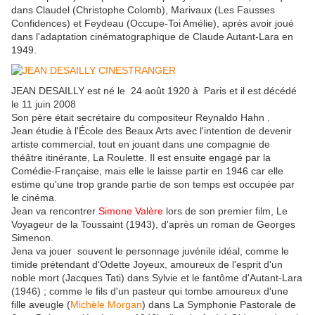
dans Claudel (Christophe Colomb), Marivaux (Les Fausses
Confidences) et Feydeau (Occupe-Toi Amélie), après avoir joué
dans l'adaptation cinématographique de Claude Autant-Lara en
1949.
JEAN DESAILLY est né le 24 août 1920 à Paris et il est décédé
le 11 juin 2008
Son père était secrétaire du compositeur Reynaldo Hahn .
Jean étudie à l'École des Beaux Arts avec l'intention de devenir
artiste commercial, tout en jouant dans une compagnie de
théâtre itinérante, La Roulette. Il est ensuite engagé par la
Comédie-Française, mais elle le laisse partir en 1946 car elle
estime qu'une trop grande partie de son temps est occupée par
le cinéma.
Jean va rencontrer
Simone Valère
lors de son premier film, Le
Voyageur de la Toussaint (1943), d'après un roman de Georges
Simenon.
Jena va jouer souvent le personnage juvénile idéal, comme le
timide prétendant d'Odette Joyeux, amoureux de l'esprit d'un
noble mort (Jacques Tati) dans Sylvie et le fantôme d'Autant-Lara
(1946) ; comme le fils d'un pasteur qui tombe amoureux d'une
fille aveugle (
Michèle Morgan
) dans La Symphonie Pastorale de