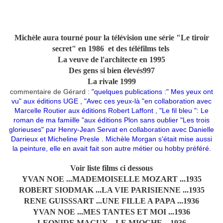
Michèle aura tourné pour la télévision une série "Le tiroir
secret" en 1986 et des téléfilms tels
La veuve de l'architecte en 1995
Des gens si bien élevés997
La rivale 1999
commentaire de Gérard :
"quelques publications :" Mes yeux ont
vu" aux éditions UGE , "Avec ces yeux-là "en collaboration avec
Marcelle Routier aux éditions Robert Laffont , "Le fil bleu ": Le
roman de ma famiille "aux éditions Plon sans oublier "Les trois
glorieuses" par Henry-Jean Servat en collaboration avec Danielle
Darrieux et Micheline Presle . Michèle Morgan s'était mise aussi
la peinture, elle en avait fait son autre métier ou hobby préféré.
Voir liste films ci dessous
YVAN NOE ...MADEMOISELLE MOZART ...1935
ROBERT SIODMAK ...LA VIE PARISIENNE ...1935
RENE GUISSSART ...UNE FILLE A PAPA ...1936
YVAN NOE ...MES TANTES ET MOI ...1936
LEONIDE MAGUY ...LE MIOCHE ...1936