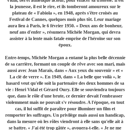
Vidal, bel et athlétique acteur, pour effacer sa tristesse. Il est
la jeunesse, il est le rire, et ils tomberont amoureux sur le
plateau de « Fabiola », en 1948, après s'être croisés au
Festival de Cannes, quelques mois plus tôt. Leur mariage
aura lieu à Paris, le 6 février 1950. « Deux ans de bonheur,
neuf ans d'enfer », résumera Michèle Morgan, qui devra
assister à la lente mais fatale emprise de l'héroïne sur son
époux.
Entre-temps, Michèle Morgan a entamé la plus belle décennie
de sa carrière, formant un couple de rêve avec son mari, mais
aussi avec Jean Marais, dans « Aux yeux du souvenir » et «
La clé de verre ». En 1949, dans « La belle que voilà », le
hasard veut qu'elle soit la partenaire des deux hommes de sa
vie : Henri Vidal et Gérard Oury. Elle se souviendra toujours
que, dans le rôle d'une brute, ce dernier devait l'embrasser
violemment mais ne pouvait s'v résoudre. A l'époque, en tout
cas, il lui suffit de paraître pour illuminer un film et
remporter les suffrages. Un privilège mais aussi un handicap,
dans la mesure où les rôles viendront à elle sans qu'elle ait à
se battre. « J'ai été trop gâtée », avouera-t-elle. « Je ne me