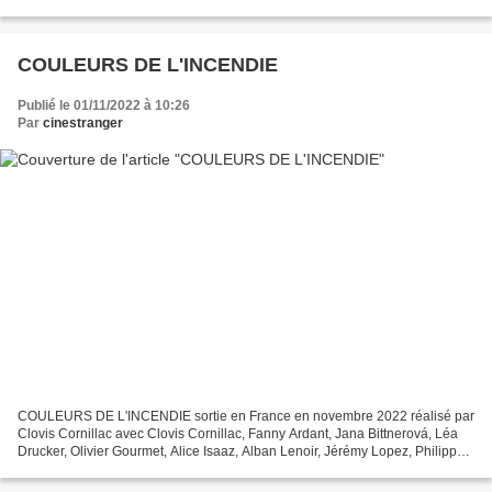
Huerta, Martin Freeman et Angela Basset. Suite du...
COULEURS DE L'INCENDIE
Publié le 01/11/2022 à 10:26
Par
cinestranger
COULEURS DE L'INCENDIE sortie en France en novembre 2022 réalisé par
Clovis Cornillac avec Clovis Cornillac, Fanny Ardant, Jana Bittnerová, Léa
Drucker, Olivier Gourmet, Alice Isaaz, Alban Lenoir, Jérémy Lopez, Philippe
Ohrel, Benoît Poelvoorde. Nous...