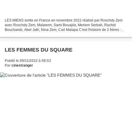
LES MIENS sortie en France en novembre 2022 réalisé par Roschdy Zem
avec Roschdy Zem, Maïwenn, Sami Bouajila, Meriem Serbah, Rachid
Bouchareb, Abel Jafri, Nina Zem, Carl Malapa C'est l'histoire de 2 frères :
Moussa homme gentil pour son entourage et sa...
LES FEMMES DU SQUARE
Publié le 09/11/2022 à 08:53
Par
cinestranger