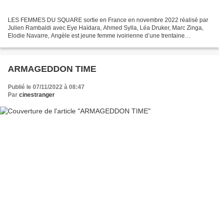
LES FEMMES DU SQUARE sortie en France en novembre 2022 réalisé par
Julien Rambaldi avec Eye Haïdara, Ahmed Sylla, Léa Druker, Marc Zinga,
Elodie Navarre, Angèle est jeune femme ivoirienne d’une trentaine
d’années, femme à tempérament toujours révoltée...
ARMAGEDDON TIME
Publié le 07/11/2022 à 08:47
Par
cinestranger