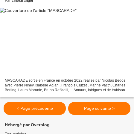
Par
cinestranger
MASCARADE sortie en France en octobre 2022 réalisé par Nicolas Bedos
avec Pierre Niney, Isabelle Adjani, François Cluzet , Marine Vacth, Charles
Berling, Laura Morante, Bruno Raffaelli, ... Amours, Intrigues et de trahisons
sur la Côte d'Azur, un «endroit...
< Page précédente
Page suivante >
Hébergé par Overblog