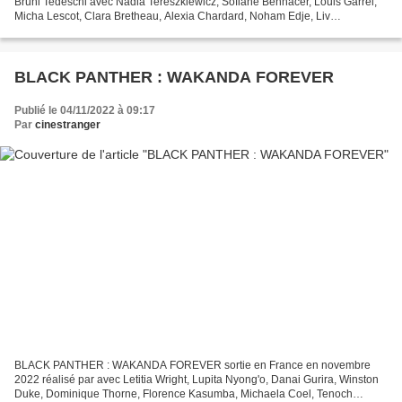
Bruni Tedeschi avec Nadia Tereszkiewicz, Sofiane Bennacer, Louis Garrel,
Micha Lescot, Clara Bretheau, Alexia Chardard, Noham Edje, Liv
Henneguier. On est à la fin des années 1980. Un...
BLACK PANTHER : WAKANDA FOREVER
Publié le 04/11/2022 à 09:17
Par
cinestranger
BLACK PANTHER : WAKANDA FOREVER sortie en France en novembre
2022 réalisé par avec Letitia Wright, Lupita Nyong'o, Danai Gurira, Winston
Duke, Dominique Thorne, Florence Kasumba, Michaela Coel, Tenoch