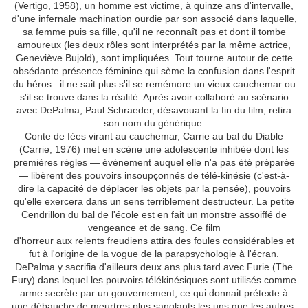
(Vertigo, 1958), un homme est victime, à quinze ans d'intervalle,
d'une infernale machination ourdie par son associé dans laquelle,
sa femme puis sa fille, qu'il ne reconnaît pas et dont il tombe
amoureux (les deux rôles sont interprétés par la même actrice,
Geneviève Bujold), sont impliquées. Tout tourne autour de cette
obsédante présence féminine qui sème la confusion dans l'esprit
du héros : il ne sait plus s'il se remémore un vieux cauchemar ou
s'il se trouve dans la réalité. Après avoir collaboré au scénario
avec DePalma, Paul Schraeder, désavouant la fin du film, retira
son nom du générique.
Conte de fées virant au cauchemar, Carrie au bal du Diable
(Carrie, 1976) met en scène une adolescente inhibée dont les
premières règles — événement auquel elle n'a pas été préparée
— libèrent des pouvoirs insoupçonnés de télé-kinésie (c'est-à-
dire la capacité de déplacer les objets par la pensée), pouvoirs
qu'elle exercera dans un sens terriblement destructeur. La petite
Cendrillon du bal de l'école est en fait un monstre assoiffé de
vengeance et de sang. Ce film
d'horreur aux relents freudiens attira des foules considérables et
fut à l'origine de la vogue de la parapsychologie à l'écran.
DePalma y sacrifia d'ailleurs deux ans plus tard avec Furie (The
Fury) dans lequel les pouvoirs télékinésiques sont utilisés comme
arme secrète par un gouvernement, ce qui donnait prétexte à
une débauche de meurtres plus sanglants les uns que les autres.