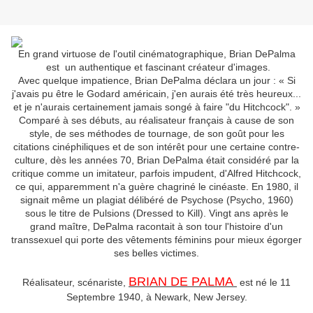
En grand virtuose de l'outil cinématographique, Brian DePalma
est un authentique et fascinant créateur d'images.
Avec quelque impatience, Brian DePalma déclara un jour : « Si
j'avais pu être le Godard américain, j'en aurais été très heureux...
et je n'aurais certainement jamais songé à faire "du Hitchcock". »
Comparé à ses débuts, au réalisateur français à cause de son
style, de ses méthodes de tournage, de son goût pour les
citations cinéphiliques et de son intérêt pour une certaine contre-
culture, dès les années 70, Brian DePalma était considéré par la
critique comme un imitateur, parfois impudent, d'Alfred Hitchcock,
ce qui, apparemment n'a guère chagriné le cinéaste. En 1980, il
signait même un plagiat délibéré de Psychose (Psycho, 1960)
sous le titre de Pulsions (Dressed to Kill). Vingt ans après le
grand maître, DePalma racontait à son tour l'histoire d'un
transsexuel qui porte des vêtements féminins pour mieux égorger
ses belles victimes.
BRIAN DE PALMA
Réalisateur, scénariste,
est né le 11
Septembre 1940, à Newark, New Jersey.