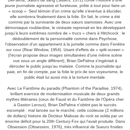
DePalma, Sœurs de sang (Sisters, 1972) conte l'histoire d'une
jeune journaliste agressive et fureteuse, prête à tout pour faire un
« scoop ». Seul témoin d'un crime qu'elle s'évertue à élucider,
elle sombrera finalement dans la folie. En fait, le crime a été
commis par la survivante de deux sœurs siamoises. Avec une
démoniaque roublardise, le cinéaste reprenait en les développant
jusqu'à leurs extrêmes nombre de « trucs » chers à Hitchcock : le
dédoublement de la personnalité comme dans Psychose,
l'observation d'un appartement à la jumelle comme dans Fenêtre
sur cour (Rear Window, 1954). Usant d'effets de « split-screen »
(l'écran propose deux images simultanées d'une même scène
vue sous un angle différent), Brian DePalma s'ingéniait à
dérouter le public jusqu'au malaise. Comme la journaliste qui
paie, en fin de compte, par la folie le prix de son voyeurisme, le
public était lui aussi mis à la torture mentale.
Avec Le Fantôme du paradis (Phantom of the Paradise, 1974),
brillant exercice de modernisation musicale de deux grands
mythes littéraires (ceux de Faust et du Fantôme de l'Opéra cher
à Gaston Leroux), Brian DePalma n'obtint pas le succès
escompté : mal lancée sur le marché, cette coûteuse (2 millions
de dollars) histoire de Docteur Mabuse du rock se solda par un
énorme déficit pour la 20th Century-Fox qui l'avait produite. Dans
Obsession (Obsession, 1976), très influencé de Sueurs froides