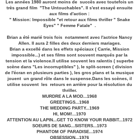
Les années 1980 auront moins de succès avec toutefois un
très grand film "The Untouchables". Il s'est essayé ensuite
aux films d'action :
" Mission: Impossible "et retour aux films thriller " Snake
Eyes" " Femme Fatale" .
Brian a été marié trois fois notamment avec l'actrice Nancy
Allen. Il aura 2 filles des deux derniers mariages.
Brian a excellé dans les effets spéciaux ( Carrie, Mission
impossible...) et ses films sont souvent marqués par la
tension et la violence.Il utilise souvent les ralentis ( superbe
scène dans "Les incorruptibles" ), le split-screen ( division
de l'écran en plusieurs parties ), les gros plans et la musique
jouent un grand rôle dans le suspense.Dans les scènes, il
utilise souvent les retours en arrière pour la résolution du
thriller.
MURDRE A LA MOD...1968
GREETINGS...1968
THE WEDDING PARTY...1969
HI, MOM!...1970
ATTENTION AU LAPIN...GET TO KNOW YOUR RABBIT...1972
SOEURS DE SANG...SISTERS...1973
PHANTOM OF PARADISE...1974
OBSESSION...1976