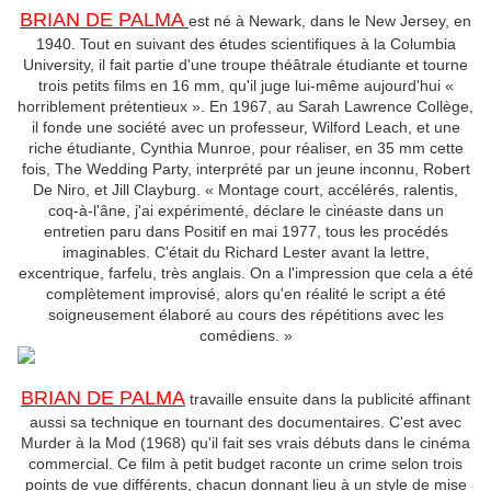
BRIAN DE PALMA
est né à Newark, dans le New Jersey, en
1940. Tout en suivant des études scientifiques à la Columbia
University, il fait partie d'une troupe théâtrale étudiante et tourne
trois petits films en 16 mm, qu'il juge lui-même aujourd'hui «
horriblement prétentieux ». En 1967, au Sarah Lawrence Collège,
il fonde une société avec un professeur, Wilford Leach, et une
riche étudiante, Cynthia Munroe, pour réaliser, en 35 mm cette
fois, The Wedding Party, interprété par un jeune inconnu, Robert
De Niro, et Jill Clayburg. « Montage court, accélérés, ralentis,
coq-à-l'âne, j'ai expérimenté, déclare le cinéaste dans un
entretien paru dans Positif en mai 1977, tous les procédés
imaginables. C'était du Richard Lester avant la lettre,
excentrique, farfelu, très anglais. On a l'impression que cela a été
complètement improvisé, alors qu'en réalité le script a été
soigneusement élaboré au cours des répétitions avec les
comédiens. »
BRIAN DE PALMA
travaille ensuite dans la publicité affinant
aussi sa technique en tournant des documentaires. C'est avec
Murder à la Mod (1968) qu'il fait ses vrais débuts dans le cinéma
commercial. Ce film à petit budget raconte un crime selon trois
points de vue différents, chacun donnant lieu à un style de mise