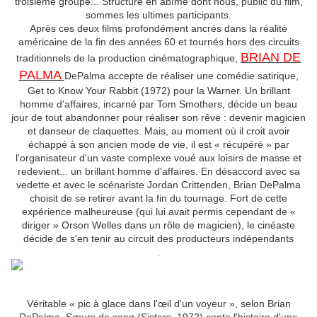
troisième groupe... Structure en abîme dont nous, public du film,
sommes les ultimes participants.
Après ces deux films profondément ancrés dans la réalité
américaine de la fin des années 60 et tournés hors des circuits
BRIAN DE
traditionnels de la production cinématographique,
PALMA
DePalma accepte de réaliser une comédie satirique,
Get to Know Your Rabbit (1972) pour la Warner. Un brillant
homme d'affaires, incarné par Tom Smothers, décide un beau
jour de tout abandonner pour réaliser son rêve : devenir magicien
et danseur de claquettes. Mais, au moment où il croit avoir
échappé à son ancien mode de vie, il est « récupéré » par
l'organisateur d'un vaste complexe voué aux loisirs de masse et
redevient... un brillant homme d'affaires. En désaccord avec sa
vedette et avec le scénariste Jordan Crittenden, Brian DePalma
choisit de se retirer avant la fin du tournage. Fort de cette
expérience malheureuse (qui lui avait permis cependant de «
diriger » Orson Welles dans un rôle de magicien), le cinéaste
décide de s'en tenir au circuit des producteurs indépendants
.
Véritable « pic à glace dans l'œil d'un voyeur », selon Brian