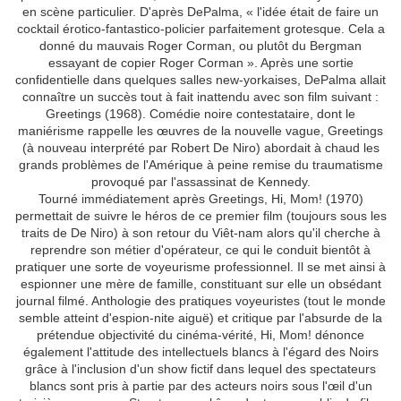
en scène particulier. D'après DePalma, « l'idée était de faire un
cocktail érotico-fantastico-policier parfaitement grotesque. Cela a
donné du mauvais Roger Corman, ou plutôt du Bergman
essayant de copier Roger Corman ». Après une sortie
confidentielle dans quelques salles new-yorkaises, DePalma allait
connaître un succès tout à fait inattendu avec son film suivant :
Greetings (1968). Comédie noire contestataire, dont le
maniérisme rappelle les œuvres de la nouvelle vague, Greetings
(à nouveau interprété par Robert De Niro) abordait à chaud les
grands problèmes de l'Amérique à peine remise du traumatisme
provoqué par l'assassinat de Kennedy.
Tourné immédiatement après Greetings, Hi, Mom! (1970)
permettait de suivre le héros de ce premier film (toujours sous les
traits de De Niro) à son retour du Viêt-nam alors qu'il cherche à
reprendre son métier d'opérateur, ce qui le conduit bientôt à
pratiquer une sorte de voyeurisme professionnel. Il se met ainsi à
espionner une mère de famille, constituant sur elle un obsédant
journal filmé. Anthologie des pratiques voyeuristes (tout le monde
semble atteint d'espion-nite aiguë) et critique par l'absurde de la
prétendue objectivité du cinéma-vérité, Hi, Mom! dénonce
également l'attitude des intellectuels blancs à l'égard des Noirs
grâce à l'inclusion d'un show fictif dans lequel des spectateurs
blancs sont pris à partie par des acteurs noirs sous l'œil d'un