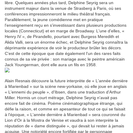
libre. Quelques années plus tard, Delphine Seyrig sera un
instrument majeur dans la venue de Strasberg à Paris, où ses
conférences impressionneront le milieu théâtral français.
Parallèlement, la jeune comédienne met en pratique
l'enseignement reçu en s'investissant dans plusieurs productions
locales (Connecticut) et en marge de Broadway. L'une d'elles, «
Henry IV », de Pirandello, pourtant avec Burgess Meredith et
Alida Valli, sera un énorme échec, et Delphine Seyrig connaîtra la
déprimante expérience de voir le producteur brûler les décors.
C'est de cette époque que date également l'un des rares faits
connus de sa vie privée : son mariage avec le peintre américain
Jack Youngerman, dont elle aura un fils en 1958.
Alain Resnais découvre la future interprète de « L'année dernière
à Marienbad » sur la scène new-yorkaise, où elle joue en anglais
« L'ennemi du peuple », d'Ibsen, dans une traduction d'Arthur
Miller. Hormis un court métrage, Delphine Seyrig n'avait pas
encore fait de cinéma. Poème cinématographique étrange, qui
défie la raison, et comme en apesanteur de tout ce qui se faisait
à l'époque, « L'année dernière à Marienbad » sera couronné du
Lion d'Or à la Mostra de Venise et vaudra à son interprète la
réputation de « dame distinguée », qui devait lui rester à jamais
acquise. Une notoriété encore fortifiée par le personnage