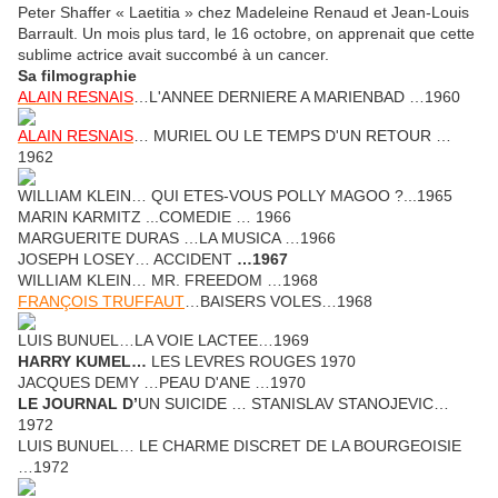
Peter Shaffer « Laetitia » chez Madeleine Renaud et Jean-Louis
Barrault. Un mois plus tard, le 16 octobre, on apprenait que cette
sublime actrice avait succombé à un cancer.
Sa filmographie
ALAIN RESNAIS
…L'ANNEE DERNIERE A MARIENBAD …1960
ALAIN RESNAIS
… MURIEL OU LE TEMPS D'UN RETOUR …
1962
WILLIAM KLEIN… QUI ETES-VOUS POLLY MAGOO ?...1965
MARIN KARMITZ ...
COMEDIE … 1966
MARGUERITE DURAS …LA MUSICA …1966
JOSEPH LOSEY… ACCIDENT
…1967
WILLIAM KLEIN… MR. FREEDOM …1968
FRANÇOIS TRUFFAUT
…BAISERS VOLES…1968
LUIS BUNUEL…LA VOIE LACTEE…1969
HARRY KUMEL…
LES LEVRES ROUGES 1970
JACQUES DEMY …PEAU D'ANE …1970
LE JOURNAL D’
UN SUICIDE … STANISLAV STANOJEVIC…
1972
LUIS BUNUEL… LE CHARME DISCRET DE LA BOURGEOISIE
…1972