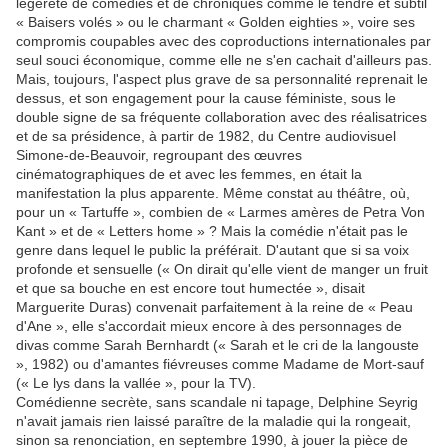
légèreté de comédies et de chroniques comme le tendre et subtil
« Baisers volés » ou le charmant « Golden eighties », voire ses
compromis coupables avec des coproductions internationales par
seul souci économique, comme elle ne s'en cachait d'ailleurs pas.
Mais, toujours, l'aspect plus grave de sa personnalité reprenait le
dessus, et son engagement pour la cause féministe, sous le
double signe de sa fréquente collaboration avec des réalisatrices
et de sa présidence, à partir de 1982, du Centre audiovisuel
Simone-de-Beauvoir, regroupant des œuvres
cinématographiques de et avec les femmes, en était la
manifestation la plus apparente. Même constat au théâtre, où,
pour un « Tartuffe », combien de « Larmes amères de Petra Von
Kant » et de « Letters home » ? Mais la comédie n'était pas le
genre dans lequel le public la préférait. D'autant que si sa voix
profonde et sensuelle (« On dirait qu'elle vient de manger un fruit
et que sa bouche en est encore tout humectée », disait
Marguerite Duras) convenait parfaitement à la reine de « Peau
d'Ane », elle s'accordait mieux encore à des personnages de
divas comme Sarah Bernhardt (« Sarah et le cri de la langouste
», 1982) ou d'amantes fiévreuses comme Madame de Mort-sauf
(« Le lys dans la vallée », pour la TV).
Comédienne secrète, sans scandale ni tapage, Delphine Seyrig
n'avait jamais rien laissé paraître de la maladie qui la rongeait,
sinon sa renonciation, en septembre 1990, à jouer la pièce de