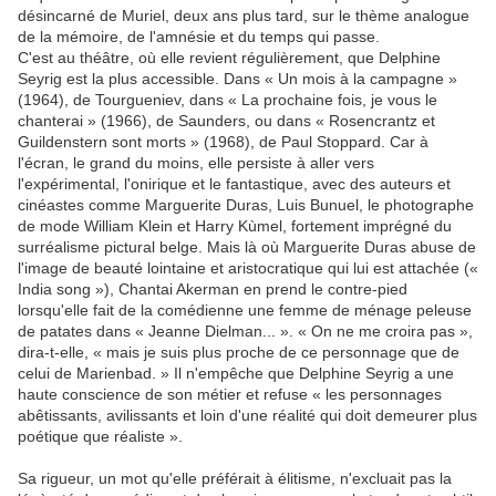
désincarné de Muriel, deux ans plus tard, sur le thème analogue
de la mémoire, de l'amnésie et du temps qui passe.
C'est au théâtre, où elle revient régulièrement, que Delphine
Seyrig est la plus accessible. Dans « Un mois à la campagne »
(1964), de Tourgueniev, dans « La prochaine fois, je vous le
chanterai » (1966), de Saunders, ou dans « Rosencrantz et
Guildenstern sont morts » (1968), de Paul Stoppard. Car à
l'écran, le grand du moins, elle persiste à aller vers
l'expérimental, l'onirique et le fantastique, avec des auteurs et
cinéastes comme Marguerite Duras, Luis Bunuel, le photographe
de mode William Klein et Harry Kùmel, fortement imprégné du
surréalisme pictural belge. Mais là où Marguerite Duras abuse de
l'image de beauté lointaine et aristocratique qui lui est attachée («
India song »), Chantai Akerman en prend le contre-pied
lorsqu'elle fait de la comédienne une femme de ménage peleuse
de patates dans « Jeanne Dielman... ». « On ne me croira pas »,
dira-t-elle, « mais je suis plus proche de ce personnage que de
celui de Marienbad. » Il n'empêche que Delphine Seyrig a une
haute conscience de son métier et refuse « les personnages
abêtissants, avilissants et loin d'une réalité qui doit demeurer plus
poétique que réaliste ».
Sa rigueur, un mot qu'elle préférait à élitisme, n'excluait pas la