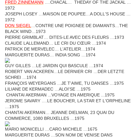
FRED ZINNEMANN
….CHACAL… THEDAY OF THE JACKAL …
1972
JOSEPH LOSEY …MAISON DE POUPEE…A DOLL'S HOUSE …
1972
DON SIEGEL
…CONTRE UNE POIGNEE DE DIAMANTS…THE
BLACK WIND…1973
PIERRE GRIMBLAT… DITES-LE AVEC DES FLEURS …1973
CLAUDE LALLEMAND… LE CRI DU CŒUR …1974
PATRICK DE MERVELEC… L'ATELIER…1974
MARGUERITE DURAS… INDIA SONG …1974
GUY GILLES …LE JARDIN QUI BASCULE …1974
ROBERT VAN ACKEREN…LE DERNIER CRI …DER LETZTE
SCHREI …1974
FRANÇOIS WEYERGANS …JE T'AIME, TU DANSES …1975
LI­LIANE DE KERMADEC …ALOI'SE …1975
CHAN­TAI AKERMAN ...
VOYAGE EN AMERIQUE ...1975
JE­ROME SAVARY ….LE BOUCHER, LA STAR ET L'ORPHELINE
…1975
CHANTAI AKERMAN… JEANNE DIELMAN, 23 QUAI DU
COMMERCE, 1080 BRUXELLES …1975
MARIO MONICELLI …CARO MICHELE …1675
MARGUERITE DURAS …SON NOM DE VENISE DANS