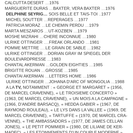
CALCUTTA DESERT …1976
MARGUERITE DURAS …BAXTER, VERA BAXTER …1976
DELPHINE SEYRIG…
SOIS BELLE ET TAIS-TOI ..1977
MICHEL SOUTTER …REPERAGES …1977
PATRICIA MORAZ …LE CHEMIN PERDU …1979
MARTA MESZAROS …UT-KOZBEN …1979
MOSHE MIZRAHI …CHERE INCONNUE …1980
ULRIKE OTTINGER ….FREAK ORLANDO …1981
POMME METTRE ….LE GRAIN DE SABLE …1982
ULRIKE OTTINGER …DORIAN GRAY IM SPIEGEL DER
BOULEVARDPRESSE …1983
CHANTAL AKERMAN …GOLDEN EIGHTIES …1985
BRI­GITTE ROUAN …GROSSE …1985
CHANTAI AKER­MAN …LETTERS HOME …1986
ULRIKE OT­TINGER …JOHANA D'ARC OF MONGOLIA …1988
A LA
TV,
NOTAMMENT : « GEORGE ET MARGARET » (1956,
DE MARCEL CRAVENNE), « LE TROISIEME CONCERTO »
(1963, DE MARCEL CRAVENNE), « UN MOIS A LA CAMPAGNE »
(1966, D'ANDRE BARSACQ), « HEDDA GABIER » (1967, DE
RAYMOND ROULEAU), « LE LYS DANS LA VALLEE » (1969, DE
MARCEL CRAVENNE), « TARTUFFE » (1970, DE MARCEL CRA­
VENNE), « THE AMBASSADORS » (1977, DE JAMES CELLAN
JONES), « LE PETIT POMMIER » (1980, DE LILIANE DE KER­
MADEC), « LES ETONNEMENTS D'UN COUPLE MODERNE »