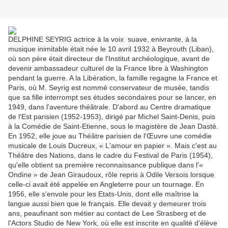
DELPHINE SEYRIG actrice à la voix suave, enivrante, à la
musique inimitable était née le 10 avril 1932 à Beyrouth (Liban),
où son père était directeur de l'Institut archéologique, avant de
devenir ambassadeur culturel de la France libre à Washington
pendant la guerre. A la Libération, la famille regagne la France et
Paris, où M. Seyrig est nommé conservateur de musée, tandis
que sa fille interrompt ses études secondaires pour se lancer, en
1949, dans l'aventure théâtrale. D'abord au Centre dramatique
de l'Est parisien (1952-1953), dirigé par Michel Saint-Denis, puis
à la Comédie de Saint-Etienne, sous le magistère de Jean Dasté.
En 1952, elle joue au Théâtre parisien de l'Œuvre une comédie
musicale de Louis Ducreux, « L'amour en papier ». Mais c'est au
Théâtre des Nations, dans le cadre du Festival de Paris (1954),
qu'elle obtient sa première reconnaissance publique dans l'«
Ondine » de Jean Giraudoux, rôle repris à Odile Versois lorsque
celle-ci avait été appelée en Angleterre pour un tournage. En
1956, elle s'envole pour les Etats-Unis, dont elle maîtrise la
langue aussi bien que le français. Elle devait y demeurer trois
ans, peaufinant son métier au contact de Lee Strasberg et de
l'Actors Studio de New York, où elle est inscrite en qualité d'élève