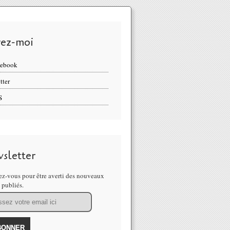
vez-moi
cebook
tter
S
sletter
z-vous pour être averti des nouveaux
s publiés.