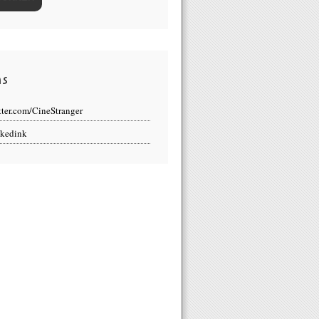
ns
tter.com/CineStranger
kedink