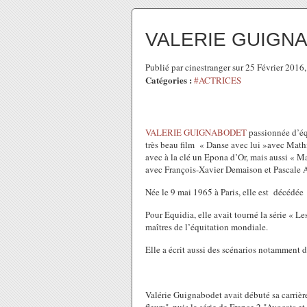
VALERIE GUIGN
Publié par cinestranger sur 25 Février 201
Catégories :
#ACTRICES
VALERIE GUIGNABODET
passionnée d’éq
très beau film « Danse avec lui »
avec Mathi
avec à la clé un Epona d’Or, mais aussi « M
avec François-Xavier Demaison et Pascale A
Née le 9 mai 1965 à Paris,
elle est décédée 
Pour Equidia, elle avait tourné la série « Le
maîtres de l’équitation mondiale.
Elle a écrit aussi des scénarios notamment d
Valérie Guignabodet avait débuté sa carrièr