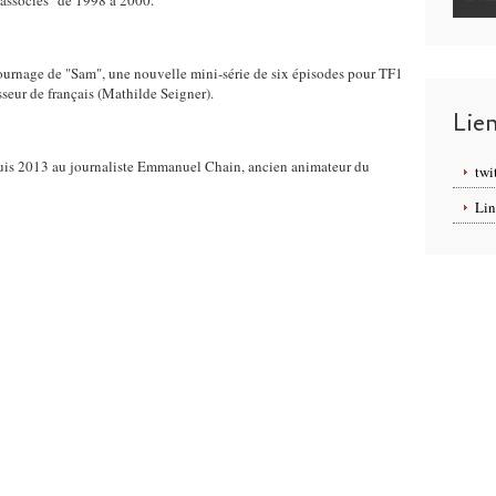
t associés" de 1998 à 2000.
tournage de "Sam", une nouvelle mini-série de six épisodes pour TF1
seur de français (Mathilde Seigner).
Lie
depuis 2013 au journaliste Emmanuel Chain, ancien animateur du
twi
Lin