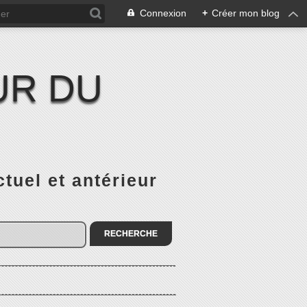
Connexion
+
Créer mon blog
UR DU
el et antérieur