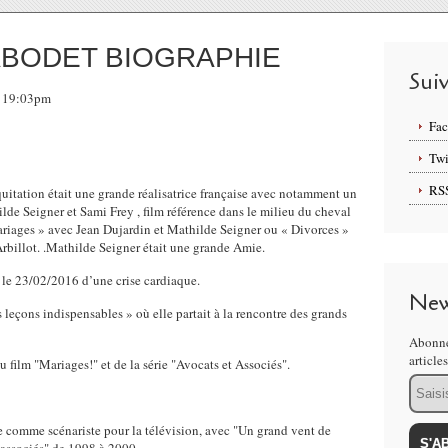
ABODET BIOGRAPHIE
Sui
6, 19:03pm
Fa
Twi
RS
uitation
était une grande réalisatrice française avec notamment un
lde Seigner et Sami Frey
, film référence dans le milieu du cheval
ariages » avec Jean Dujardin et Mathilde Seigner ou « Divorces »
rbillot.
.
Mathilde Seigner était une grande Amie.
le 23/02/2016 d’une crise cardiaque.
New
s leçons indispensables » où elle partait à la rencontre des grands
Abonne
article
u film "Mariages!" et de la série "Avocats et Associés".
Email
e comme scénariste pour la télévision, avec "Un grand vent de