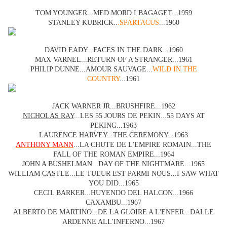
TOM YOUNGER...MED MORD I BAGAGET...1959
STANLEY KUBRICK..
.SPARTACUS
...1960
DAVID EADY...FACES IN THE DARK...1960
MAX VARNEL...RETURN OF A STRANGER...1961
PHILIP DUNNE...AMOUR SAUVAGE...
WILD IN THE
COUNTRY
...1961
JACK WARNER JR...BRUSHFIRE...1962
NICHOLAS RAY
...LES 55 JOURS DE PEKIN...55 DAYS AT
PEKING...1963
LAURENCE HARVEY...THE CEREMONY...1963
ANTHONY MANN
...LA CHUTE DE L'EMPIRE ROMAIN...THE
FALL OF THE ROMAN EMPIRE...1964
JOHN A BUSHELMAN...DAY OF THE NIGHTMARE...1965
WILLIAM CASTLE...LE TUEUR EST PARMI NOUS...I SAW WHAT
YOU DID...1965
CECIL BARKER...HUYENDO DEL HALCON...1966
CAXAMBU...1967
ALBERTO DE MARTINO...DE LA GLOIRE A L'ENFER...DALLE
ARDENNE ALL'INFERNO...1967