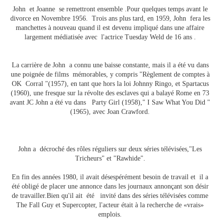
John et Joanne se remettront ensemble .Pour quelques temps avant le
divorce en Novembre 1956. Trois ans plus tard, en 1959, John fera les
manchettes à nouveau quand il est devenu impliqué dans une affaire
largement médiatisée avec l'actrice Tuesday Weld de 16 ans .
La carrière de John a connu une baisse constante, mais il a été vu dans
une poignée de films mémorables, y compris "Règlement de comptes à
OK Corral "(1957), en tant que hors la loi Johnny Ringo, et Spartacus
(1960), une fresque sur la révolte des esclaves qui a balayé Rome en 73
avant JC John a été vu dans Party Girl (1958)," I Saw What You Did "
(1965), avec Joan Crawford.
John a décroché des rôles réguliers sur deux séries télévisées,"Les
Tric
heurs" et "Rawhide".
En fin des années 1980, il avait désespérément besoin de travail et il a
été obligé de placer une annonce dans les journaux annonçant son désir
de travailler.Bien qu'il ait été invité dans des séries télévisées comme
The Fall Guy et Supercopter, l'acteur était à la recherche de «vrais»
emplois.