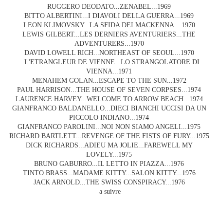
RUGGERO DEODATO...ZENABEL...1969
BITTO ALBERTINI...I DIAVOLI DELLA GUERRA...1969
LEON KLIMOVSKY...LA SFIDA DEI MACKENNA ...1970
LEWIS GILBERT...LES DERNIERS AVENTURIERS...THE
ADVENTURERS...1970
DAVID LOWELL RICH...NORTHEAST OF SEOUL...1970
...L'ETRANGLEUR DE VIENNE...LO STRANGOLATORE DI
VIENNA...1971
MENAHEM GOLAN...ESCAPE TO THE SUN...1972
PAUL HARRISON...THE HOUSE OF SEVEN CORPSES...1974
LAURENCE HARVEY...WELCOME TO ARROW BEACH...1974
GIANFRANCO BALDANELLO...DIECI BIANCHI UCCISI DA UN
PICCOLO INDIANO...1974
GIANFRANCO PAROLINI...NOI NON SIAMO ANGELI...1975
RICHARD BARTLETT...REVENGE OF THE FISTS OF FURY...1975
DICK RICHARDS...ADIEU MA JOLIE...FAREWELL MY
LOVELY...1975
BRUNO GABURRO...IL LETTO IN PIAZZA...1976
TINTO BRASS...MADAME KITTY...SALON KITTY...1976
JACK ARNOLD...THE SWISS CONSPIRACY...1976
a suivre