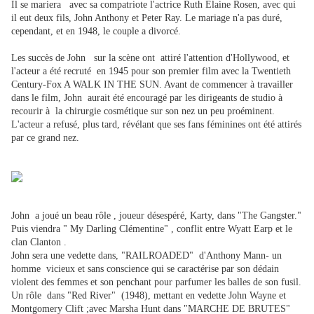
Il se mariera avec sa compatriote l'actrice Ruth Elaine Rosen, avec qui
il eut deux fils, John Anthony et Peter Ray. Le mariage n'a pas duré,
cependant, et en 1948, le couple a divorcé.
Les succès de John sur la scène ont attiré l'attention d'Hollywood, et
l'acteur a été recruté en 1945 pour son premier film avec la Twentieth
Century-Fox A WALK IN THE SUN. Avant de commencer à travailler
dans le film, John aurait été encouragé par les dirigeants de studio à
recourir à la chirurgie cosmétique sur son nez un peu proéminent.
L'acteur a refusé, plus tard, révélant que ses fans féminines ont été attirés
par ce grand nez.
John a joué un beau rôle , joueur désespéré, Karty, dans "The Gangster."
Puis viendra " My Darling Clémentine" , conflit entre Wyatt Earp et le
clan Clanton .
John sera une vedette dans, "RAILROADED" d'Anthony Mann- un
homme vicieux et sans conscience qui se caractérise par son dédain
violent des femmes et son penchant pour parfumer les balles de son fusil.
Un rôle dans "Red River" (1948), mettant en vedette John Wayne et
Montgomery Clift ;avec Marsha Hunt dans "MARCHE DE BRUTES"