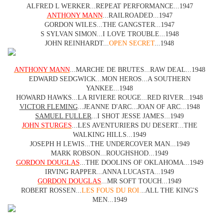
ALFRED L WERKER...REPEAT PERFORMANCE...1947
ANTHONY MANN
...RAILROADED...1947
GORDON WILES...THE GANGSTER...1947
S SYLVAN SIMON...I LOVE TROUBLE...1948
JOHN REINHARDT...
OPEN SECRET
...1948
ANTHONY MANN
...MARCHE DE BRUTES...RAW DEAL...1948
EDWARD SEDGWICK...MON HEROS...A SOUTHERN
YANKEE...1948
HOWARD HAWKS...LA RIVIERE ROUGE...RED RIVER...1948
VICTOR FLEMING
...JEANNE D'ARC...JOAN OF ARC...1948
SAMUEL FULLER
...I SHOT JESSE JAMES...1949
JOHN STURGES
...LES AVENTURIERS DU DESERT...THE
WALKING HILLS...1949
JOSEPH H LEWIS...THE UNDERCOVER MAN...1949
MARK ROBSON...ROUGHSHOD...1949
GORDON DOUGLAS
...THE DOOLINS OF OKLAHOMA...1949
IRVING RAPPER...ANNA LUCASTA...1949
GORDON DOUGLAS
...MR SOFT TOUCH...1949
ROBERT ROSSEN...
LES FOUS DU ROI.
..ALL THE KING'S
MEN...1949