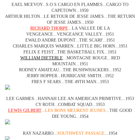
EAEL MCEVOY...S.O.S CARGO EN FLAMMES...CARGO TO
CAPETOWN...1950
ARTHUR HILTON...LE RETOUR DE JESSE JAMES...THE RETURN
OF JESSE JAMES...1950
RICHARD THORPE
...LA VALLEE DE LA
VENGEANCE...VENGEANCE VALLEY...1951
EWALD ANDRE DUPONT...THE SCARF...1951
CHARLES MARQUIS WARREN...LITTLE BIG HORN...1951
FELIX E FEIST...THE BASKETBALL FIX...1951
WILLIAM DIETERLE
...MONTAGNE ROUGE...RED
MOUNTAIN...1951
RODNEY AMATEAU...THE BUSHWHACKERS...1952
JERRY HOPPER...HURRICANE SMITH...1952
FRES F SEARS...THE 49TH MAN...1953
LEE GARMES...HANNAH LEE:AN AMERICAN PRIMITIVE...1953
CY ROTH...COMBAT SQUAD...1953
LEWIS GILBERT
...
LES BONS MEURENT JEUNES
...THE GOOD
DIE YOUNG...1954
RAY NAZARRO...
SOUTHWEST PASSAGE
...1954