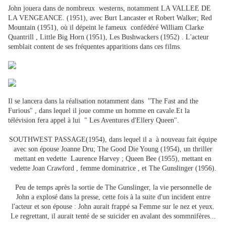
John jouera dans de nombreux westerns, notamment LA VALLEE DE
LA VENGEANCE. (1951), avec Burt Lancaster et Robert Walker; Red
Mountain (1951), où il dépeint le fameux confédéré William Clarke
Quantrill , Little Big Horn (1951), Les Bushwackers (1952) . L'acteur
semblait content de ses fréquentes apparitions dans ces films.
Il se lancera dans la réalisation notamment dans "The Fast and the
Furious" , dans lequel il joue comme un homme en cavale.Et la
télévision fera appel à lui " Les Aventures d'Ellery Queen".
SOUTHWEST PASSAGE(1954), dans lequel il a à nouveau fait équipe
avec son épouse Joanne Dru; The Good Die Young (1954), un thriller
mettant en vedette Laurence Harvey ; Queen Bee (1955), mettant en
vedette Joan Crawford , femme dominatrice , et T
he Gunslinger (1956).
Peu de temps après la sortie de The Gunslinger, la vie personnelle de
John a explosé dans la presse, cette fois à la suite d'un incident entre
l'acteur et son épouse : John aurait frappé sa Femme sur le nez et yeux.
Le regrettant, il aurait tenté de se suicider en avalant des sommnifères...