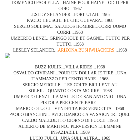
DOMENICO PAOLELLA...HAINE POUR HAINE...ODIO PER
ODIO...1967
LESLEY SELANDER...FORT UTAH...1967
PAOLO HEUSCH...EL CHE GUEVARA...1968
SERGIO SOLLIMA...SALUDOS HOMBRE...CORRI UOMO
CORRI...1968
UMBERTO LENZI...GRINGO JOUE ET GAGNE...TUTTO PER
TUTTO...1968
LESLEY SELANDER...
ARIZONA BUSHWHACKERS
...1968
BUZZ KULIK...VILLA RIDES...1968
OSVALDO CIVIRANI...POUR UN DOLLAR JE TIRE...UNA
T'AMMAZZO PER CENTO BARE...1968
SERGIO MEROLLE...LES COLTS BRILLENT AU
SOLEIL...QUANTO COSTA MORIRE...1968
UMBERTO LENZI...LA MALLE DE SAN ANTONIO...UNA
PISTOLA PER CENTE BARE...
MARIO COLUCCI...VENDETTA PER VENDETTA...1968
PAOLO BIANCHINI...AVEC DJANGO CA VA SAIGNER...QUEL
CALDO MALEDETTO GIORNO DI FUOCE...1968
ALBERTO DE MARTINO...PERVERSION...FEMMINE
INSAZIABILI...1969
LUCIO FULCI...UNA SULL'ALTRA...1969