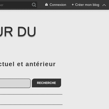
Connexion
+
Créer mon blog
UR DU
el et antérieur