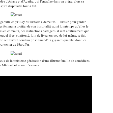
idée d'Ariane et d'Agathe, qui l'entraîne dans un piège, alors sa
qu'à disparaître tout à fait.
ge villa et qu'il s'y est installé à demeure. Il insiste pour garder
es femmes à profiter de son hospitalité aussi longtemps qu'elles le
ris en commun, des distractions partagées, il sent confusément que
quel il est confronté, loin de livrer un peu de lui-même, se fait
c se trouvait soudain prisonnier d'un gigantesque filet dont les
r tenter de l'étouffer.
ieux de la troisième génération d'une illustre famille de comédiens
re Michael ni sa sœur Vanessa.