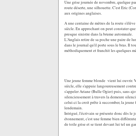
Une grise journée de novembre, quelque par
route déserte, une silhouette. C'est Eric (C
aux origines anglaises.
A une centaine de mètres de la route s'élè
siècle. En approchant on peut constater que 
presque sinistre dans la brume automnale.
L'Anglais retire de sa poche une paire de lu
dans le journal qu'il porte sous le bras. Il t
méthodiquement et franchit les quelques mèt
Une jeune femme blonde vient lui ouvrir. Vê
siècle, elle s'appuie langoureusement contre
s'appeler Ariane (Bulle Ogier) puis, sans ajo
silencieusement à travers la demeure silenci
celui-ci la croit prête à succomber, la jeu
lendemain.
Intrigué, l'écrivain se présente donc dès le j
étonnement, c'est une femme bien différente 
de toile grise et se tient devant lui tel un ga