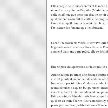
Elle accepte de le laisser entrer et le mèn
répondant au prénom d'Agathe (Marie-France 
celle-ci affirme que personne d'autre ne vit 
qu'il prétend avoir fait la veille et se propos
Convaincu qu'il tient là le sujet d'un bon rom
l'existence des femmes qu'elles abritent.
Lors d'une troisième visite, il retrouve Ari
la grande scène de ses ancêtres disparus l'un
emmené dans une autre pièce, elle se déshabi
Eric se pose des questions sur la conduite à
Ariane adopte pourtant une étrange attitude
elle est pourtant au courant de certaines ch
Ne sachant pas très bien s'il doit accorder f
jeunes femmes n'a qu'un but purement intér
chez le notaire lui fait rapidement comprend
Eric a choisi de faire des trois femmes qu'
qu'il est en train d'écrire : leur caractère s'
pense pouvoir tout justifier rationnellement 