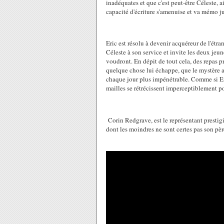
inadéquates et que c'est peut-être Céleste, a
capacité d'écriture s'amenuise et va mémo jus
Eric est résolu à devenir acquéreur de l'étran
Céleste à son service et invite les deux jeun
voudront. En dépit de tout cela, des repas p
quelque chose lui échappe, que le mystère au
chaque jour plus impénétrable. Comme si Eri
mailles se rétrécissent imperceptiblement pou
Corin Redgrave, est le représentant prestig
dont les moindres ne sont certes pas son pè