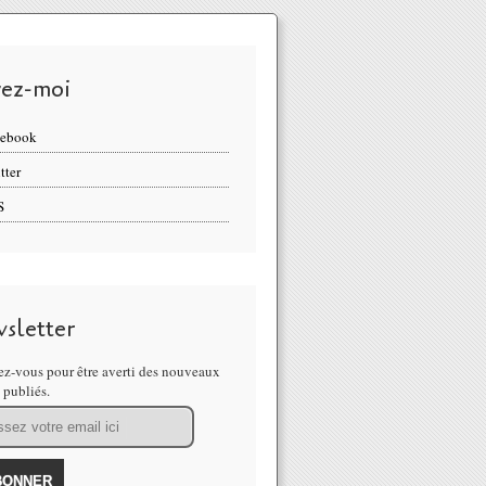
vez-moi
cebook
tter
S
sletter
z-vous pour être averti des nouveaux
s publiés.