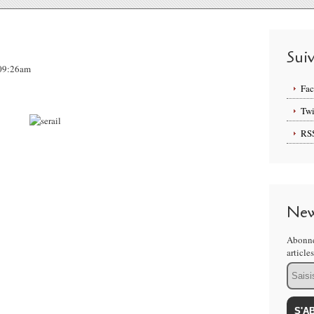
Sui
, 09:26am
Fa
Twi
RS
New
Abonne
article
Email