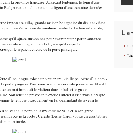
t dans la province française. Avançant lentement le long d'une
orin Redgrave), un bel homme intelligent d'une trentaine d'années
ve une imposante villa, grande maison bourgeoise du dix-neuvième
la peinture s'écaille en de nombreux endroits. Le lieu est désolé,
Lie
nettes qu'il ajuste sur son nez pour examiner une petite annonce
ourne ensuite son regard vers la façade qu'il inspecte
twi
res qui le séparent encore de la porte principale.
Lin
tue d'une longue robe d'un vert criard, vieille peut-être d'un demi-
 la porte, jaugeant l'inconnu avec une curiosité paresseuse. Elle dit
uter un mot introduit le visiteur dans le hall et le guide
euse. Son attitude provocante excite l'intérêt d'Eric mais alors que
ne femme le renvoie brusquement en lui demandant de revenir le
our suivant à la porte de la mystérieuse villa et, à son grand
qui lui ouvre la porte : Céleste (Leslie Caron) porte un gros tablier
rdien intraitable.