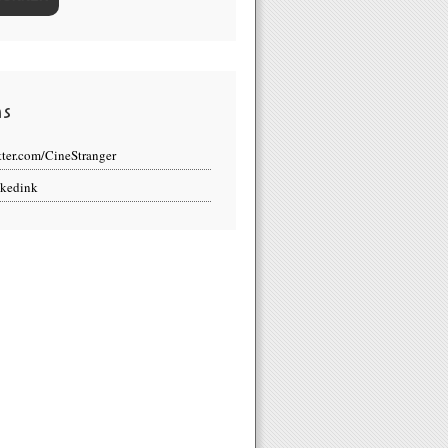
ns
tter.com/CineStranger
kedink