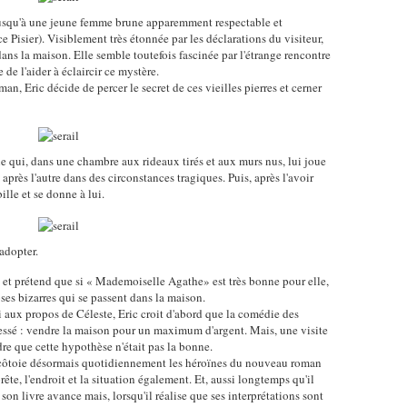
e jusqu'à une jeune femme brune apparemment respectable et
Pisier). Visiblement très étonnée par les déclarations du visiteur,
dans la maison. Elle semble toutefois fascinée par l'étrange rencontre
e de l'aider à éclaircir ce mystère.
an, Eric décide de percer le secret de ces vieilles pierres et cerner
ane qui, dans une chambre aux rideaux tirés et aux murs nus, lui joue
 après l'autre dans des circonstances tragiques. Puis, après l'avoir
lle et se donne à lui.
 adopter.
 et prétend que si « Mademoiselle Agathe» est très bonne pour elle,
oses bizarres qui se passent dans la maison.
oi aux propos de Céleste, Eric croit d'abord que la comédie des
essé : vendre la maison pour un maximum d'argent. Mais, une visite
re que cette hypothèse n'était pas la bonne.
il côtoie désormais quotidiennement les héroïnes du nouveau roman
y prête, l'endroit et la situation également. Et, aussi longtemps qu'il
son livre avance mais, lorsqu'il réalise que ses interprétations sont